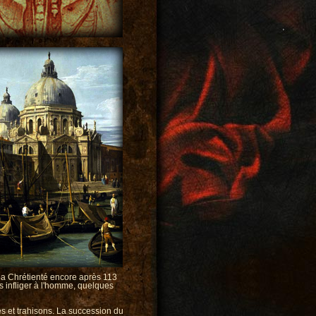
 la Chrétienté encore après 113
us infliger à l'homme, quelques
s et trahisons. La succession du