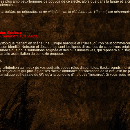
des plus ambitieux hommes de pouvoir de ce siècle, alors que dans la fange et la cr
lendemain.
e le théâtre de pénombre et de chimères de la cité éternelle. Hâte-toi, car désormai
---------------------
des Siècles » –
de Cognelot (Haute Marne)
topique mettant en scène une Europe baroque et cruelle, où l'on peut commercer l
t son identité. Noirceur et décadence sont les lignes directrices de cet univers origi
ance que nous souhaitons soignée et des plus immersives, qui reposera sur l'impl
parfaite assimilation du contexte proposé.
te.
o, attribution au mieux de vos souhaits et des rôles disponibles. Backgrounds indiv
des joueurs qui privilégient les rôles d'ambiance et l'animation de la cité, afin de
artistique et théâtrale du GN qu'à la conduite d'intrigues "linéaires". Si vous vous r
----------------------