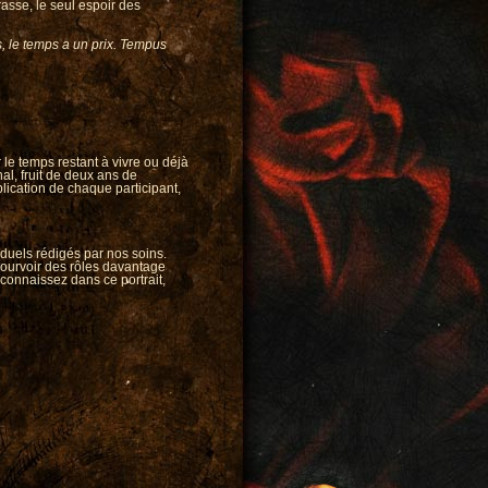
asse, le seul espoir des
s, le temps a un prix. Tempus
e temps restant à vivre ou déjà
nal, fruit de deux ans de
ication de chaque participant,
iduels rédigés par nos soins.
 pourvoir des rôles davantage
econnaissez dans ce portrait,