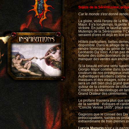
Sujets de la Sérénissime, prépa
Car le monde s'est donné rendez-
La gloire, voilà l'enjeu de la fêt
Major. Il y'a longtemps, la petite 
victoire. En juillet, le lauréat sa
Mutemps de la Sérénissime ? Cés
seraient d'ores et déjà en lice pou
Hôtels particuliers, belles demeur
disponible. Dans le sillage de l
rendre hommage au génie de l'es
Leonardo Da Vinci. A n'en pas dou
fortune des collectionneurs de to
manquer des ventes aux enchères
Si la beauté est une vertu supéri
Giorgio Major comme dans toute l
couleurs de nos prestigieux invi
Authentiques vénitiens comme vis
masques et des visages, notre i
sera un défi bien plus grand que 
autour de la cérémonie de clôt
Cristoforo da Messisbugo en tan
Grand Orateur des cérémonies.
Le profane trouvera plus que son
de la sainteté : évêques et card
"Concile Venise 1605", placé sou
Gageons que le conseil des Dix 
préoccupations, saintes ou profa
extraordinaire de trois pleines jo
Luccia Manuzio
pour
« la gazze