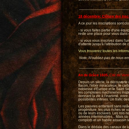
-------------------------------------------
18 décembre: Clôture des insc
A ce jour les inscriptions sont cl
- si vous faites partie d'une équi
reste une place pour vous dans 
- si vous vous inscrivez dans l'
d'attente jusqu'à l'attribution de
Vous trouverez toutes les inform
Note: N'oubliez-pas de nous envo
-------------------------------------------
An de Grâce 1605.
Cité de Veni
Depuis un siècle, la découvert
flacon, l'élixir miraculeux, le c
noblesse d'Europe et le Saint Si
les complexes machineries inspi
donnant la vie à l'inanimé, voire
possibilités infinies. Un trafic d
Les pauvres enfantent sans relâ
progéniture, les plus riches se 
ou de leurs esclaves. Les rois n
années interminables... Mais sa d
complots et un habile assassin 
Dans le dédale des canaux de la