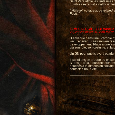
Saint Père affole les fantasmes 
humbles se réduit à s'offrir un 
" Hâte-toi, voyageur, de rejoindr
Fugit ! "
--------------------------------------------
TEMPUS FUGIT – « Le Masque 
27, 28, 29 Juillet 2012 au fort 
Bienvenue dans une uchronie dys
vécu, et avec lui ses souvenirs e
développement. Place à une ambi
via son rôle, son costume, et la 
Un GN pour public averti et adul
Inscriptions en groupe ou en sol
D'ores et déjà, nous recherchons 
attachés à la dimension sociale, 
contactez-nous vite
-------------------------------------------