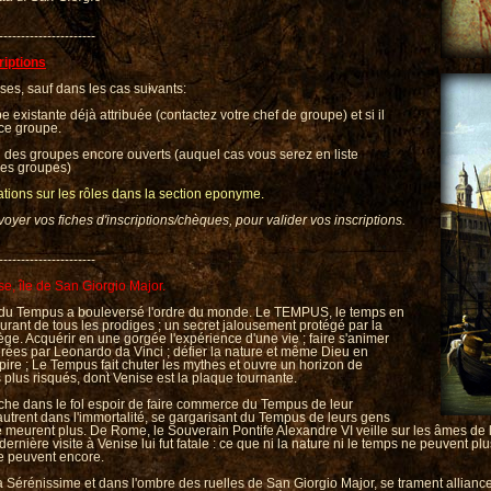
----------------------
riptions
oses, sauf dans les cas suivants:
pe existante déjà attribuée (contactez votre chef de groupe) et si il
ce groupe.
un des groupes encore ouverts (auquel cas vous serez en liste
 ces groupes)
ations sur les rôles dans la section eponyme.
yer vos fiches d'inscriptions/chèques, pour valider vos inscriptions.
----------------------
se, île de San Giorgio Major.
e du Tempus a bouleversé l'ordre du monde. Le TEMPUS, le temps en
arburant de tous les prodiges ; un secret jalousement protégé par la
ège. Acquérir en une gorgée l'expérience d'une vie ; faire s'animer
rées par Leonardo da Vinci ; défier la nature et même Dieu en
 pire ; Le Tempus fait chuter les mythes et ouvre un horizon de
es plus risqués, dont Venise est la plaque tournante.
che dans le fol espoir de faire commerce du Tempus de leur
vautrent dans l'immortalité, se gargarisant du Tempus de leurs gens
e meurent plus. De Rome, le Souverain Pontife Alexandre VI veille sur les âmes de
ernière visite à Venise lui fut fatale : ce que ni la nature ni le temps ne peuvent pl
le peuvent encore.
 Sérénissime et dans l'ombre des ruelles de San Giorgio Major, se trament alliance