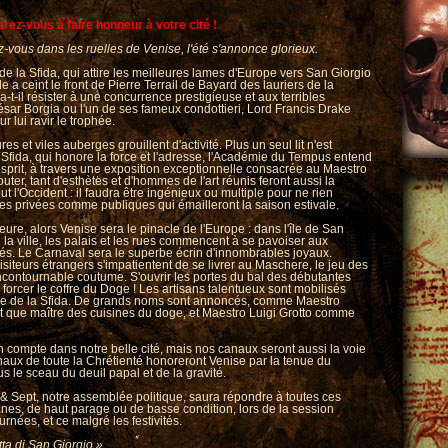
rez-vous à faire honneur à votre cité !
vous dans les ruelles de Venise, l'été s'annonce glorieux.
e de la Sfida, qui attire les meilleures lames d'Europe vers San Giorgio
île a ceint le front de Pierre Terrail de Bayard des lauriers de la
ura-t-il résister à une concurrence prestigieuse et aux terribles
ar Borgia ou l'un de ses fameux condottieri, Lord Francis Drake
r lui ravir le trophée.
es et viles auberges grouillent d'activité. Plus un seul lit n'est
a Sfida, qui honore la force et l'adresse, l'Académie du Tempus entend
prit, à travers une exposition exceptionnelle consacrée au Maestro
ter, tant d'esthètes et d'hommes de l'art réunis feront aussi la
ut l'Occident : il faudra être ingénieux ou multiple pour ne rien
 privées comme publiques qui émailleront la saison estivale.
eure, alors Venise sera le pinacle de l'Europe : dans l'île de San
a ville, les palais et les rues commencent à se pavoiser aux
tés. Le Carnaval sera le superbe écrin d'innombrables joyaux.
iteurs étrangers s'impatientent de se livrer au Maschere, le jeu des
ncontournable coutume. S'ouvrir les portes du bal des débutantes
forcer le coffre du Doge ! Les artisans talentueux sont mobilisés
ure de la Sfida. De grands noms sont annoncés, comme Maestro
t que maître des cuisines du doge, et Maestro Luigi Grotto comme
 compte dans notre belle cité, mais nos canaux seront aussi la voie
inaux de toute la Chrétienté honoreront Venise par la tenue du
s le sceau du deuil papal et de la gravité.
& Sept, notre assemblée politique, saura répondre à toutes ces
nes, de haut parage ou de basse condition, lors de la session
urnées, et ce malgré les festivités.
tta di San Giorgio »