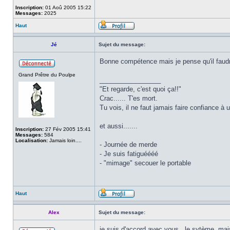
Inscription:
01 Aoû 2005 15:22
Messages:
2025
Haut
Jé
Sujet du message:
Bonne compétence mais je pense qu'il faudra
Grand Prêtre du Poulpe
_________________
"Et regarde, c'est quoi ça!!"
Crac...... T'es mort.
Tu vois, il ne faut jamais faire confiance à 
et aussi.......
Inscription:
27 Fév 2005 15:41
Messages:
584
Localisation:
Jamais loin....
- Journée de merde
- Je suis fatiguéééé
- "mimage" secouer le portable
Haut
Alex
Sujet du message:
je suis d'accord avec vous , le sytème, mais