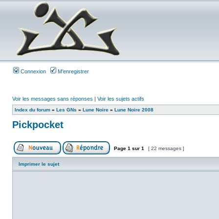
Connexion
M’enregistrer
Voir les messages sans réponses
|
Voir les sujets actifs
Index du forum
»
Les GNs
»
Lune Noire
»
Lune Noire 2008
Pickpocket
Page
1
sur
1
[ 22 messages ]
Imprimer le sujet