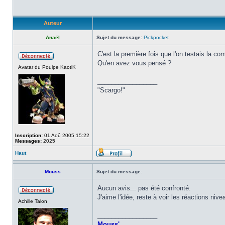
Auteur
Anaël
Sujet du message:
Pickpocket
C'est la première fois que l'on testais la 
Qu'en avez vous pensé ?
Avatar du Poulpe KaotiK
_________________
"Scargo!"
Inscription:
01 Aoû 2005 15:22
Messages:
2025
Haut
Mouss
Sujet du message:
Aucun avis... pas été confronté.
J'aime l'idée, reste à voir les réactions n
Achille Talon
_________________
Mouss'