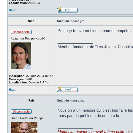
Localisation:
ANNECY
Haut
Nico
Sujet du message:
Perso je trouve ça bidon comme compétence 
Avatar du Poulpe KaotiK
_________________
Membre fondateur de "Les Joyeux Chaotiks"
Inscription:
27 Juin 2004 00:52
Messages:
2691
Localisation:
Dans le 7 4 Yo!
Haut
Fab
Sujet du message:
Nous on a un mousse qui c'est fais faire le
mais pas de probleme de ce coté la.
Grand Prêtre du Poulpe
_________________
Mordheim gravier, on avait même pelle, pi