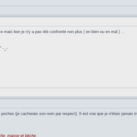
mais bon je n'y a pas été confronté non plus ( en bien ou en mal ) ...
 -_-
s poches (je cacherais son nom par respect). Il est vrai que je n'étais jama
oche, masse et bèche.