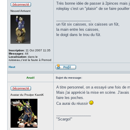
Très bonne idée de passer à 2pinces mais je 
roleplay c'est un "plaisir" de se faire pouill
Nouvel Arrivant
_________________
un fût six caisses, six caisses un fût,
la main entre les caisses,
le doigt dans le trou du fût.
Inscription:
11 Oct 2007 11:35
Messages:
44
Localisation:
dans le
ruisseau,c'est la faute à Pernod
Haut
Anaël
Sujet du message:
A titre personnel, on a essayé une fois de m
Mais j'ai apprécié la mise en scène. J'ava
Avatar du Poulpe KaotiK
faire les poches.
Ca aurai du réussir
_________________
"Scargo!"