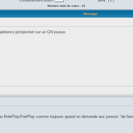
Completement bidon
10%
[ 2 ]
Nombre total de votes : 21
Message
compètence pickpocket sur un GN joyeux.
iveau RolePlay/FairPlay comme toujours quand on demande aux joueurs "de faire