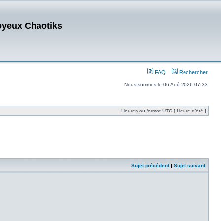
oyeux Chaotiks
FAQ
Rechercher
Nous sommes le 06 Aoû 2026 07:33
Heures au format UTC [ Heure d’été ]
Sujet précédent
|
Sujet suivant