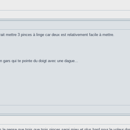
it mettre 3 pinces à linge car deux est relativement facile à mettre.
un gars qui te pointe du doigt avec une dague...
 le pense que trois que trois pinces serai mieu et plus hard pour le voleur do