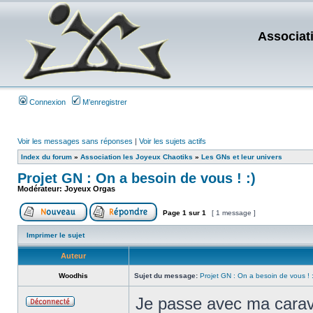
Associat
Connexion
M’enregistrer
Voir les messages sans réponses
|
Voir les sujets actifs
Index du forum
»
Association les Joyeux Chaotiks
»
Les GNs et leur univers
Projet GN : On a besoin de vous ! :)
Modérateur:
Joyeux Orgas
Page
1
sur
1
[ 1 message ]
Imprimer le sujet
Auteur
Woodhis
Sujet du message:
Projet GN : On a besoin de vous ! :
Je passe avec ma carav