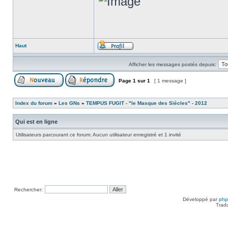
Haut
Afficher les messages postés depuis:
Page
1
sur
1
[ 1 message ]
Index du forum
»
Les GNs
»
TEMPUS FUGIT - "le Masque des Siècles" - 2012
Qui est en ligne
Utilisateurs parcourant ce forum: Aucun utilisateur enregistré et 1 invité
Rechercher:
Développé par
ph
Trad