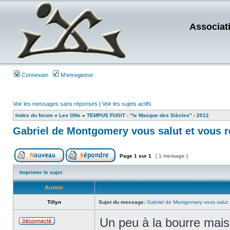
Associat
Connexion
M’enregistrer
Voir les messages sans réponses
|
Voir les sujets actifs
Index du forum
»
Les GNs
»
TEMPUS FUGIT - "le Masque des Siècles" - 2012
Gabriel de Montgomery vous salut et vous 
Page
1
sur
1
[ 1 message ]
Imprimer le sujet
Auteur
Tillyn
Sujet du message:
Gabriel de Montgomery vous salut 
Un peu à la bourre mais 