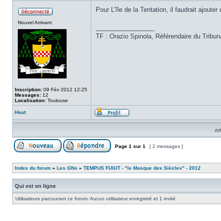
Pour L'île de la Tentation, il faudrait ajou
Nouvel Arrivant
_________________
TF : Orazio Spinola, Référendaire du Tribu
Inscription:
09 Fév 2012 12:25
Messages:
12
Localisation:
Toulouse
Haut
Af
Page
1
sur
1
[ 2 messages ]
Index du forum
»
Les GNs
»
TEMPUS FUGIT - "le Masque des Siècles" - 2012
Qui est en ligne
Utilisateurs parcourant ce forum: Aucun utilisateur enregistré et 1 invité