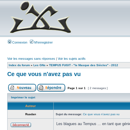
Connexion
M’enregistrer
Voir les messages sans réponses
|
Voir les sujets actifs
Index du forum
»
Les GNs
»
TEMPUS FUGIT - "le Masque des Siècles" - 2012
Ce que vous n'avez pas vu
Page
1
sur
1
[ 2 messages ]
Imprimer le sujet
Auteur
Ruadan
Sujet du message:
Ce que vous n'avez pas vu
Les blagues au Tempus ... en tant que génie