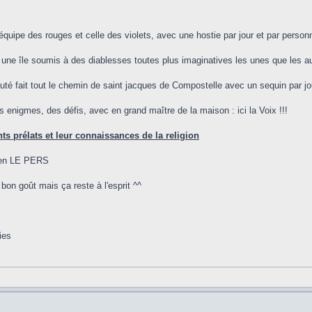
'équipe des rouges et celle des violets, avec une hostie par jour et par person
ur une île soumis à des diablesses toutes plus imaginatives les unes que les au
té fait tout le chemin de saint jacques de Compostelle avec un sequin par jour
s enigmes, des défis, avec en grand maître de la maison : ici la Voix !!!
ts prélats et leur connaissances de la religion
lien LE PERS
on goût mais ça reste à l'esprit ^^
ies