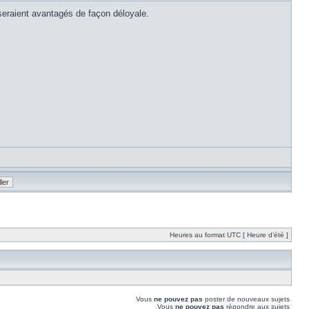
s seraient avantagés de façon déloyale.
Heures au format UTC [ Heure d’été ]
Vous
ne pouvez pas
poster de nouveaux sujets
Vous
ne pouvez pas
répondre aux sujets