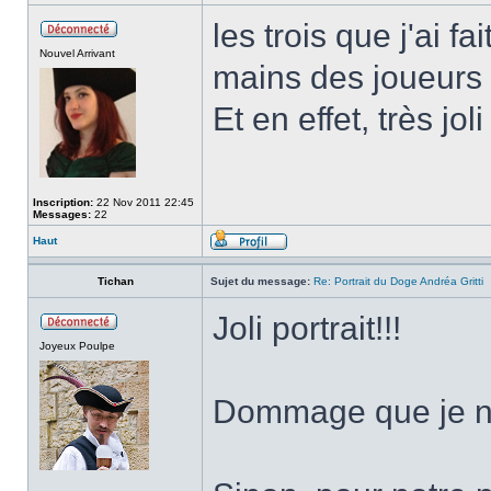
les trois que j'ai f
Nouvel Arrivant
mains des joueurs 
Et en effet, très jol
Inscription:
22 Nov 2011 22:45
Messages:
22
Haut
Tichan
Sujet du message:
Re: Portrait du Doge Andréa Gritti
Joli portrait!!!
Joyeux Poulpe
Dommage que je ne 