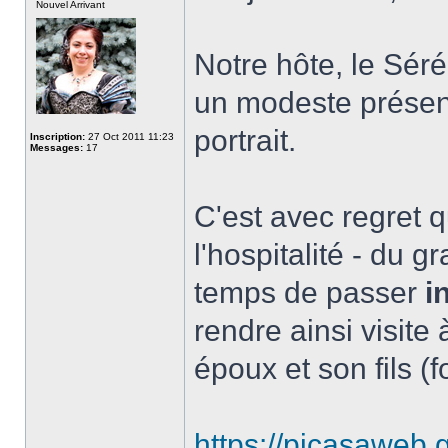
Nouvel Arrivant
Notre hôte, le Séré
un modeste présent
portrait.
Inscription:
27 Oct 2011 11:23
Messages:
17
C'est avec regret qu
l'hospitalité - du 
temps de passer
i
rendre ainsi visite 
époux et son fils 
https://picasawe