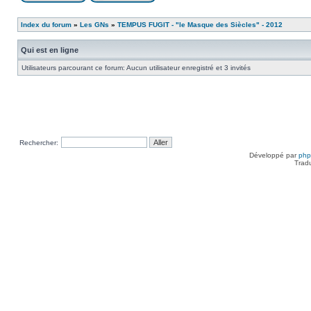
Index du forum
»
Les GNs
»
TEMPUS FUGIT - "le Masque des Siècles" - 2012
Qui est en ligne
Utilisateurs parcourant ce forum: Aucun utilisateur enregistré et 3 invités
Rechercher:
Développé par
ph
Trad