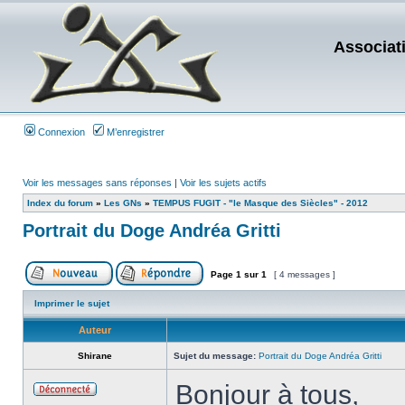
Associat
Connexion
M’enregistrer
Voir les messages sans réponses
|
Voir les sujets actifs
Index du forum
»
Les GNs
»
TEMPUS FUGIT - "le Masque des Siècles" - 2012
Portrait du Doge Andréa Gritti
Page
1
sur
1
[ 4 messages ]
Imprimer le sujet
Auteur
Shirane
Sujet du message:
Portrait du Doge Andréa Gritti
Bonjour à tous,