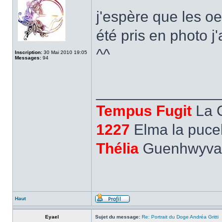
j'espère que les oeu
été pris en photo j
^^
Inscription:
30 Mai 2010 19:05
Messages:
94
______________
Tempus Fugit
La 
1227
Elma la pucel
Thélia
Guenhwyvar,
Haut
Eyael
Sujet du message:
Re: Portrait du Doge Andréa Gritti