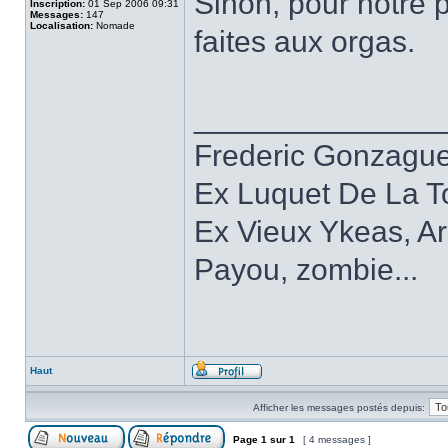
Sinon, pour notre 
Inscription:
01 Sep 2006 09:31
Messages:
147
Localisation:
Nomade
faites aux orgas.
______________
Frederic Gonzagu
Ex Luquet De La T
Ex Vieux Ykeas, A
Payou, zombie...
Haut
Afficher les messages postés depuis:
Page
1
sur
1
[ 4 messages ]