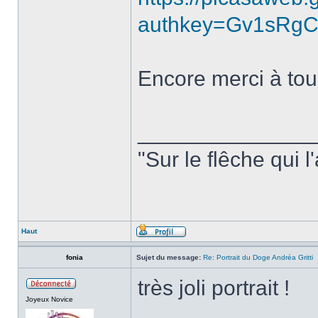
authkey=Gv1sRgC
Encore merci à tou
______________
"Sur le flêche qui l
Haut
fonia
Sujet du message:
Re: Portrait du Doge Andréa Gritti
très joli portrait !
Joyeux Novice