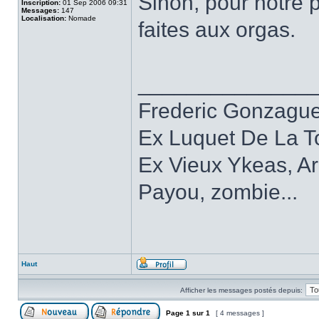
Sinon, pour notre 
Inscription:
01 Sep 2006 09:31
Messages:
147
Localisation:
Nomade
faites aux orgas.
______________
Frederic Gonzagu
Ex Luquet De La T
Ex Vieux Ykeas, A
Payou, zombie...
Haut
Afficher les messages postés depuis:
Page
1
sur
1
[ 4 messages ]