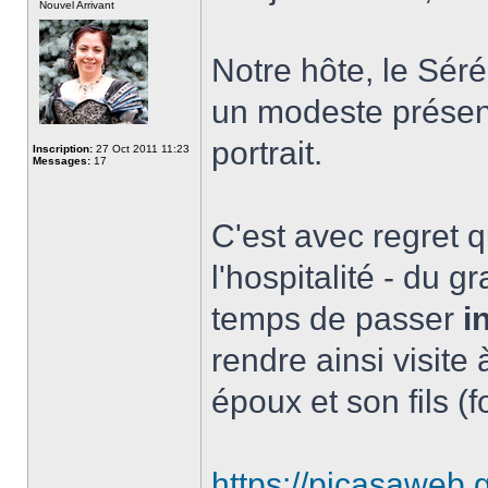
Nouvel Arrivant
Notre hôte, le Séré
un modeste présent
portrait.
Inscription:
27 Oct 2011 11:23
Messages:
17
C'est avec regret qu
l'hospitalité - du 
temps de passer
i
rendre ainsi visite 
époux et son fils 
https://picasawe