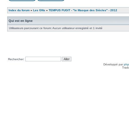
Index du forum
»
Les GNs
»
TEMPUS FUGIT - "le Masque des Siècles" - 2012
Qui est en ligne
Utilisateurs parcourant ce forum: Aucun utilisateur enregistré et 1 invité
Rechercher:
Développé par
ph
Trad