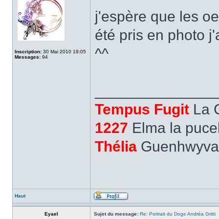
j'espère que les oeu
été pris en photo j
^^
Inscription:
30 Mai 2010 19:05
Messages:
94
______________
Tempus Fugit
La 
1227
Elma la pucel
Thélia
Guenhwyvar,
Haut
Eyael
Sujet du message:
Re: Portrait du Doge Andréa Gritti