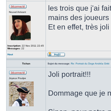
les trois que j'ai f
Nouvel Arrivant
mains des joueurs 
Et en effet, très jol
Inscription:
22 Nov 2011 22:45
Messages:
22
Haut
Tichan
Sujet du message:
Re: Portrait du Doge Andréa Gritti
Joli portrait!!!
Joyeux Poulpe
Dommage que je ne 