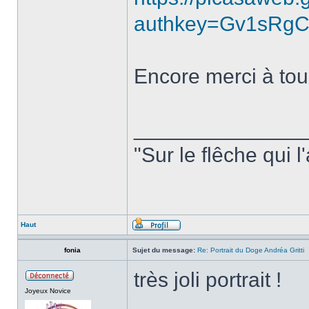
authkey=Gv1sRgC
Encore merci à tou
______________
"Sur le flêche qui l
Haut
fonia
Sujet du message:
Re: Portrait du Doge Andréa Gritti
très joli portrait !
Joyeux Novice