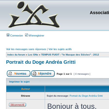
Associat
Connexion
M’enregistrer
Voir les messages sans réponses
|
Voir les sujets actifs
Index du forum
»
Les GNs
»
TEMPUS FUGIT - "le Masque des Siècles" - 2012
Portrait du Doge Andréa Gritti
Page
1
sur
1
[ 4 messages ]
Imprimer le sujet
Auteur
Shirane
Sujet du message:
Portrait du Doge Andréa Gritti
Bonjour à tous,