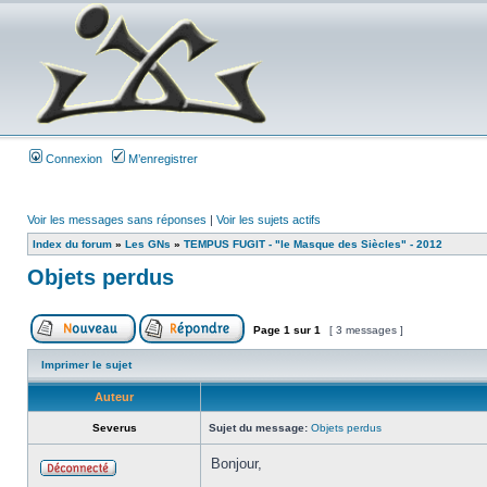
Connexion
M’enregistrer
Voir les messages sans réponses
|
Voir les sujets actifs
Index du forum
»
Les GNs
»
TEMPUS FUGIT - "le Masque des Siècles" - 2012
Objets perdus
Page
1
sur
1
[ 3 messages ]
Imprimer le sujet
Auteur
Severus
Sujet du message:
Objets perdus
Bonjour,