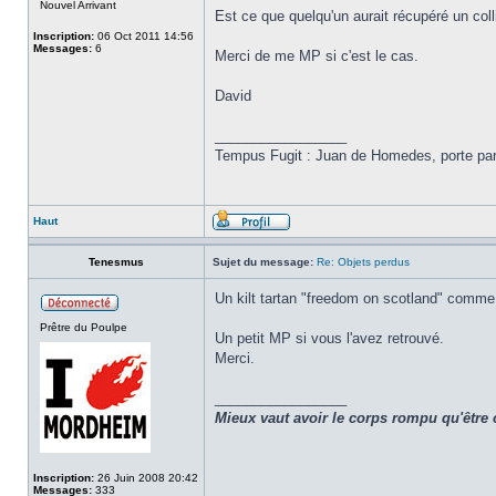
Nouvel Arrivant
Est ce que quelqu'un aurait récupéré un col
Inscription:
06 Oct 2011 14:56
Messages:
6
Merci de me MP si c'est le cas.
David
_________________
Tempus Fugit : Juan de Homedes, porte paro
Haut
Tenesmus
Sujet du message:
Re: Objets perdus
Un kilt tartan "freedom on scotland" comme 
Prêtre du Poulpe
Un petit MP si vous l'avez retrouvé.
Merci.
_________________
Mieux vaut avoir le corps rompu qu'être 
Inscription:
26 Juin 2008 20:42
Messages:
333