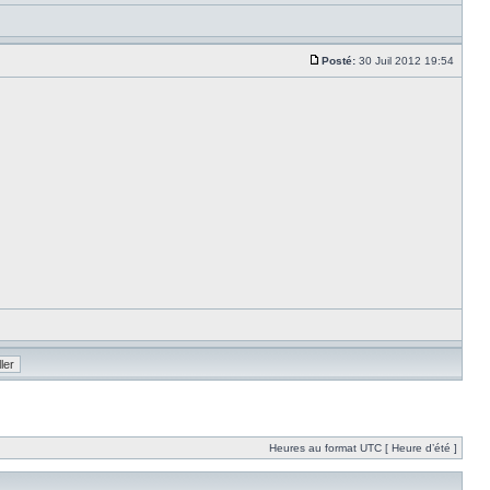
Posté:
30 Juil 2012 19:54
Heures au format UTC [ Heure d’été ]