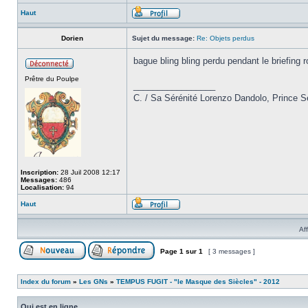
Haut
Dorien
Sujet du message:
Re: Objets perdus
bague bling bling perdu pendant le briefing r
Prêtre du Poulpe
_________________
C. / Sa Sérénité Lorenzo Dandolo, Prince S
Inscription:
28 Juil 2008 12:17
Messages:
486
Localisation:
94
Haut
Af
Page
1
sur
1
[ 3 messages ]
Index du forum
»
Les GNs
»
TEMPUS FUGIT - "le Masque des Siècles" - 2012
Qui est en ligne