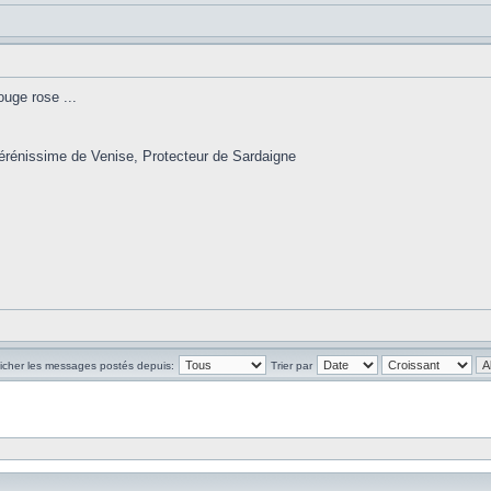
ouge rose ...
érénissime de Venise, Protecteur de Sardaigne
ficher les messages postés depuis:
Trier par