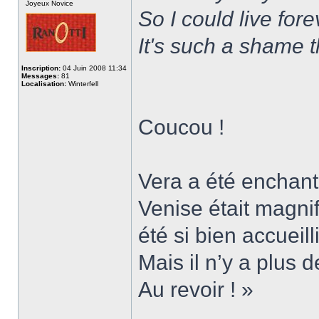
Joyeux Novice
So I could live fore
It's such a shame 
Inscription:
04 Juin 2008 11:34
Messages:
81
Localisation:
Winterfell
Coucou !
Vera a été enchant
Venise était magnif
été si bien accueil
Mais il n’y a plus d
Au revoir ! »