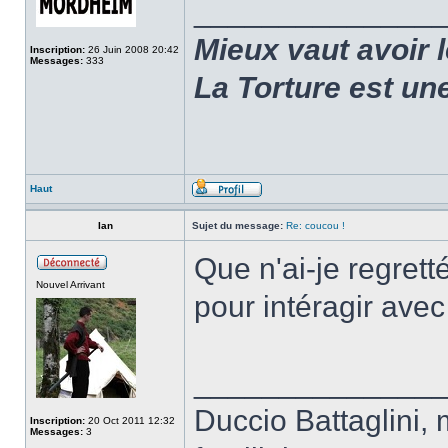
______________
Mieux vaut avoir 
Inscription:
26 Juin 2008 20:42
Messages:
333
La Torture est un
Haut
Ian
Sujet du message:
Re: coucou !
Que n'ai-je regrett
Nouvel Arrivant
pour intéragir avec
______________
Duccio Battaglini, 
Inscription:
20 Oct 2011 12:32
Messages:
3