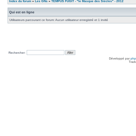
Index du forum
»
Les GNs
»
TEMPUS FUGIT - "le Masque des Siècles" - 2012
Qui est en ligne
Utilisateurs parcourant ce forum: Aucun utilisateur enregistré et 1 invité
Rechercher:
Développé par
ph
Trad