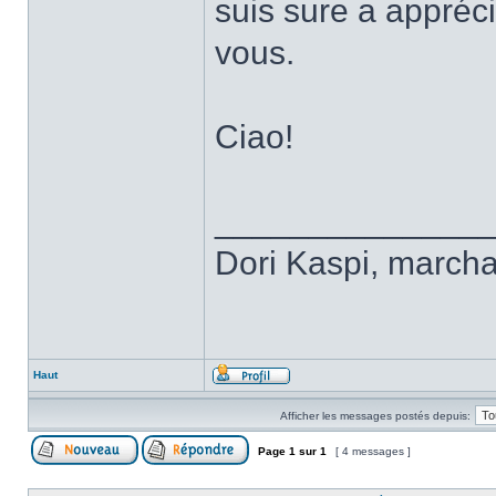
suis sure a appréci
vous.
Ciao!
______________
Dori Kaspi, march
Haut
Afficher les messages postés depuis:
Page
1
sur
1
[ 4 messages ]