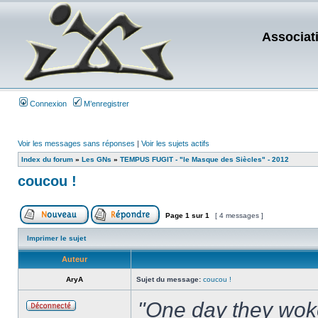
Associat
Connexion
M’enregistrer
Voir les messages sans réponses
|
Voir les sujets actifs
Index du forum
»
Les GNs
»
TEMPUS FUGIT - "le Masque des Siècles" - 2012
coucou !
Page
1
sur
1
[ 4 messages ]
Imprimer le sujet
Auteur
AryA
Sujet du message:
coucou !
"One day they wo