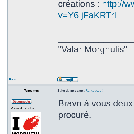
créations :
http://
v=Y6ljFaKRTrI
______________
"Valar Morghulis"
Haut
Tenesmus
Sujet du message:
Re: coucou !
Bravo à vous deux
Prêtre du Poulpe
procuré.