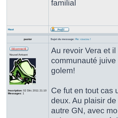
familial
Haut
pastor
Sujet du message:
Re: coucou !
Au revoir Vera et i
Nouvel Arrivant
communauté juive 
golem!
Ce fut en tout cas 
Inscription:
02 Déc 2011 21:10
Messages:
1
deux. Au plaisir de
autre GN, avec mon