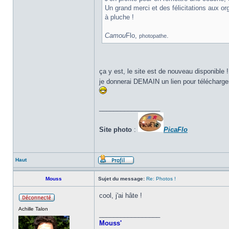
Un grand merci et des félicitations aux o
à pluche !
Camou
Flo,
.
photopathe
ça y est, le site est de nouveau disponible !
je donnerai DEMAIN un lien pour télécharger
_________________
Site photo
:
PicaFlo
Haut
Mouss
Sujet du message:
Re: Photos !
cool, j'ai hâte !
Achille Talon
_________________
Mouss'