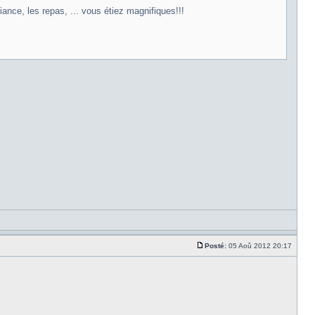
nce, les repas, ... vous étiez magnifiques!!!
Posté:
05 Aoû 2012 20:17