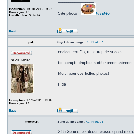
_________________
Inscription:
19 Juil 2010 19:28
Messages:
10
Site photo
:
PicaFlo
Localisation:
Paris 19
Haut
pida
Sujet du message:
Re: Photos !
decidement Flo, tu as trop de succes...
Nouvel Arrivant
ton compte dropbox a été momentanément 
Merci pour ces belles photos!
Pida
Inscription:
17 Mai 2010 19:02
Messages:
22
Haut
mechkurt
Sujet du message:
Re: Photos !
2,85 Go une fois décompressé quand même