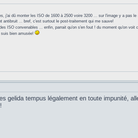
s, j'ai dû monter les ISO de 1600 à 2500 voire 3200 ... sur l'image y a pas l
 antibruit ... bref, c'est surtout le post-traitement qui me sauve!
es ISO convenables ... enfin, parrait qu'on s'en fout ! du moment qu'on voit 
e suis bien amusée!
les gelida tempus légalement en toute impunité, alle
!