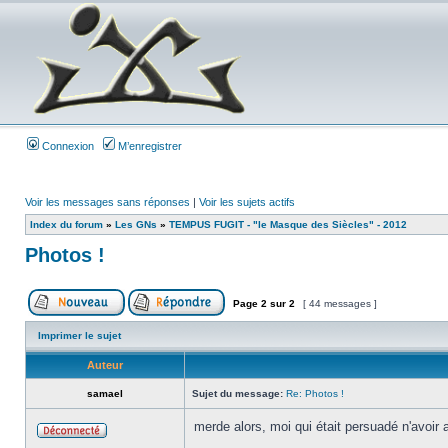
Connexion
M’enregistrer
Voir les messages sans réponses
|
Voir les sujets actifs
Index du forum
»
Les GNs
»
TEMPUS FUGIT - "le Masque des Siècles" - 2012
Photos !
Page
2
sur
2
[ 44 messages ]
Imprimer le sujet
Auteur
samael
Sujet du message:
Re: Photos !
merde alors, moi qui était persuadé n'avoir a