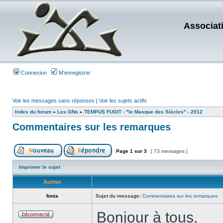
Associat
Connexion
M’enregistrer
Voir les messages sans réponses
|
Voir les sujets actifs
Index du forum
»
Les GNs
»
TEMPUS FUGIT - "le Masque des Siècles" - 2012
Commentaires sur les remarques
Page
1
sur
3
[ 73 messages ]
Imprimer le sujet
Auteur
fonia
Sujet du message:
Commentaires sur les remarques
Bonjour à tous,