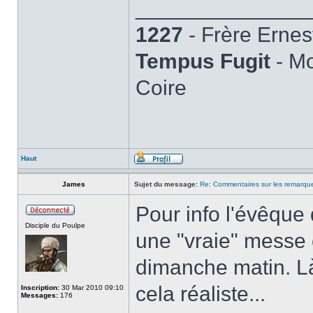
______________
1227
- Frère Ernes
Tempus Fugit
- Mo
Coire
Haut
James
Sujet du message:
Re: Commentaires sur les remarqu
Pour info l'évêque
Disciple du Poulpe
une "vraie" messe 
dimanche matin. Là
cela réaliste...
Inscription:
30 Mar 2010 09:10
Messages:
176