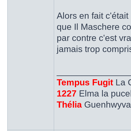
Alors en fait c'étai
que Il Maschere c
par contre c'est vra
jamais trop compri
______________
Tempus Fugit
La 
1227
Elma la pucel
Thélia
Guenhwyvar,