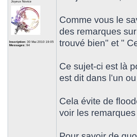
Joyeux Novice
Comme vous le save
des remarques sur
trouvé bien" et " C
Inscription:
30 Mai 2010 19:05
Messages:
94
Ce sujet-ci est là 
est dit dans l'un ou
Cela évite de flood
voir les remarques
Pour savoir de quoi