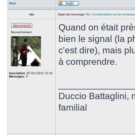
Haut
Ian
Sujet du message:
Re: Commentaires sur les remarqu
Quand on était prè
Nouvel Arrivant
bien le signal (la 
c'est dire), mais pl
à comprendre.
Inscription:
20 Oct 2011 12:32
Messages:
3
______________
Duccio Battaglini, 
familial