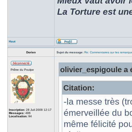
Mieux vaut avoir 
La Torture est un
Haut
Dorien
Sujet du message:
Re: Commentaires sur les remarqu
olivier_espigoule a é
Prêtre du Poulpe
Citation:
-la messe très (tr
émerveillée du bou
Inscription:
28 Juil 2008 12:17
Messages:
486
Localisation:
94
même félicité pou