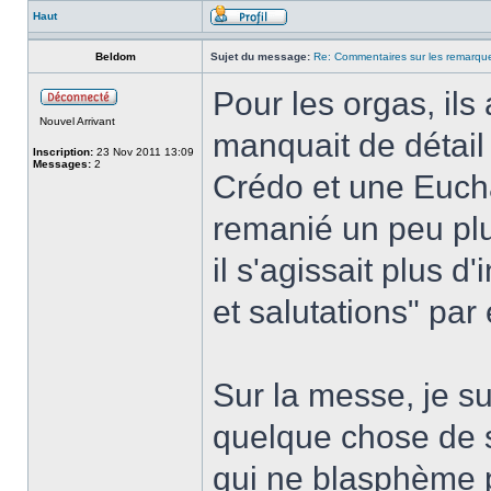
Haut
Beldom
Sujet du message:
Re: Commentaires sur les remarqu
Pour les orgas, il
Nouvel Arrivant
manquait de détail 
Inscription:
23 Nov 2011 13:09
Messages:
2
Crédo et une Eucha
remanié un peu plus
il s'agissait plus d
et salutations" par
Sur la messe, je su
quelque chose de s
qui ne blasphème 