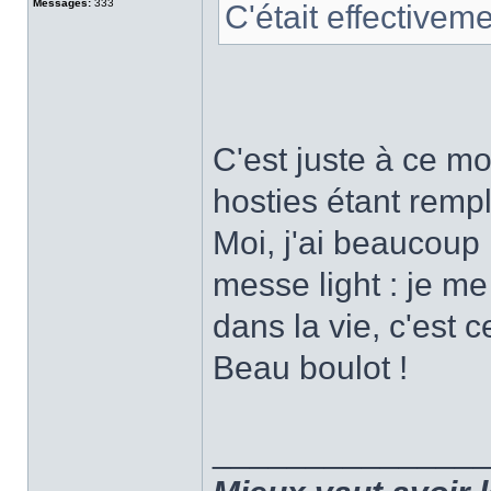
Messages:
333
C'était effectivem
C'est juste à ce mo
hosties étant remp
Moi, j'ai beaucoup l
messe light : je m
dans la vie, c'est ce
Beau boulot !
______________