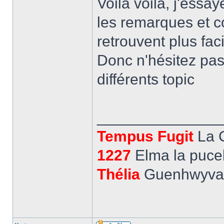
Voilà voilà, j'essa
les remarques et 
retrouvent plus fa
Donc n'hésitez pas 
différents topic
______________
Tempus Fugit
La 
1227
Elma la pucel
Thélia
Guenhwyvar,