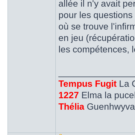
allée il n'y avait p
pour les question
où se trouve l'infir
en jeu (récupératio
les compétences, le
______________
Tempus Fugit
La 
1227
Elma la pucel
Thélia
Guenhwyvar,