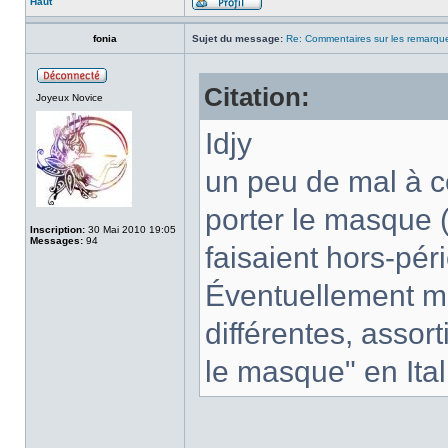
Haut
fonia
Sujet du message:
Re: Commentaires sur les remarqu
Citation:
Joyeux Novice
Idjy
un peu de mal à 
porter le masque (
Inscription:
30 Mai 2010 19:05
Messages:
94
faisaient hors-pér
Éventuellement me
différentes, assor
le masque" en Ital