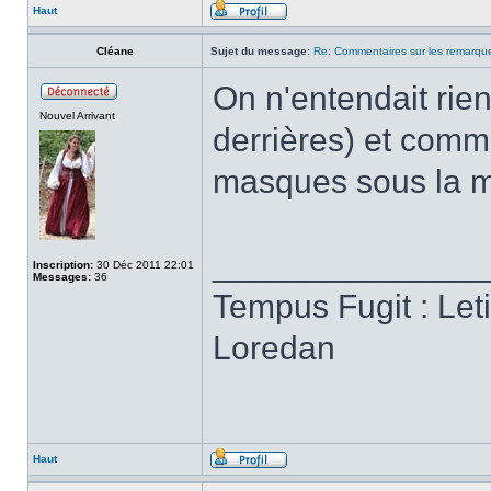
Haut
Cléane
Sujet du message:
Re: Commentaires sur les remarqu
On n'entendait rien
Nouvel Arrivant
derrières) et comm
masques sous la ma
______________
Inscription:
30 Déc 2011 22:01
Messages:
36
Tempus Fugit : Let
Loredan
Haut