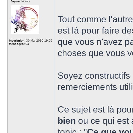
Joyeux Novice
Tout comme l'autre 
est là pour faire 
que vous n'avez p
Inscription:
30 Mai 2010 19:05
Messages:
94
choses que vous vo
Soyez constructifs 
remerciements utili
Ce sujet est là po
bien
ou ce qui est à
topic : "
Ce que vou