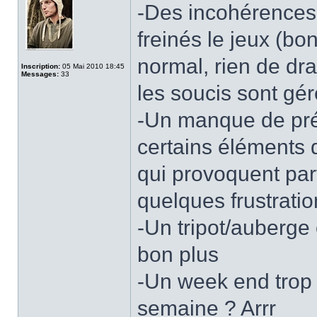
-Des incohérences 
freinés le jeux (bo
normal, rien de dr
Inscription:
05 Mai 2010 18:45
Messages:
33
les soucis sont géré
-Un manque de préc
certains éléments
qui provoquent par
quelques frustratio
-Un tripot/auberge 
bon plus
-Un week end trop 
semaine ? Arrr