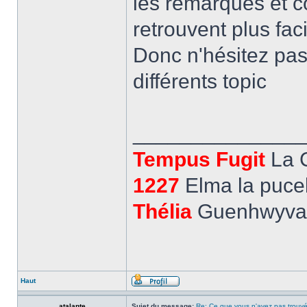
les remarques et 
retrouvent plus fa
Donc n'hésitez pas 
différents topic
______________
Tempus Fugit
La 
1227
Elma la pucel
Thélia
Guenhwyvar,
Haut
atalante
Sujet du message:
Re: Ce que vous n'avez pas trouvé