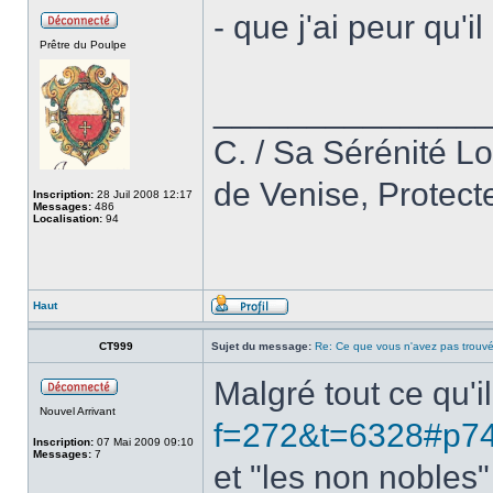
- que j'ai peur qu'i
Prêtre du Poulpe
______________
C. / Sa Sérénité L
de Venise, Protect
Inscription:
28 Juil 2008 12:17
Messages:
486
Localisation:
94
Haut
CT999
Sujet du message:
Re: Ce que vous n'avez pas trouvé
Malgré tout ce qu'il
Nouvel Arrivant
f=272&t=6328#p7
Inscription:
07 Mai 2009 09:10
Messages:
7
et "les non nobles"