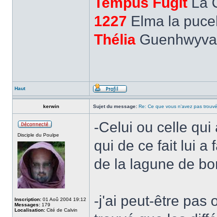
Tempus Fugit
La 
1227
Elma la pucel
Thélia
Guenhwyvar,
Haut
kerwin
Sujet du message:
Re: Ce que vous n'avez pas trouvé
-Celui ou celle qui
Disciple du Poulpe
qui de ce fait lui a
de la lagune de b
-j'ai peut-être pas
Inscription:
01 Aoû 2004 19:12
Messages:
179
Localisation:
Cité de Calvin