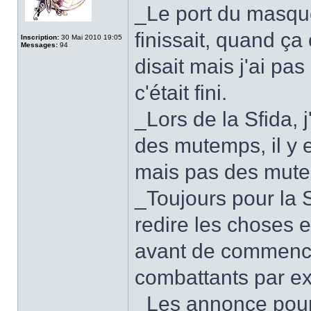
_Le port du masque
finissait, quand ça
Inscription:
30 Mai 2010 19:05
Messages:
94
disait mais j'ai pa
c'était fini.
_Lors de la Sfida, 
des mutemps, il y 
mais pas des mut
_Toujours pour la Sf
redire les choses 
avant de commence
combattants par e
_Les annonce pour 