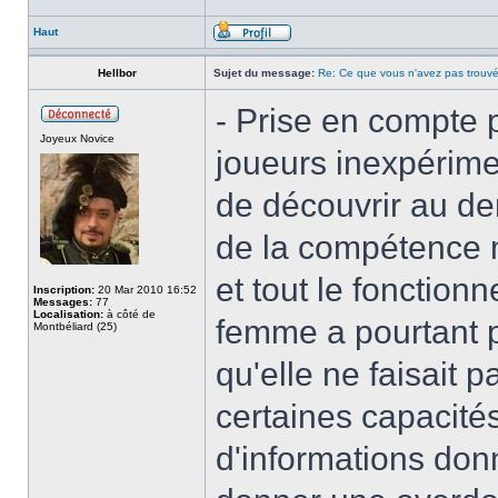
Haut
Hellbor
Sujet du message:
Re: Ce que vous n'avez pas trouvé
- Prise en compte
Joyeux Novice
joueurs inexpérime
de découvrir au der
de la compétence 
et tout le fonctio
Inscription:
20 Mar 2010 16:52
Messages:
77
Localisation:
à côté de
femme a pourtant p
Montbéliard (25)
qu'elle ne faisait 
certaines capacité
d'informations do