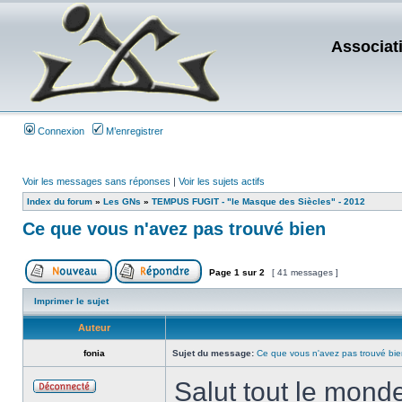
Associat
Connexion
M’enregistrer
Voir les messages sans réponses
|
Voir les sujets actifs
Index du forum
»
Les GNs
»
TEMPUS FUGIT - "le Masque des Siècles" - 2012
Ce que vous n'avez pas trouvé bien
Page
1
sur
2
[ 41 messages ]
Imprimer le sujet
Auteur
fonia
Sujet du message:
Ce que vous n'avez pas trouvé bi
Salut tout le monde