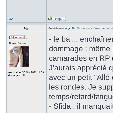
Haut
Idjy
Sujet du message:
Re: Ce que vous n'avez pas trouvé
- le bal... enchaîn
Nouvel Arrivant
dommage : même p
camarades en RP qu
J'aurais apprécié q
Inscription:
30 Oct 2011 11:59
avec un petit "Allé
Messages:
20
les rondes. Je sup
temps/retard/fatigu
- Sfida : il manquai