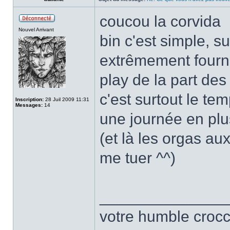
coucou la corvida
Nouvel Arrivant
bin c'est simple, s
extrêmement fournis
play de la part des
c'est surtout le te
Inscription:
28 Juil 2009 11:31
Messages:
14
une journée en plu
(et là les orgas au
me tuer ^^)
______________
votre humble crocc