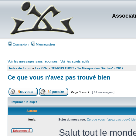
Associat
Connexion
M’enregistrer
Voir les messages sans réponses
|
Voir les sujets actifs
Index du forum
»
Les GNs
»
TEMPUS FUGIT - "le Masque des Siècles" - 2012
Ce que vous n'avez pas trouvé bien
Page
1
sur
2
[ 41 messages ]
Imprimer le sujet
Auteur
fonia
Sujet du message:
Ce que vous n'avez pas trouvé bi
Salut tout le monde