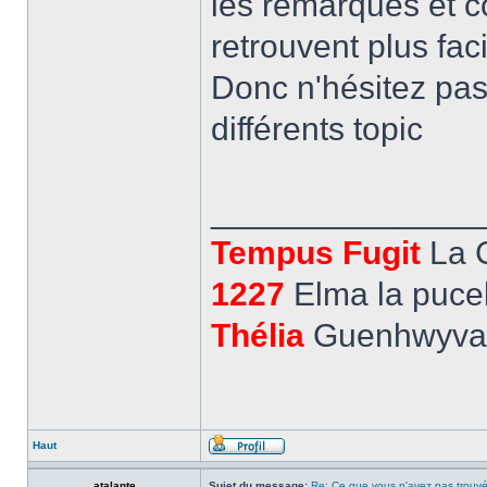
les remarques et 
retrouvent plus fa
Donc n'hésitez pas 
différents topic
______________
Tempus Fugit
La 
1227
Elma la pucel
Thélia
Guenhwyvar,
Haut
atalante
Sujet du message:
Re: Ce que vous n'avez pas trouvé