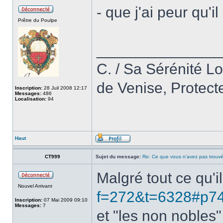
- que j'ai peur qu'i
Prêtre du Poulpe
______________
C. / Sa Sérénité L
de Venise, Protect
Inscription:
28 Juil 2008 12:17
Messages:
486
Localisation:
94
Haut
CT999
Sujet du message:
Re: Ce que vous n'avez pas trouvé
Malgré tout ce qu'il
Nouvel Arrivant
f=272&t=6328#p7
Inscription:
07 Mai 2009 09:10
Messages:
7
et "les non nobles"