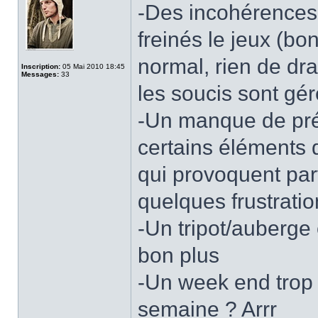
-Des incohérences 
freinés le jeux (bo
normal, rien de dr
Inscription:
05 Mai 2010 18:45
Messages:
33
les soucis sont géré
-Un manque de préc
certains éléments
qui provoquent par
quelques frustratio
-Un tripot/auberge 
bon plus
-Un week end trop 
semaine ? Arrr