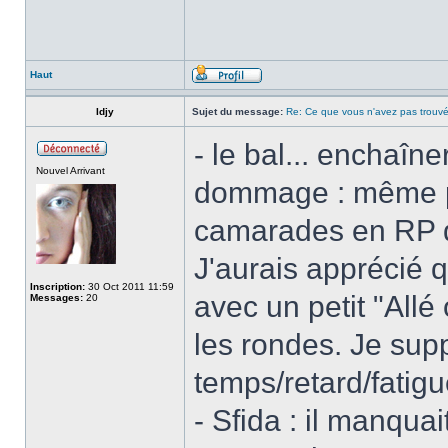
Haut
Idjy
Sujet du message:
Re: Ce que vous n'avez pas trouvé
- le bal... enchaîn
Nouvel Arrivant
dommage : même p
camarades en RP qu
J'aurais apprécié q
Inscription:
30 Oct 2011 11:59
avec un petit "Allé
Messages:
20
les rondes. Je sup
temps/retard/fatigu
- Sfida : il manquai