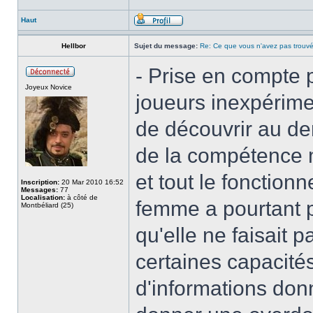
Haut
Hellbor
Sujet du message:
Re: Ce que vous n'avez pas trouvé
- Prise en compte
Joyeux Novice
joueurs inexpérime
de découvrir au der
de la compétence 
et tout le fonctio
Inscription:
20 Mar 2010 16:52
Messages:
77
Localisation:
à côté de
femme a pourtant p
Montbéliard (25)
qu'elle ne faisait 
certaines capacité
d'informations do