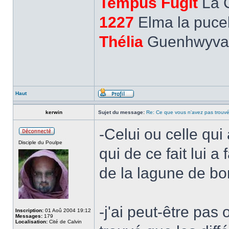
Tempus Fugit
La 
1227
Elma la pucel
Thélia
Guenhwyvar,
Haut
kerwin
Sujet du message:
Re: Ce que vous n'avez pas trouvé
-Celui ou celle qui
Disciple du Poulpe
qui de ce fait lui a
de la lagune de b
-j'ai peut-être pas
Inscription:
01 Aoû 2004 19:12
Messages:
179
Localisation:
Cité de Calvin