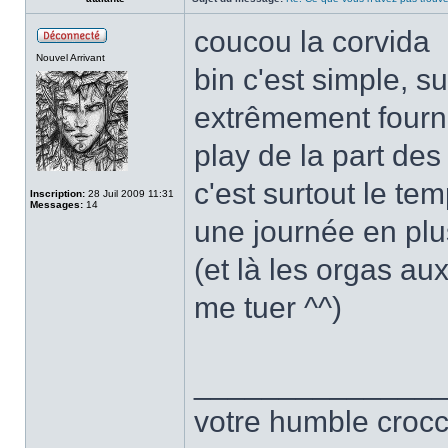
coucou la corvida
Nouvel Arrivant
bin c'est simple, s
extrêmement fournis
play de la part des
c'est surtout le te
Inscription:
28 Juil 2009 11:31
Messages:
14
une journée en plu
(et là les orgas au
me tuer ^^)
______________
votre humble crocc