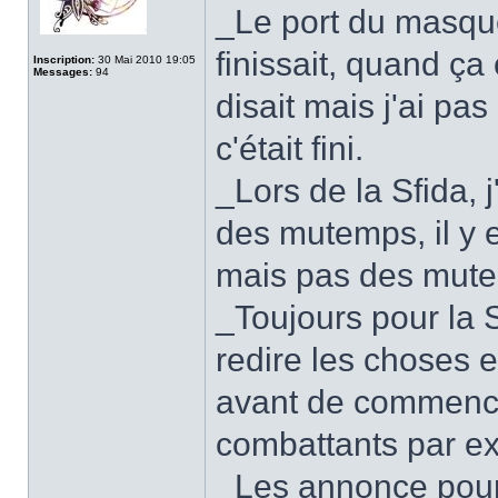
_Le port du masque
finissait, quand ça
Inscription:
30 Mai 2010 19:05
Messages:
94
disait mais j'ai pa
c'était fini.
_Lors de la Sfida, 
des mutemps, il y 
mais pas des mut
_Toujours pour la Sf
redire les choses 
avant de commence
combattants par e
_Les annonce pour 