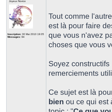
Joyeux Novice
Tout comme l'autre 
est là pour faire 
que vous n'avez p
Inscription:
30 Mai 2010 19:05
Messages:
94
choses que vous vo
Soyez constructifs 
remerciements utili
Ce sujet est là po
bien
ou ce qui est à
topic : "
Ce que vou