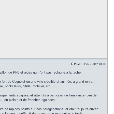
Posté:
02 Aoû 2012 13:13
llon de PNJ et aides qui n'ont pas rechigné à la tâche.
fort de Cognelot en une ville crédible et animée, à grand renfort
 ponts levis, Sfida, mobilier, etc...)
pements soignés, et attentifs à participer de l'ambiance (peu de
, du plaisir, et de franches rigolades.
ire de rapides points sur nos pérégrinations, et était toujours ouvert
trop longue, il suffisait de repasser un moment plus tard).