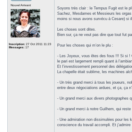
Nouvel Arrivant
Soyons très clair : le Tempus Fugit est le pl
Sachez, Mesdames et Messieurs les orgas du
moins si nous avons survécu à Cesare) si il 
Les choses sont dites.
Bien sur, ça ne veut pas dire que tout fut pa
Inscription:
27 Oct 2011 11:23
Pour les choses qui m’on le plu :
Messages:
17
- Les Joyeux, vous êtes des fous !!! Si si !
le pari est largement rempli quant à l’ambia
Et l’investissement personnel des délégatio
La chapelle était sublime, les machines alch
- Un très grand merci à tous les joueurs, no
entre deux négociations ardues, et ça, ça n’
- Un grand merci aux divers photographes qu
- Un grand merci à notre Guilhem, qui reste 
- Une admiration non dissimulées pour les ki
conscience du travail accompli. Et j’admire 