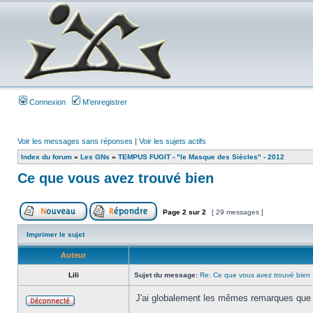
Connexion
M’enregistrer
Voir les messages sans réponses
|
Voir les sujets actifs
Index du forum
»
Les GNs
»
TEMPUS FUGIT - "le Masque des Siècles" - 2012
Ce que vous avez trouvé bien
Page
2
sur
2
[ 29 messages ]
Imprimer le sujet
Auteur
Lili
Sujet du message:
Re: Ce que vous avez trouvé bien
J'ai globalement les mêmes remarques que 