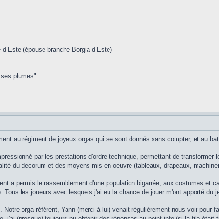
d’Este (épouse branche Borgia d’Este)
it ses plumes"
ent au régiment de joyeux orgas qui se sont donnés sans compter, et au batai
ressionné par les prestations d'ordre technique, permettant de transformer le 
gralité du decorum et des moyens mis en oeuvre (tableaux, drapeaux, machinerie,
nt a permis le rassemblement d'une population bigarrée, aux costumes et cam
. Tous les joueurs avec lesquels j'ai eu la chance de jouer m'ont apporté du jeu
e. Notre orga référent, Yann (merci à lui) venait régulièrement nous voir pour fa
j'ai (presque) toujours pu obtenir des réponses au point info (si la file était 