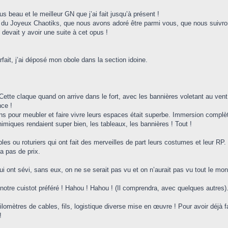
us beau et le meilleur GN que j’ai fait jusqu’à présent !
 Joyeux Chaotiks, que nous avons adoré être parmi vous, que nous suivrons 
devait y avoir une suite à cet opus !
rfait, j’ai déposé mon obole dans la section idoine.
 Cette claque quand on arrive dans le fort, avec les bannières voletant au ven
nce !
ns pour meubler et faire vivre leurs espaces était superbe. Immersion complèt
imiques rendaient super bien, les tableaux, les bannières ! Tout !
bles ou roturiers qui ont fait des merveilles de part leurs costumes et leur RP
a pas de prix.
i ont sévi, sans eux, on ne se serait pas vu et on n’aurait pas vu tout le mo
notre cuistot préféré ! Hahou ! Hahou ! (Il comprendra, avec quelques autres)
lomètres de cables, fils, logistique diverse mise en œuvre ! Pour avoir déjà fa
!