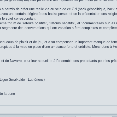
 permis de créer une réelle vie au sein de ce GN (back géopolitique, back su
on avec une certaine légèreté des backs persos et de la présentation des relig
r le sujet correspondant.
me forum de "retours positifs", "retours négatifs", et "commentaires sur les
s, et segmente des conversations qui ont vocation a être complexes et complètes
 beaucoup de plaisir et de jeu, et a su compenser un important manque de fon
u propices à la mise en place d'une ambiance forte et crédible. Merci donc à 
et de Navarre, pour leur accueil et à l'ensemble des protestants pour les pr
Ligue Smalkalde - Luthériens)
de la Lune