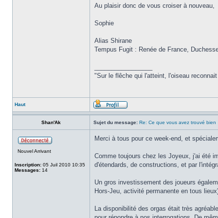
Au plaisir donc de vous croiser à nouveau,
Sophie
Alias Shirane
Tempus Fugit : Renée de France, Duchesse 
_________________
"Sur le flêche qui l'atteint, l'oiseau reconna
Haut
Shan'Ak
Sujet du message:
Re: Ce que vous avez trouvé bien
Merci à tous pour ce week-end, et spécialem
Nouvel Arrivant
Comme toujours chez les Joyeux, j'ai été imp
d'étendards, de constructions, et par l'inté
Inscription:
05 Juil 2010 10:35
Messages:
14
Un gros investissement des joueurs égaleme
Hors-Jeu, activité permanente en tous lieux)
La disponibilité des orgas était très agréabl
pour répondre à nos interrogations. De même, 