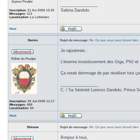
Joyeux Poulpe
_________________
Sabina Dandolo.
Inscription:
21 Avr 2008 10:35
Messages:
113
Localisation:
La Lothlorien
Haut
Dorien
Sujet du message:
Re: Ce que vous avez trouvé bien
Je rajouterais :
Prêtre du Poulpe
L'énorme investissement des Orga, PNJ et pa
Ça serait dommage de pas réutiliser tout ça
_________________
C. / Sa Sérénité Lorenzo Dandolo, Prince S
Inscription:
28 Juil 2008 12:17
Messages:
486
Localisation:
94
Haut
Shirane
Sujet du message:
Re: Ce que vous avez trouvé bien
Bonjour à tous,