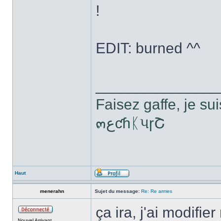
!
EDIT: burned ^^
______________
Faisez gaffe, je sui
๓ﻉƈɦᛕપɼՇ
Haut
menerahn
Sujet du message:
Re: Re armes
ça ira, j'ai modif
Nouvel Arrivant