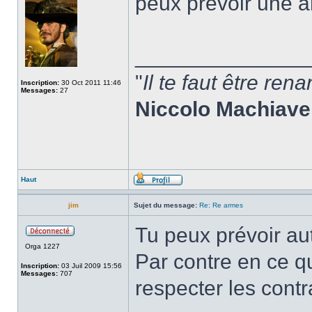
peux prévoir une 
______________
"
Il te faut être ren
Inscription:
30 Oct 2011 11:46
Messages:
27
Niccolo Machiavel
Haut
jim
Sujet du message:
Re: Re armes
Tu peux prévoir aut
Orga 1227
Par contre en ce qui
Inscription:
03 Juil 2009 15:56
Messages:
707
respecter les cont