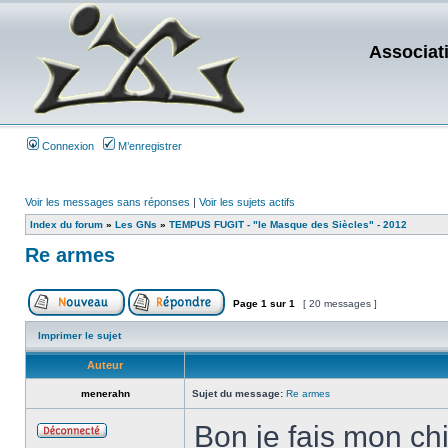
Associat
Connexion
M’enregistrer
Voir les messages sans réponses
|
Voir les sujets actifs
Index du forum
»
Les GNs
»
TEMPUS FUGIT - "le Masque des Siècles" - 2012
Re armes
Page
1
sur
1
[ 20 messages ]
Imprimer le sujet
Auteur
menerahn
Sujet du message:
Re armes
Bon je fais mon ch