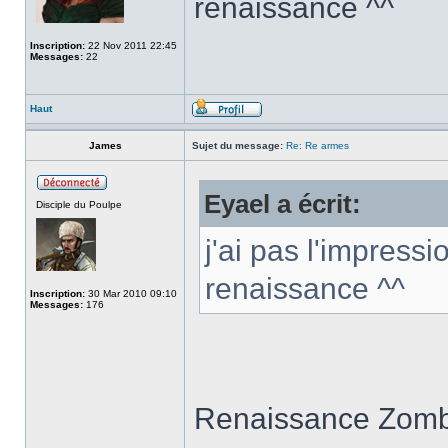
renaissance ^^
Inscription:
22 Nov 2011 22:45
Messages:
22
Haut
James
Sujet du message:
Re: Re armes
Eyael a écrit:
Disciple du Poulpe
j'ai pas l'impres
renaissance ^^
Inscription:
30 Mar 2010 09:10
Messages:
176
Renaissance Zombi