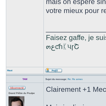
mais on espère si
votre mieux pour re
______________
Faisez gaffe, je sui
๓ﻉƈɦᛕપɼՇ
Haut
TAM
Sujet du message:
Re: Re armes
Clairement +1 Mec
Grand Prêtre du Poulpe