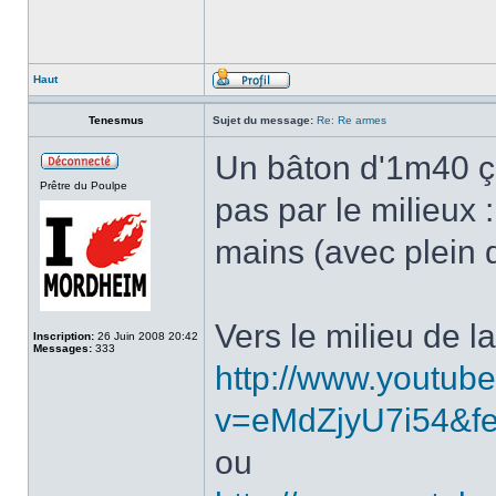
Haut
Tenesmus
Sujet du message:
Re: Re armes
Un bâton d'1m40 ça
Prêtre du Poulpe
pas par le milieux
mains (avec plein d
Vers le milieu de la
Inscription:
26 Juin 2008 20:42
Messages:
333
http://www.youtub
v=eMdZjyU7i54&fe
ou