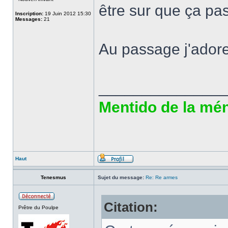
être sur que ça pa
Inscription:
19 Juin 2012 15:30
Messages:
21
Au passage j'adore
______________
Mentido de la ména
Haut
Tenesmus
Sujet du message:
Re: Re armes
Citation:
Prêtre du Poulpe