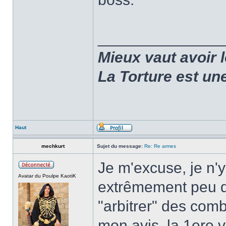
______________
Mieux vaut avoir 
La Torture est un
Haut
mechkurt
Sujet du message:
Re: Re armes
Je m'excuse, je n'y 
Avatar du Poulpe KaotiK
extrêmement peu d
"arbitrer" des com
mon avis, la 1ere v