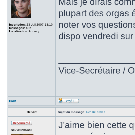
Mais je dirais com
plupart des orgas ét
noter vos questions
Inscription:
23 Juil 2007 13:10
Messages:
685
Localisation:
Annecy
dispo vendredi sur 
______________
Vice-Secrétaire / 
Haut
Renart
Sujet du message:
Re: Re armes
J'aime bien cette q
Nouvel Arrivant