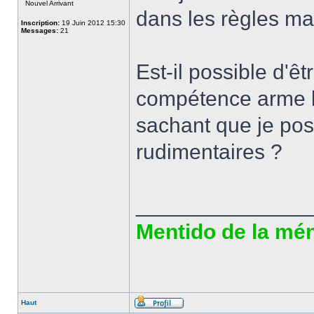
Nouvel Arrivant
dans les règles ma
Inscription:
19 Juin 2012 15:30
Messages:
21
Est-il possible d'
compétence arme l
sachant que je po
rudimentaires ?
______________
Mentido de la ména
Haut