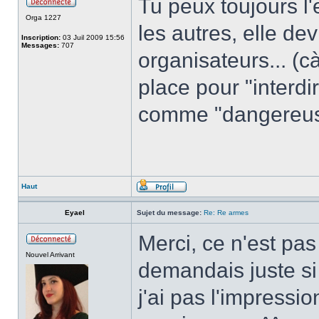
Tu peux toujours l
Orga 1227
les autres, elle de
Inscription:
03 Juil 2009 15:56
Messages:
707
organisateurs... (c
place pour "interdi
comme "dangereus
Haut
Eyael
Sujet du message:
Re: Re armes
Merci, ce n'est pas
Nouvel Arrivant
demandais juste si
j'ai pas l'impress