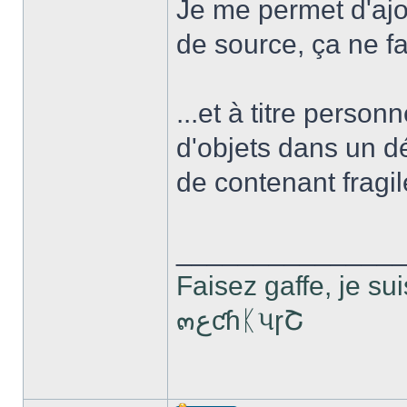
Je me permet d'ajo
de source, ça ne fa
...et à titre person
d'objets dans un dé
de contenant fragil
______________
Faisez gaffe, je sui
๓ﻉƈɦᛕપɼՇ