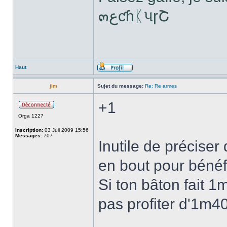
๓ﻉƈɦᛕપɼՇ
Haut
jim
Sujet du message:
Re: Re armes
+1
Orga 1227
Inscription:
03 Juil 2009 15:56
Messages:
707
Inutile de préciser
en bout pour bénéfi
Si ton bâton fait 1
pas profiter d'1m40