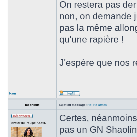
On restera pas derri
non, on demande j
pas la même allon
qu'une rapière !
J'espère que nos r
Haut
mechkurt
Sujet du message:
Re: Re armes
Certes, néanmoins 
Avatar du Poulpe KaotiK
pas un GN Shaoli