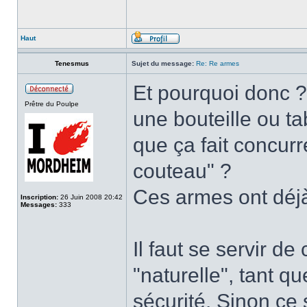
Haut
Tenesmus
Sujet du message:
Re: Re armes
Et pourquoi donc ?
Prêtre du Poulpe
une bouteille ou t
que ça fait concur
couteau" ?
Ces armes ont déjà 
Inscription:
26 Juin 2008 20:42
Messages:
333
Il faut se servir d
"naturelle", tant q
sécurité. Sinon ce 