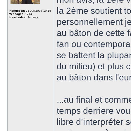
la 2ème soutient 
Inscription:
23 Juil 2007 10:15
Messages:
1714
Localisation:
Annecy
personnellement je
au bâton de cette 
fan ou contemporai
se battent la plupa
du milieu) et plus 
au bâton dans l'eu
...au final et comme
temps derriere vou
libre d’interpréte