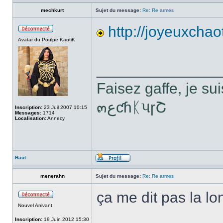
mechkurt
Sujet du message:
Re: Re armes
http://joyeuxchao
Avatar du Poulpe KaotiK
______________
Faisez gaffe, je sui
๓ﻉƈɦᛕપɼՇ
Inscription:
23 Juil 2007 10:15
Messages:
1714
Localisation:
Annecy
Haut
menerahn
Sujet du message:
Re: Re armes
ça me dit pas la lo
Nouvel Arrivant
Inscription:
19 Juin 2012 15:30