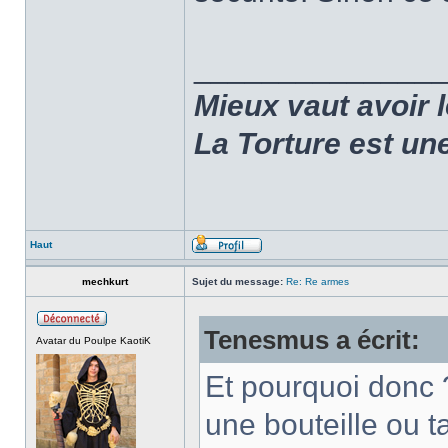
______________
Mieux vaut avoir 
La Torture est un
Haut
mechkurt
Sujet du message:
Re: Re armes
Tenesmus a écrit:
Avatar du Poulpe KaotiK
Et pourquoi donc 
une bouteille ou 