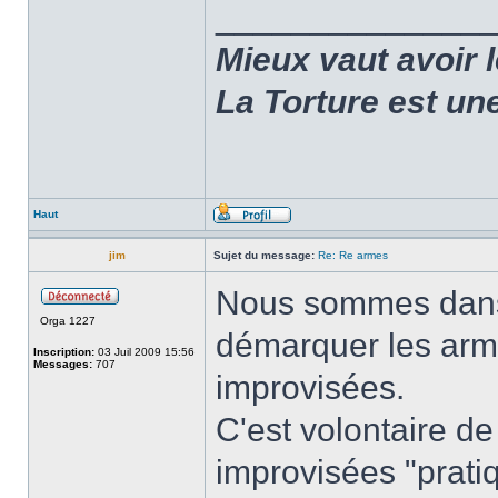
______________
Mieux vaut avoir 
La Torture est un
Haut
jim
Sujet du message:
Re: Re armes
Nous sommes dans 
Orga 1227
démarquer les arm
Inscription:
03 Juil 2009 15:56
Messages:
707
improvisées.
C'est volontaire d
improvisées "prati