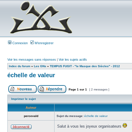
Connexion
M’enregistrer
Voir les messages sans réponses
|
Voir les sujets actifs
Index du forum
»
Les GNs
»
TEMPUS FUGIT - "le Masque des Siècles" - 2012
échelle de valeur
Page
1
sur
1
[ 2 messages ]
Imprimer le sujet
Auteur
percevald
Sujet du message:
échelle de valeur
Salut à vous les joyeux organisateurs