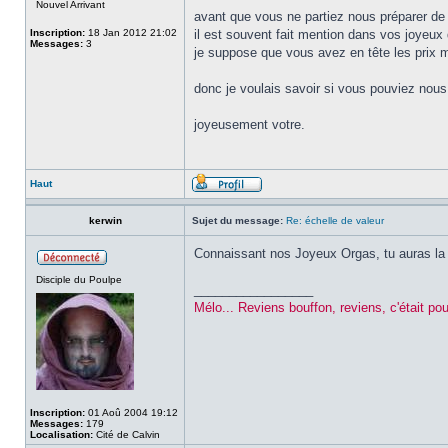
Nouvel Arrivant
avant que vous ne partiez nous préparer de 
Inscription:
18 Jan 2012 21:02
il est souvent fait mention dans vos joyeux 
Messages:
3
je suppose que vous avez en tête les prix 
donc je voulais savoir si vous pouviez nous f
joyeusement votre.
Haut
kerwin
Sujet du message:
Re: échelle de valeur
Connaissant nos Joyeux Orgas, tu auras la j
Disciple du Poulpe
_________________
Mélo... Reviens bouffon, reviens, c'était pour
Inscription:
01 Aoû 2004 19:12
Messages:
179
Localisation:
Cité de Calvin