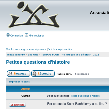
Associat
Connexion
M’enregistrer
Voir les messages sans réponses
|
Voir les sujets actifs
Index du forum
»
Les GNs
»
TEMPUS FUGIT - "le Masque des Siècles" - 2012
Petites questions d'histoire
Page
1
sur
1
[ 5 messages ]
Imprimer le sujet
Auteur
GBMan
Sujet du message:
Petites questions d'histoire
Est-ce que la Saint-Barthélemy a eu lieu ?