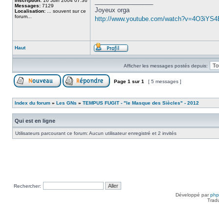
Inscription:
16 Juin 2004 07:36
_________________
Messages:
7129
Joyeux orga
Localisation:
... souvent sur ce
forum...
http://www.youtube.com/watch?v=4O3iYS
Haut
Afficher les messages postés depuis:
Page
1
sur
1
[ 5 messages ]
Index du forum
»
Les GNs
»
TEMPUS FUGIT - "le Masque des Siècles" - 2012
Qui est en ligne
Utilisateurs parcourant ce forum: Aucun utilisateur enregistré et 2 invités
Rechercher:
Développé par
ph
Trad