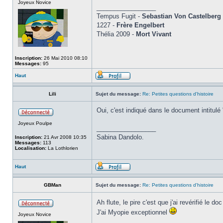
Joyeux Novice
_________________
Tempus Fugit -
Sebastian Von Castelberg
1227 -
Frère Engelbert
Thélia 2009 -
Mort Vivant
Inscription:
26 Mai 2010 08:10
Messages:
95
Haut
Lili
Sujet du message:
Re: Petites questions d'histoire
Oui, c'est indiqué dans le document intitulé
Joyeux Poulpe
_________________
Sabina Dandolo.
Inscription:
21 Avr 2008 10:35
Messages:
113
Localisation:
La Lothlorien
Haut
GBMan
Sujet du message:
Re: Petites questions d'histoire
Ah flute, le pire c'est que j'ai revérifié le 
J'ai Myopie exceptionnel
Joyeux Novice