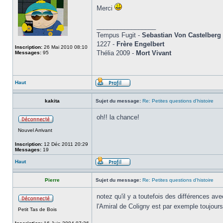
Merci
_________________
Tempus Fugit -
Sebastian Von Castelberg
1227 -
Frère Engelbert
Inscription:
26 Mai 2010 08:10
Thélia 2009 -
Mort Vivant
Messages:
95
Haut
kakita
Sujet du message:
Re: Petites questions d'histoire
oh!! la chance!
Nouvel Arrivant
Inscription:
12 Déc 2011 20:29
Messages:
19
Haut
Pierre
Sujet du message:
Re: Petites questions d'histoire
notez qu'il y a toutefois des différences avec
l'Amiral de Coligny est par exemple toujour
Petit Tas de Bois