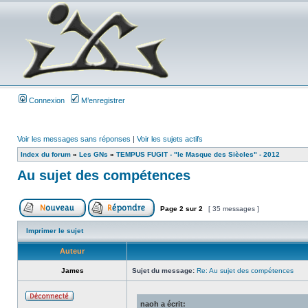
Connexion
M’enregistrer
Voir les messages sans réponses
|
Voir les sujets actifs
Index du forum
»
Les GNs
»
TEMPUS FUGIT - "le Masque des Siècles" - 2012
Au sujet des compétences
Page
2
sur
2
[ 35 messages ]
Imprimer le sujet
Auteur
James
Sujet du message:
Re: Au sujet des compétences
naoh a écrit: