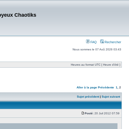
oyeux Chaotiks
FAQ
Rechercher
Nous sommes le 07 Aoû 2026 03:43
Heures au format UTC [ Heure d’été ]
Aller à la page
Précédente
1
,
2
Sujet précédent
|
Sujet suivant
Posté:
20 Juil 2012 07:59