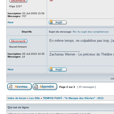
Orga 1227
Inscription:
03 Juil 2009 15:56
Messages:
707
Haut
Shan'Ak
Sujet du message:
Re: Au sujet des compétences
En même temps, ne culpabilise pas trop, j'av
Nouvel Arrivant
_________________
Inscription:
05 Juil 2010 10:35
Zacharias Werner - Le
précieux
du Théâtre 
Messages:
14
Haut
Af
Page
2
sur
2
[ 35 messages ]
Index du forum
»
Les GNs
»
TEMPUS FUGIT - "le Masque des Siècles" - 2012
Qui est en ligne
Utilisateurs parcourant ce forum: Aucun utilisateur enregistré et 1 invité