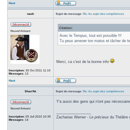
Haut
naoh
Sujet du message:
Re: Au sujet des compétences
Citation:
Nouvel Arrivant
Avec le Tempus, tout est possible !!!
Tu peux amener ton matos et tâcher de te 
Merci, ca c'est de la bonne info
Inscription:
30 Oct 2011 11:10
Messages:
13
Haut
Shan'Ak
Sujet du message:
Re: Au sujet des compétences
Y'a aussi des gens qui n'ont pas nécessairem
Nouvel Arrivant
_________________
Inscription:
05 Juil 2010 10:35
Zacharias Werner - Le
précieux
du Théâtre 
Messages:
14