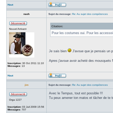
Haut
naoh
Sujet du message:
Re: Au sujet des compétences
Citation:
Nouvel Arrivant
Pour les costumes oui. Pour les accesso
Je sais bien
J'avoue que je pensais un pe
Apres j'avoue avoir acheté des mousquets Ne
Inscription:
30 Oct 2011 11:10
Messages:
13
Haut
jim
Sujet du message:
Re: Au sujet des compétences
Avec le Tempus, tout est possible !!!
Tu peux amener ton matos et tâcher de te tr
Orga 1227
Inscription:
03 Juil 2009 15:56
Messages:
707