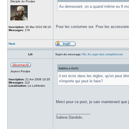
Disciple du Poulpe
Au demeurant, on a quand même eu 8 mois d
Pour les costumes oui. Pour les accessoir
Inscription:
30 Mar 2010 09:10
Messages:
176
Haut
Lili
Sujet du message:
Re: Au sujet des compétences
kakita a écrit:
Joyeux Poulpe
il est écris dans les règles, qu'on peut é
Inscription:
21 Avr 2008 10:35
n'importe qui peut le faire?
Messages:
113
Localisation:
La Lothlorien
Merci pour ce post, je sais maintenant que 
_________________
Sabina Dandolo.