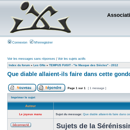
Associat
Connexion
M’enregistrer
Voir les messages sans réponses
|
Voir les sujets actifs
Index du forum
»
Les GNs
»
TEMPUS FUGIT - "le Masque des Siècles" - 2012
Que diable allaient-ils faire dans cette gond
Page
1
sur
1
[ 1 message ]
Imprimer le sujet
Auteur
Le joyeux manu
Sujet du message:
Que diable allaient-ils faire dans c
Sujets de la Sérénissi