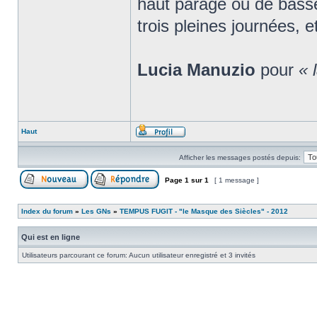
haut parage ou de basse 
trois pleines journées, e
Lucia Manuzio
pour
« 
Haut
Afficher les messages postés depuis:
Page
1
sur
1
[ 1 message ]
Index du forum
»
Les GNs
»
TEMPUS FUGIT - "le Masque des Siècles" - 2012
Qui est en ligne
Utilisateurs parcourant ce forum: Aucun utilisateur enregistré et 3 invités