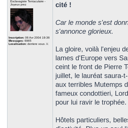
Esclavagiste Tentaculaire -
cité !
Joyeux prez
Car le monde s'est donn
s'annonce glorieux.
Inscription:
06 Avr 2004 19:36
Messages:
6965
Localisation:
derriere vous .\/.
La gloire, voilà l'enjeu d
lames d'Europe vers San 
ceint le front de Pierre 
juillet, le lauréat saura-
aux terribles Mutemps d
fameux condottieri, Lord
pour lui ravir le trophée.
Hôtels particuliers, bel