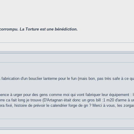
corrompu. La Torture est une bénédiction.
la fabrication d'un bouclier lanterne pour le fun (mais bon, pas très safe à ce
ence à urger pour des gens comme moi qui vont fabriquer leur équipement : 
rre ca fait long je trouve (D'Artagnan était donc un gros bill :1 m20 d'arme à u
a fixé, histoire de prévoir le calendrier forge de gn ? Merci à vous, les zorga