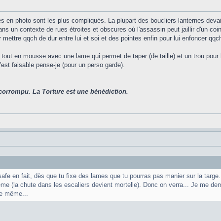
lés en photo sont les plus compliqués. La plupart des boucliers-lanternes devai
un contexte de rues étroites et obscures où l'assassin peut jaillir d'un coin s
mettre qqch de dur entre lui et soi et des pointes enfin pour lui enfoncer qqc
tout en mousse avec une lame qui permet de taper (de taille) et un trou pour 
'est faisable pense-je (pour un perso garde).
corrompu. La Torture est une bénédiction.
s safe en fait, dès que tu fixe des lames que tu pourras pas manier sur la ta
ême (la chute dans les escaliers devient mortelle). Donc on verra... Je me dema
de même...