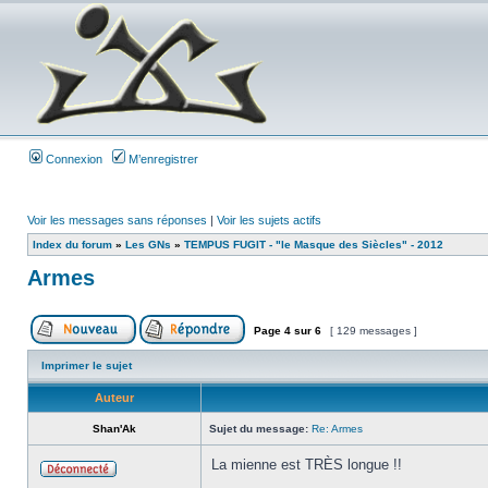
Connexion
M’enregistrer
Voir les messages sans réponses
|
Voir les sujets actifs
Index du forum
»
Les GNs
»
TEMPUS FUGIT - "le Masque des Siècles" - 2012
Armes
Page
4
sur
6
[ 129 messages ]
Imprimer le sujet
Auteur
Shan'Ak
Sujet du message:
Re: Armes
La mienne est TRÈS longue !!