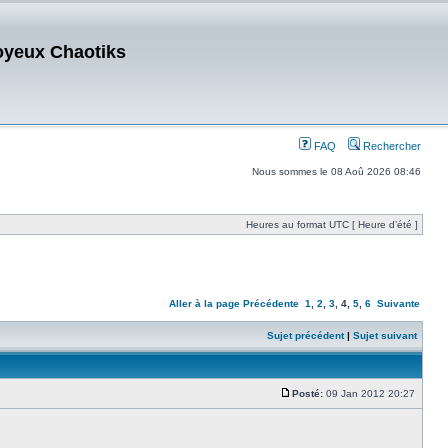
oyeux Chaotiks
FAQ
Rechercher
Nous sommes le 08 Aoû 2026 08:46
Heures au format UTC [ Heure d’été ]
Aller à la page
Précédente
1
,
2
,
3
,
4
,
5
,
6
Suivante
Sujet précédent
|
Sujet suivant
Posté:
09 Jan 2012 20:27