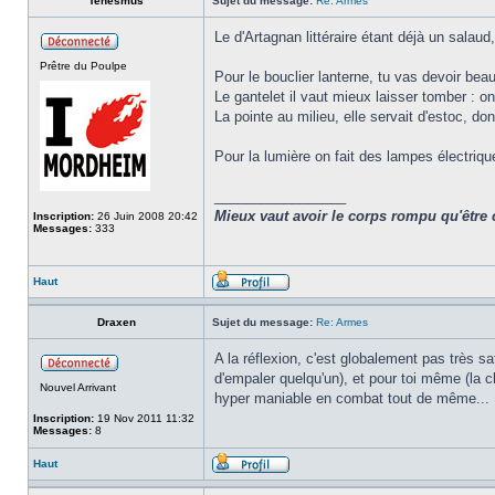
Tenesmus
Sujet du message:
Re: Armes
Le d'Artagnan littéraire étant déjà un salaud,
Prêtre du Poulpe
Pour le bouclier lanterne, tu vas devoir bea
Le gantelet il vaut mieux laisser tomber : 
La pointe au milieu, elle servait d'estoc, don
Pour la lumière on fait des lampes électriqu
_________________
Mieux vaut avoir le corps rompu qu'être 
Inscription:
26 Juin 2008 20:42
Messages:
333
Haut
Draxen
Sujet du message:
Re: Armes
A la réflexion, c'est globalement pas très 
d'empaler quelqu'un), et pour toi même (la c
Nouvel Arrivant
hyper maniable en combat tout de même...
Inscription:
19 Nov 2011 11:32
Messages:
8
Haut