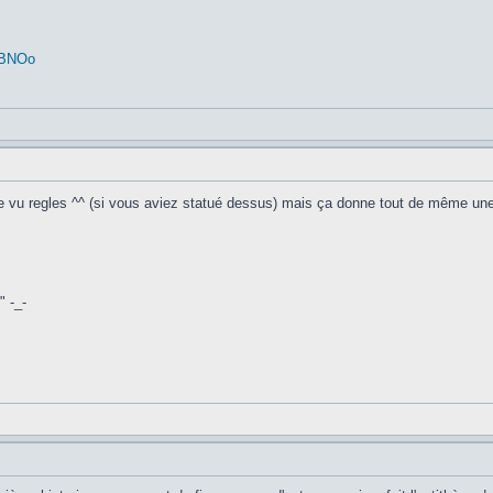
4BNOo
de vu regles ^^ (si vous aviez statué dessus) mais ça donne tout de même un
 -_-