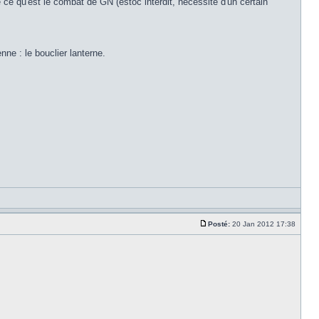
de ce qu'est le combat de GN (estoc interdit, nécessite d'un certain
nne : le bouclier lanterne.
Posté:
20 Jan 2012 17:38