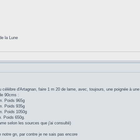
de la Lune
 célèbre d'Artagnan, faire 1 m 20 de lame, avec, toujours, une poignée à une 
de 90cms :
m. Poids 965g
m. Poids 935g
m. Poids 1050g
. Poids 650g.
me selon les sources que j'ai consulté)
e notre gn, par contre je ne sais pas encore