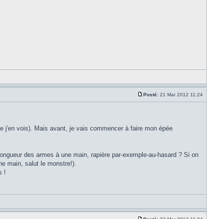
Posté:
21 Mar 2012 11:24
 que j'en vois). Mais avant, je vais commencer à faire mon épée
longueur des armes à une main, rapière par-exemple-au-hasard ? Si on
ne main, salut le monstre!).
s !