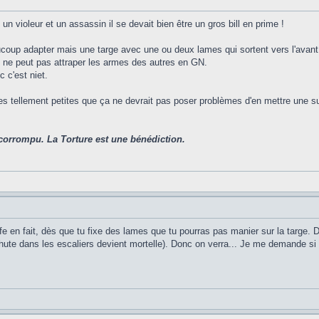
 un violeur et un assassin il se devait bien être un gros bill en prime !
ucoup adapter mais une targe avec une ou deux lames qui sortent vers l'avant,
on ne peut pas attraper les armes des autres en GN.
c c'est niet.
es tellement petites que ça ne devrait pas poser problèmes d'en mettre une sur
corrompu. La Torture est une bénédiction.
safe en fait, dès que tu fixe des lames que tu pourras pas manier sur la targ
hute dans les escaliers devient mortelle). Donc on verra... Je me demande si c