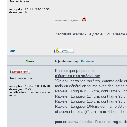
Nouvel Arrivant
Inscription:
05 Juil 2010 10:35
Messages:
14
Pffffffffff même pas, en fait....
_________________
Zacharias Werner - Le
précieux
du Théâtre 
Haut
Pierre
Sujet du message:
Re: Armes
Pour ce que j'ai pu en lire
n'étant en rien spécialiste
Petit Tas de Bois
"On a vu certaines rapières, comme celle du
mais en général on tourne avec des lames 
Inscription:
16 Juin 2004 07:36
Messages:
7129
Rapière : Longueur 115 cm, dont lame 93 c
Localisation:
... souvent sur ce
forum...
Rapière : Longueur 114 cm, dont lame 93 c
Rapière : Longueur 115 cm, dont lame 93 c
Rapière : Longueur 104cm, dont lame 89 cm
et souvent moins (74 cm ; voire 69 cm de la
pour ce qui va être décidé pour les règles d