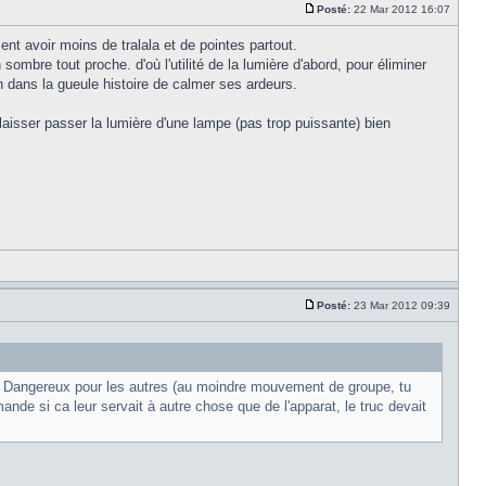
Posté:
22 Mar 2012 16:07
ent avoir moins de tralala et de pointes partout.
ombre tout proche. d'où l'utilité de la lumière d'abord, pour éliminer
h dans la gueule histoire de calmer ses ardeurs.
laisser passer la lumière d'une lampe (pas trop puissante) bien
Posté:
23 Mar 2012 09:39
rge. Dangereux pour les autres (au moindre mouvement de groupe, tu
nde si ca leur servait à autre chose que de l'apparat, le truc devait