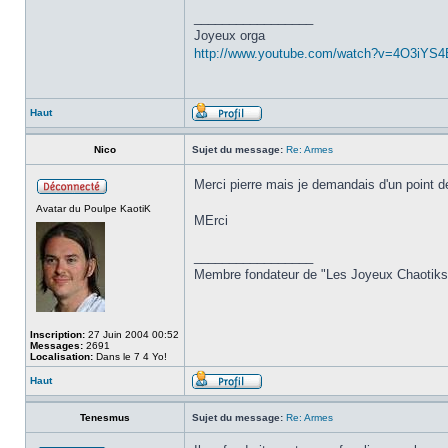
_________________
Joyeux orga
http://www.youtube.com/watch?v=4O3iYS
Haut
Nico
Sujet du message:
Re: Armes
Merci pierre mais je demandais d'un point 
Avatar du Poulpe KaotiK
MErci
_________________
Membre fondateur de "Les Joyeux Chaotiks"
Inscription:
27 Juin 2004 00:52
Messages:
2691
Localisation:
Dans le 7 4 Yo!
Haut
Tenesmus
Sujet du message:
Re: Armes