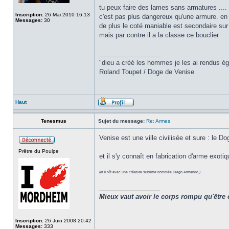
tu peux faire des lames sans armatures ....
Inscription:
26 Mai 2010 16:13
c'est pas plus dangereux qu'une armure. en
Messages:
30
de plus le coté maniable est secondaire sur
mais par contre il a la classe ce bouclier
_________________
"dieu a créé les hommes je les ai rendus é
Roland Toupet / Doge de Venise
Haut
Tenesmus
Sujet du message:
Re: Armes
Venise est une ville civilisée et sure : le D
Prêtre du Poulpe
et il s'y connaît en fabrication d'arme exotiq
(et il vît avec une créature sublime nommée Diego Armando.)
_________________
Mieux vaut avoir le corps rompu qu'être 
Inscription:
26 Juin 2008 20:42
Messages:
333