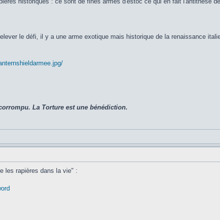
rapières historiques : ce sont de fines armes d'estoc ce qui en fait l'antithèse 
elever le défi, il y a une arme exotique mais historique de la renaissance italie
anternshieldarmee.jpg/
corrompu. La Torture est une bénédiction.
e les rapières dans la vie" :
word