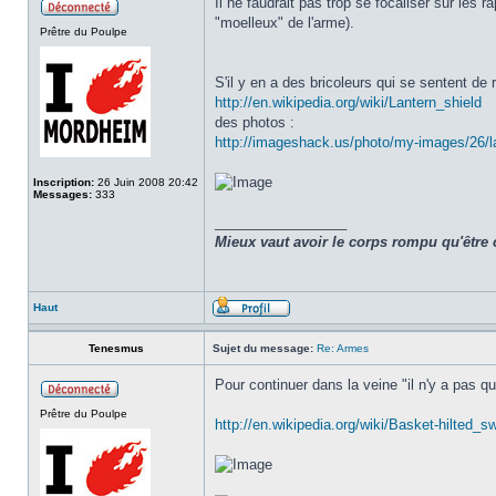
Il ne faudrait pas trop se focaliser sur les 
"moelleux" de l'arme).
Prêtre du Poulpe
S'il y en a des bricoleurs qui se sentent de r
http://en.wikipedia.org/wiki/Lantern_shield
des photos :
http://imageshack.us/photo/my-images/26/l
Inscription:
26 Juin 2008 20:42
Messages:
333
_________________
Mieux vaut avoir le corps rompu qu'être 
Haut
Tenesmus
Sujet du message:
Re: Armes
Pour continuer dans la veine "il n'y a pas qu
Prêtre du Poulpe
http://en.wikipedia.org/wiki/Basket-hilted_s