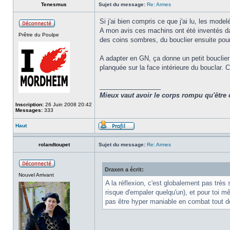
Tenesmus
Sujet du message:
Re: Armes
Si j'ai bien compris ce que j'ai lu, les mode
A mon avis ces machins ont été inventés dans 
Prêtre du Poulpe
des coins sombres, du bouclier ensuite pour 
A adapter en GN, ça donne un petit bouclier 
planquée sur la face intérieure du bouclar. C
_________________
Mieux vaut avoir le corps rompu qu'être 
Inscription:
26 Juin 2008 20:42
Messages:
333
Haut
rolandtoupet
Sujet du message:
Re: Armes
Draxen a écrit:
Nouvel Arrivant
A la réflexion, c'est globalement pas trè
risque d'empaler quelqu'un), et pour toi m
pas être hyper maniable en combat tout 