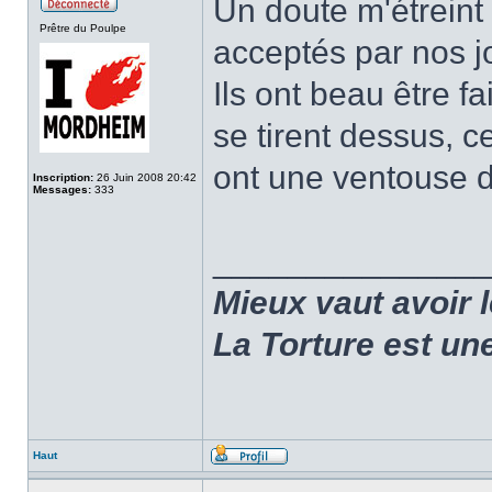
Un doute m'étreint 
Prêtre du Poulpe
acceptés par nos j
Ils ont beau être f
se tirent dessus, c
ont une ventouse 
Inscription:
26 Juin 2008 20:42
Messages:
333
______________
Mieux vaut avoir 
La Torture est un
Haut