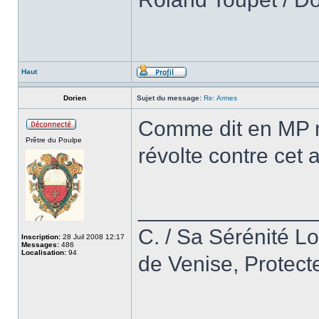
Haut
Dorien
Sujet du message:
Re: Armes
Comme dit en MP 
Prêtre du Poulpe
révolte contre cet 
______________
C. / Sa Sérénité L
Inscription:
28 Juil 2008 12:17
Messages:
486
Localisation:
94
de Venise, Protect