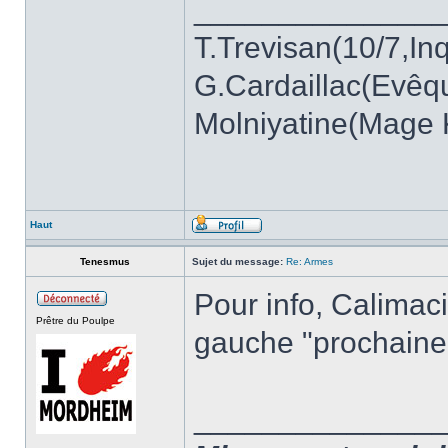
______________
T.Trevisan(10/7,Inq
G.Cardaillac(Evêq
Molniyatine(Mage K
Haut
Tenesmus
Sujet du message:
Re: Armes
Pour info, Calimac
Prêtre du Poulpe
gauche "prochaine
______________