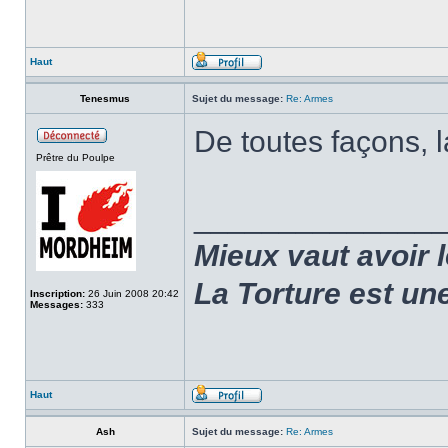
Haut
Tenesmus
Sujet du message:
Re: Armes
De toutes façons, l
Prêtre du Poulpe
______________
Mieux vaut avoir 
La Torture est un
Inscription:
26 Juin 2008 20:42
Messages:
333
Haut
Ash
Sujet du message:
Re: Armes