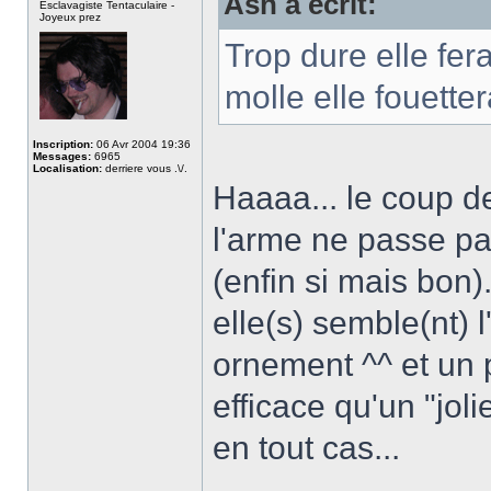
Ash a écrit:
Esclavagiste Tentaculaire -
Joyeux prez
Trop dure elle fer
molle elle fouetter
Inscription:
06 Avr 2004 19:36
Messages:
6965
Localisation:
derriere vous .\/.
Haaaa... le coup de
l'arme ne passe pa
(enfin si mais bon
elle(s) semble(nt) l'
ornement ^^ et un 
efficace qu'un "jol
en tout cas...