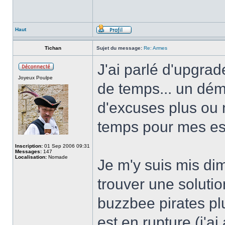
Haut
Tichan
Sujet du message:
Re: Armes
J'ai parlé d'upgrade
Joyeux Poulpe
de temps... un dé
d'excuses plus ou 
temps pour mes es
Inscription:
01 Sep 2006 09:31
Messages:
147
Localisation:
Nomade
Je m'y suis mis di
trouver une solutio
buzzbee pirates plu
est en rupture (j'a