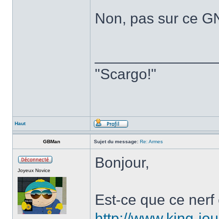
Non, pas sur ce G
______________
"Scargo!"
Haut
GBMan
Sujet du message:
Re: Armes
Bonjour,
Joyeux Novice
Est-ce que ce nerf 
http://www.king-jou