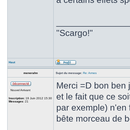
______________
"Scargo!"
Haut
menerahn
Sujet du message:
Re: Armes
Merci =D bon ben j
Nouvel Arrivant
et le fait que ce so
Inscription:
19 Juin 2012 15:30
Messages:
21
par exemple) n'en 
bête morceau de b