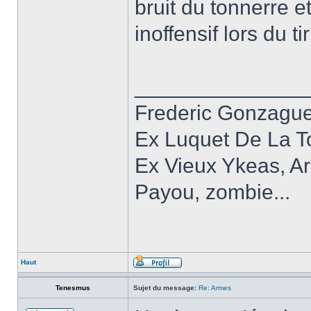
bruit du tonnerre 
inoffensif lors du tir
______________
Frederic Gonzagu
Ex Luquet De La T
Ex Vieux Ykeas, A
Payou, zombie...
Haut
Tenesmus
Sujet du message:
Re: Armes