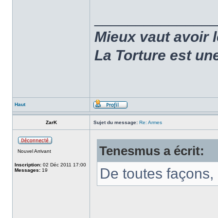
______________
Mieux vaut avoir 
La Torture est un
Haut
ZarK
Sujet du message:
Re: Armes
Tenesmus a écrit:
Nouvel Arrivant
Inscription:
02 Déc 2011 17:00
De toutes façons, l
Messages:
19