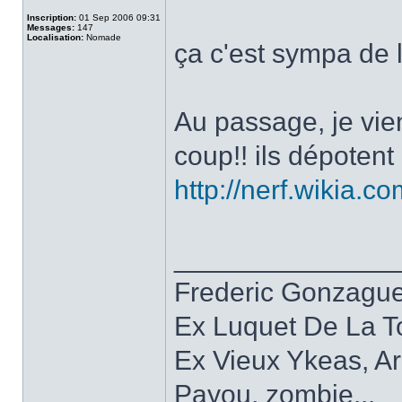
Inscription:
01 Sep 2006 09:31
Messages:
147
Localisation:
Nomade
ça c'est sympa de l
Au passage, je vie
coup!! ils dépotent 
http://nerf.wikia.c
______________
Frederic Gonzagu
Ex Luquet De La T
Ex Vieux Ykeas, A
Payou, zombie...