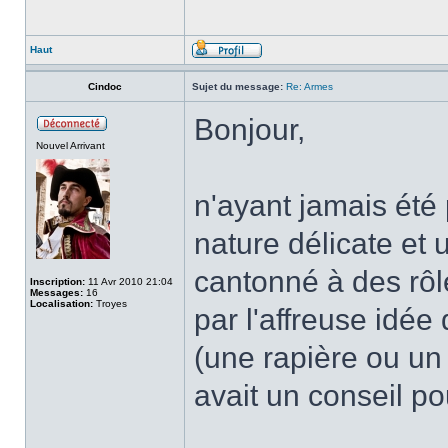
Haut
Cindoc
Sujet du message:
Re: Armes
Bonjour,
Nouvel Arrivant
n'ayant jamais été
nature délicate et 
cantonné à des rôle
Inscription:
11 Avr 2010 21:04
Messages:
16
Localisation:
Troyes
par l'affreuse idé
(une rapière ou u
avait un conseil pou