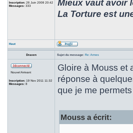
Mieux vaut avoir 
Inscription:
26 Juin 2008 20:42
Messages:
333
La Torture est un
Haut
Draxen
Sujet du message:
Re: Armes
Gloire à Mouss et 
Nouvel Arrivant
réponse à quelque
Inscription:
19 Nov 2011 11:32
Messages:
8
que je me permets 
Mouss a écrit: