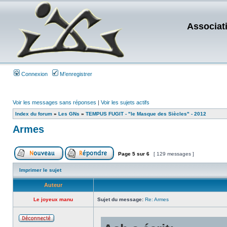
Associat
Connexion
M’enregistrer
Voir les messages sans réponses
|
Voir les sujets actifs
Index du forum
»
Les GNs
»
TEMPUS FUGIT - "le Masque des Siècles" - 2012
Armes
Page
5
sur
6
[ 129 messages ]
Imprimer le sujet
Auteur
Le joyeux manu
Sujet du message:
Re: Armes