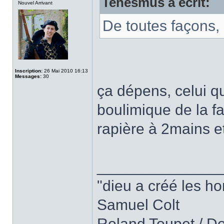
Tenesmus a écrit:
Nouvel Arrivant
De toutes façons, l
Inscription:
26 Mai 2010 16:13
Messages:
30
ça dépens, celui q
boulimique de la fa
rapière à 2mains et
______________
"dieu a créé les h
Samuel Colt
Roland Toupet / D