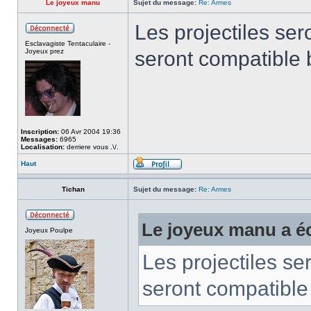
Le joyeux manu
Sujet du message:
Re: Armes
Les projectiles sero
Esclavagiste Tentaculaire -
Joyeux prez
seront compatible 
Inscription:
06 Avr 2004 19:36
Messages:
6965
Localisation:
derriere vous .\/.
Haut
Tichan
Sujet du message:
Re: Armes
Le joyeux manu a éc
Joyeux Poulpe
Les projectiles ser
seront compatible