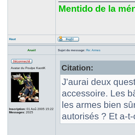
Mentido de la ména
Haut
Anaël
Sujet du message:
Re: Armes
Citation:
Avatar du Poulpe KaotiK
J'aurai deux ques
accessoire. Les 
les armes bien sûr
Inscription:
01 Aoû 2005 15:22
Messages:
2025
autorisés ? Et a-t-