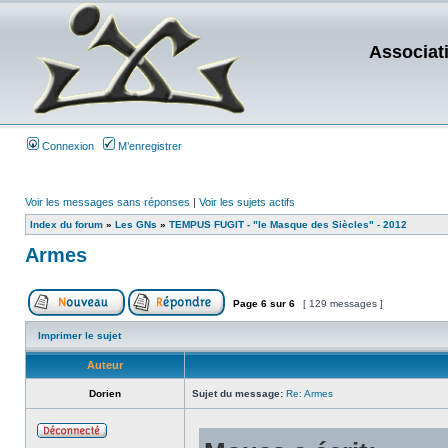
Associat
Connexion
M’enregistrer
Voir les messages sans réponses
|
Voir les sujets actifs
Index du forum
»
Les GNs
»
TEMPUS FUGIT - "le Masque des Siècles" - 2012
Armes
Page
6
sur
6
[ 129 messages ]
Imprimer le sujet
Auteur
Dorien
Sujet du message:
Re: Armes