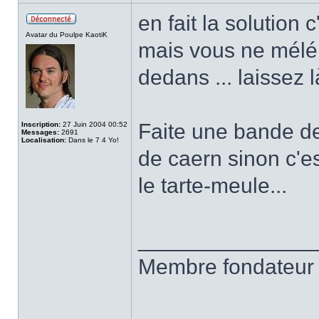
en fait la solution
Avatar du Poulpe KaotiK
mais vous ne mélé 
dedans ... laissez l
Faite une bande de
Inscription:
27 Juin 2004 00:52
Messages:
2691
Localisation:
Dans le 7 4 Yo!
de caern sinon c'es
le tarte-meule...
______________
Membre fondateur 