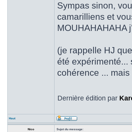
Sympas sinon, vou
camarilliens et vo
MOUHAHAHAHA j'ad
(je rappelle HJ qu
été expérimenté...
cohérence ... mais
Dernière édition par
Kar
Haut
Nico
Sujet du message: