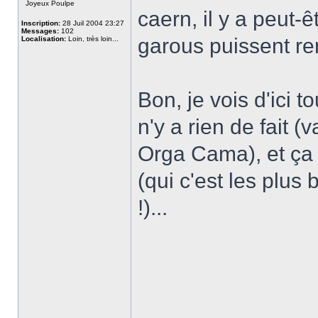
Joyeux Poulpe
caern, il y a peut
Inscription:
28 Juil 2004 23:27
Messages:
102
garous puissent ren
Localisation:
Loin, très loin...
Bon, je vois d'ici t
n'y a rien de fait (v
Orga Cama), et ça 
(qui c'est les plus
!)...