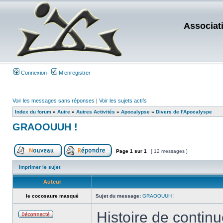
Associat
Connexion
M’enregistrer
Voir les messages sans réponses
|
Voir les sujets actifs
Index du forum
»
Autre
»
Autres Activités
»
Apocalypse
»
Divers de l'Apocalyspe
GRAOOUUH !
Page
1
sur
1
[ 12 messages ]
Imprimer le sujet
Auteur
le cocosaure masqué
Sujet du message:
GRAOOUUH !
Histoire de contin