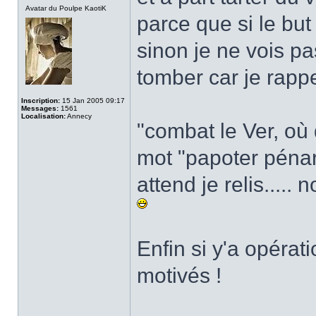
Avatar du Poulpe KaotiK
parce que si le but
sinon je ne vois pa
tomber car je rappe
Inscription:
15 Jan 2005 09:17
Messages:
1561
Localisation:
Annecy
"combat le Ver, où q
mot "papoter pénar
attend je relis.....
Enfin si y'a opérat
motivés !