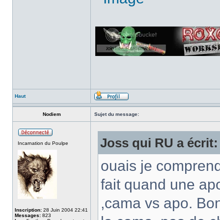
Haut
Nodiem
Sujet du message:
Joss qui RU a écrit:
Incarnation du Poulpe
ouais je comprend
fait quand une ap
,cama vs apo. Bon
Inscription:
28 Juin 2004 22:41
Messages:
823