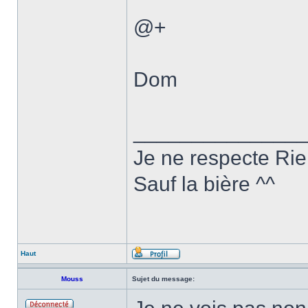
@+
Dom
______________
Je ne respecte Rien
Sauf la bière ^^
Haut
Mouss
Sujet du message: