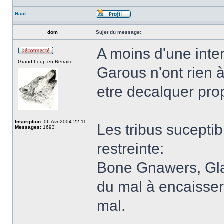
Haut
dom
Sujet du message:
A moins d'une inter
Grand Loup en Retraite
Garous n'ont rien 
etre decalquer pro
Inscription:
06 Avr 2004 22:11
Les tribus suceptibl
Messages:
1693
restreinte:
Bone Gnawers, Gla
du mal à encaisser 
mal.