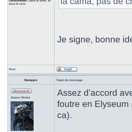
la cama, pas de c
Localisation:
Dans la verte, et
sous le vent.
Je signe, bonne idé
Haut
Dampyre
Sujet du message:
Assez d'accord ave
Joyeux Novice
foutre en Elyseum (
ca).