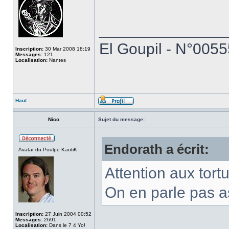
______________
El Goupil - N°0055
Inscription:
30 Mar 2008 18:19
Messages:
121
Localisation:
Nantes
Haut
Nico
Sujet du message:
Endorath a écrit:
Avatar du Poulpe KaotiK
Attention aux tortu
On en parle pas a
Inscription:
27 Juin 2004 00:52
Messages:
2691
Localisation:
Dans le 7 4 Yo!