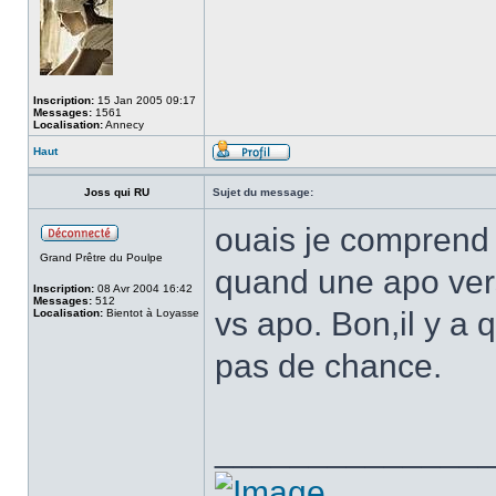
Inscription:
15 Jan 2005 09:17
Messages:
1561
Localisation:
Annecy
Haut
Joss qui RU
Sujet du message:
ouais je comprend r
Grand Prêtre du Poulpe
quand une apo ver
Inscription:
08 Avr 2004 16:42
Messages:
512
vs apo. Bon,il y a
Localisation:
Bientot à Loyasse
pas de chance.
______________