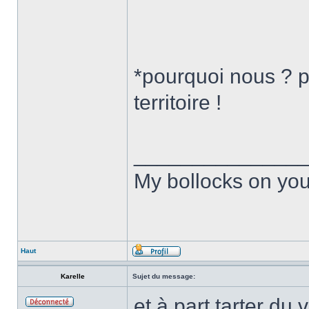
*pourquoi nous ? pa
territoire !
______________
My bollocks on you
Haut
Karelle
Sujet du message:
et à part tarter du 