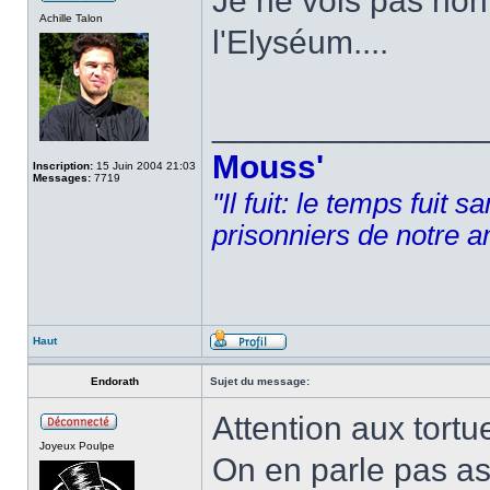
Je ne vois pas non
Achille Talon
l'Elyséum....
______________
Mouss'
Inscription:
15 Juin 2004 21:03
Messages:
7719
"Il fuit: le temps fuit 
prisonniers de notre a
Haut
Endorath
Sujet du message:
Attention aux tortue
Joyeux Poulpe
On en parle pas as