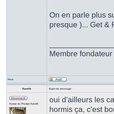
On en parle plus su
presque )... Get & 
______________
Membre fondateur 
Haut
Karelle
Sujet du message:
oui d'ailleurs les c
Avatar du Poulpe KaotiK
hormis ça, c'est b