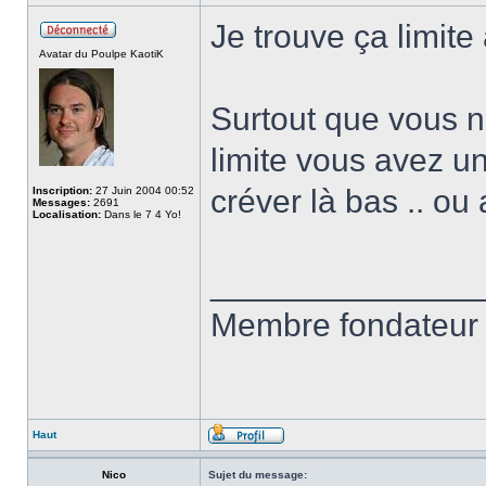
Je trouve ça limite a
Avatar du Poulpe KaotiK
Surtout que vous n
limite vous avez u
créver là bas .. ou
Inscription:
27 Juin 2004 00:52
Messages:
2691
Localisation:
Dans le 7 4 Yo!
______________
Membre fondateur 
Haut
Nico
Sujet du message: