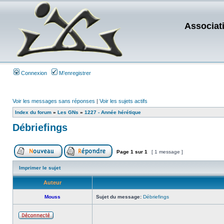
Associat
Connexion
M’enregistrer
Voir les messages sans réponses
|
Voir les sujets actifs
Index du forum
»
Les GNs
»
1227 - Année hérétique
Débriefings
Page
1
sur
1
[ 1 message ]
Imprimer le sujet
Auteur
Mouss
Sujet du message:
Débriefings