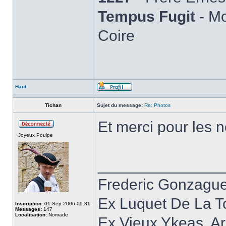
Tempus Fugit
- Mo
Coire
Haut
Tichan
Sujet du message:
Re: Photos
Et merci pour les n
Joyeux Poulpe
______________
Frederic Gonzagu
Ex Luquet De La T
Inscription:
01 Sep 2006 09:31
Messages:
147
Localisation:
Nomade
Ex Vieux Ykeas, A