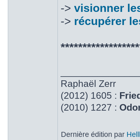
->
visionner le
->
récupérer l
******************
______________
Raphaël Zerr
(2012) 1605 :
Frie
(2010) 1227 :
Odon
Dernière édition par
Hell