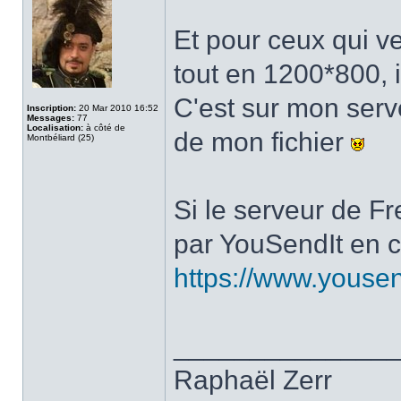
Et pour ceux qui ve
tout en 1200*800, il
C'est sur mon serve
Inscription:
20 Mar 2010 16:52
Messages:
77
Localisation:
à côté de
de mon fichier
Montbéliard (25)
Si le serveur de Fr
par YouSendIt en cl
https://www.yous
______________
Raphaël Zerr