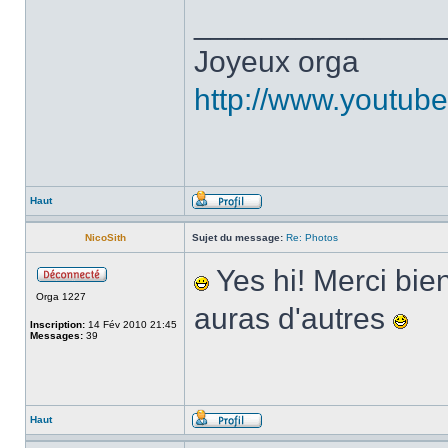
______________
Joyeux orga
http://www.youtu
Haut
NicoSith
Sujet du message:
Re: Photos
Yes hi! Merci bien
Orga 1227
auras d'autres
Inscription:
14 Fév 2010 21:45
Messages:
39
Haut