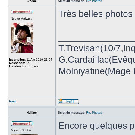
Cindoc
Sujet du message:
Re: Photos
Très belles photos 
Nouvel Arrivant
______________
T.Trevisan(10/7,Inq
G.Cardaillac(Evêq
Inscription:
11 Avr 2010 21:04
Messages:
16
Localisation:
Troyes
Molniyatine(Mage K
Haut
Hellbor
Sujet du message:
Re: Photos
Encore quelques ph
Joyeux Novice