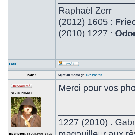
Raphaël Zerr
(2012) 1605 :
Frie
(2010) 1227 :
Odon
Haut
baher
Sujet du message:
Re: Photos
Merci pour vos pho
Nouvel Arrivant
______________
1227 (2010) : Gabr
magouilleur aux rê
Inscription:
28 Juil 2008 14:35