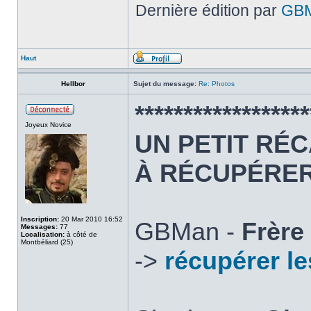
Dernière édition par
GB
Haut
Hellbor
Sujet du message:
Re: Photos
******************
Joyeux Novice
UN PETIT RÉC
À RÉCUPÉRE
Inscription:
20 Mar 2010 16:52
GBMan -
Frère
Messages:
77
Localisation:
à côté de
Montbéliard (25)
->
récupérer l