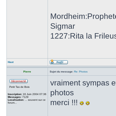
Mordheim:Prophet
Sigmar
1227:Rita la Frileu
Haut
Pierre
Sujet du message:
Re: Photos
vraiment sympas et
Petit Tas de Bois
photos
Inscription:
16 Juin 2004 07:36
Messages:
7129
merci !!!
Localisation:
... souvent sur ce
forum...