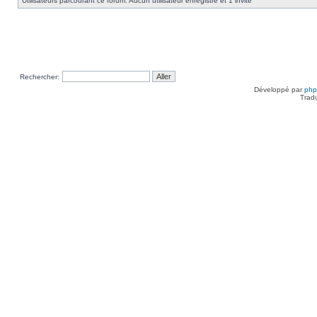
Utilisateurs parcourant ce forum: Aucun utilisateur enregistré et 1 invité
Rechercher:
Développé par
ph
Trad