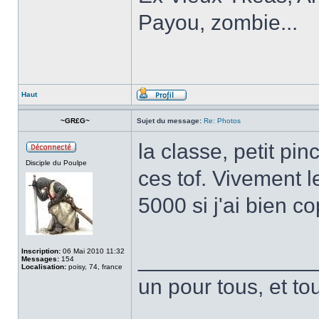
Payou, zombie...
Haut
~GR£G~
Sujet du message:
Re: Photos
la classe, petit pi
Disciple du Poulpe
ces tof. Vivement 
5000 si j'ai bien cop
Inscription:
06 Mai 2010 11:32
______________
Messages:
154
Localisation:
poisy, 74, france
un pour tous, et to