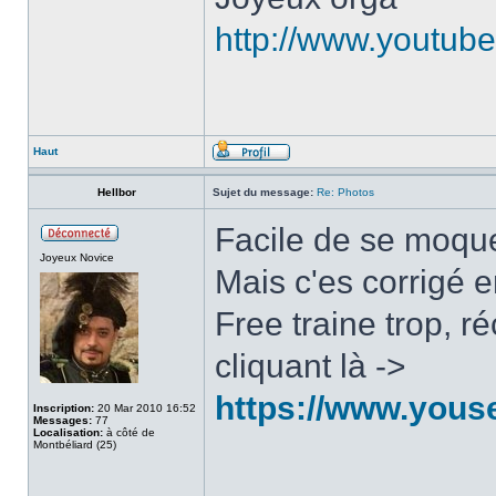
http://www.youtu
Haut
Hellbor
Sujet du message:
Re: Photos
Facile de se moque
Joyeux Novice
Mais c'es corrigé 
Free traine trop, 
cliquant là ->
https://www.you
Inscription:
20 Mar 2010 16:52
Messages:
77
Localisation:
à côté de
Montbéliard (25)
______________