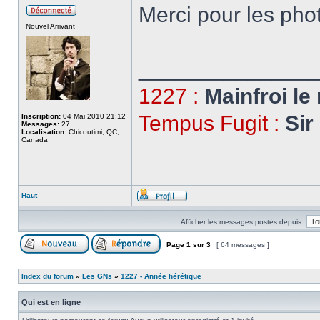
Merci pour les ph
Nouvel Arrivant
______________
1227 :
Mainfroi le
Tempus Fugit :
Sir
Inscription:
04 Mai 2010 21:12
Messages:
27
Localisation:
Chicoutimi, QC,
Canada
Haut
Afficher les messages postés depuis:
Page
1
sur
3
[ 64 messages ]
Index du forum
»
Les GNs
»
1227 - Année hérétique
Qui est en ligne