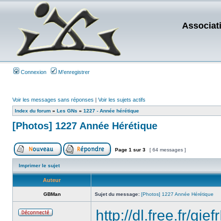
Associat
Connexion
M’enregistrer
Voir les messages sans réponses
|
Voir les sujets actifs
Index du forum
»
Les GNs
»
1227 - Année hérétique
[Photos] 1227 Année Hérétique
Page
1
sur
3
[ 64 messages ]
Imprimer le sujet
Auteur
GBMan
Sujet du message:
[Photos] 1227 Année Hérétique
http://dl.free.fr/gi