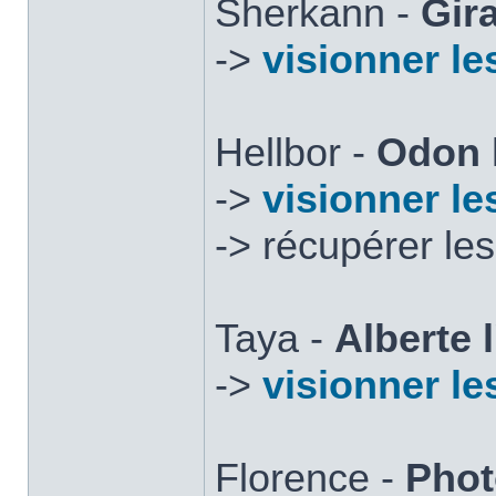
Sherkann -
Gir
->
visionner le
Hellbor -
Odon 
->
visionner le
-> récupérer le
Taya -
Alberte 
->
visionner le
Florence -
Phot