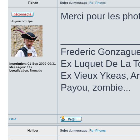
Tichan
Sujet du message:
Re: Photos
Merci pour les pho
Joyeux Poulpe
______________
Frederic Gonzagu
Ex Luquet De La T
Inscription:
01 Sep 2006 09:31
Messages:
147
Localisation:
Nomade
Ex Vieux Ykeas, A
Payou, zombie...
Haut
Hellbor
Sujet du message:
Re: Photos