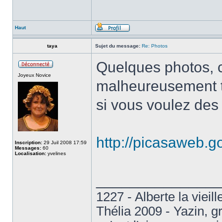
Haut
taya
Sujet du message:
Re: Photos
Quelques photos, c
Joyeux Novice
malheureusement to
si vous voulez des
http://picasaweb
Inscription:
29 Juil 2008 17:59
Messages:
60
Localisation:
yvelines
______________
1227 - Alberte la vieil
Thélia 2009 - Yazin, 