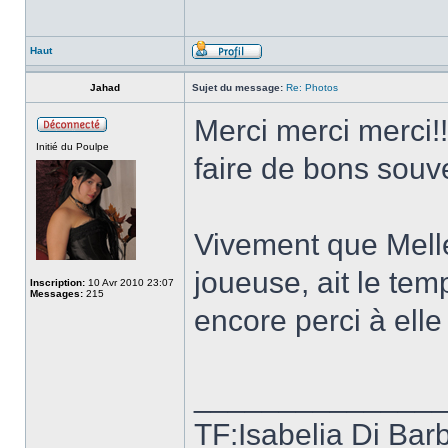
Haut
Jahad
Sujet du message:
Re: Photos
Merci merci merci!
Initié du Poulpe
faire de bons souve
Vivement que Melle
joueuse, ait le tem
Inscription:
10 Avr 2010 23:07
Messages:
215
encore perci à elle 
______________
TF:Isabelia Di Bar