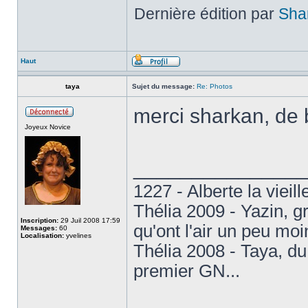
Dernière édition par
Sha
Haut
taya
Sujet du message:
Re: Photos
merci sharkan, de 
Joyeux Novice
______________
1227 - Alberte la vieil
Thélia 2009 - Yazin, 
Inscription:
29 Juil 2008 17:59
qu'ont l'air un peu mo
Messages:
60
Localisation:
yvelines
Thélia 2008 - Taya, d
premier GN...