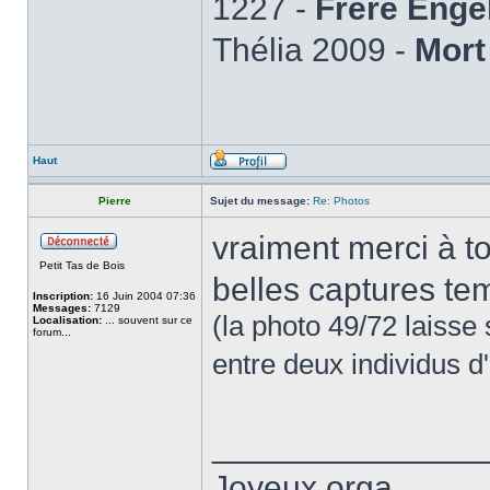
1227 -
Frère Enge
Thélia 2009 -
Mort
Haut
Pierre
Sujet du message:
Re: Photos
vraiment merci à t
Petit Tas de Bois
belles captures te
Inscription:
16 Juin 2004 07:36
Messages:
7129
(la photo 49/72 laiss
Localisation:
... souvent sur ce
forum...
entre deux individus d
______________
Joyeux orga