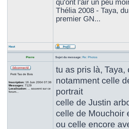
qu'ont l'air un peu mo
Thélia 2008 - Taya, d
premier GN...
Haut
Pierre
Sujet du message:
Re: Photos
tu as pris là, Taya
Petit Tas de Bois
notamment celle d
Inscription:
16 Juin 2004 07:36
Messages:
7129
portrait
Localisation:
... souvent sur ce
forum...
celle de Justin ar
celle de Mouchoir 
ou celle encore av