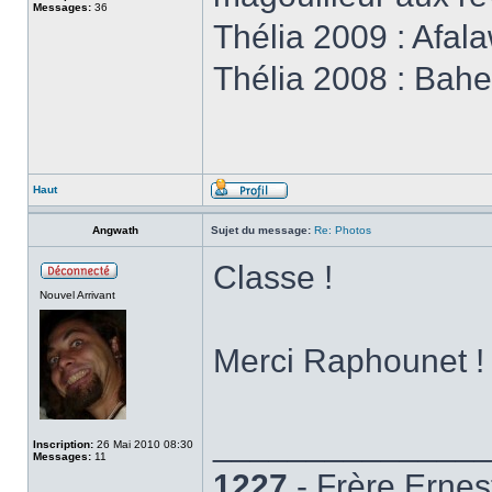
Messages:
36
Thélia 2009 : Afal
Thélia 2008 : Baher
Haut
Angwath
Sujet du message:
Re: Photos
Classe !
Nouvel Arrivant
Merci Raphounet 
______________
Inscription:
26 Mai 2010 08:30
Messages:
11
1227
- Frère Ernes