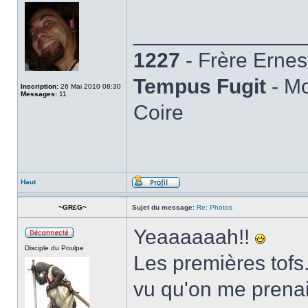
______________
1227
- Frère Ernes
Tempus Fugit
- Mo
Inscription:
26 Mai 2010 08:30
Messages:
11
Coire
Haut
~GR£G~
Sujet du message:
Re: Photos
Yeaaaaaah!!
Disciple du Poulpe
Les premières tofs
vu qu'on me prena