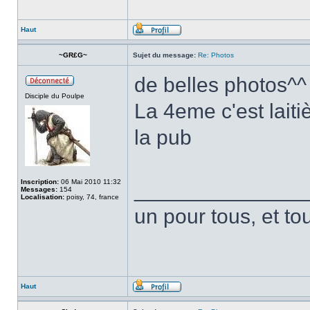
Haut
~GR£G~
Sujet du message:
Re: Photos
de belles photos^^
Disciple du Poulpe
La 4eme c'est lait
la pub
Inscription:
06 Mai 2010 11:32
______________
Messages:
154
Localisation:
poisy, 74, france
un pour tous, et to
Haut