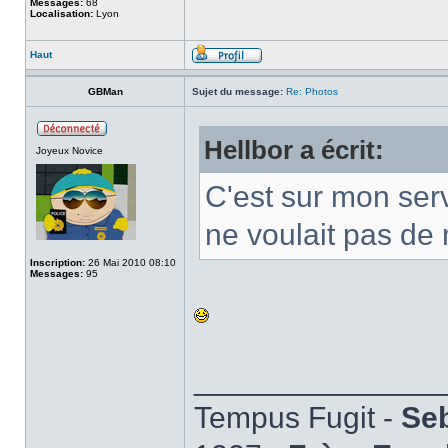
Messages:
68
Localisation:
Lyon
Haut
GBMan
Sujet du message:
Re: Photos
Hellbor a écrit:
Joyeux Novice
C'est sur mon serv
ne voulait pas de
Inscription:
26 Mai 2010 08:10
Messages:
95
______________
Tempus Fugit -
Seb