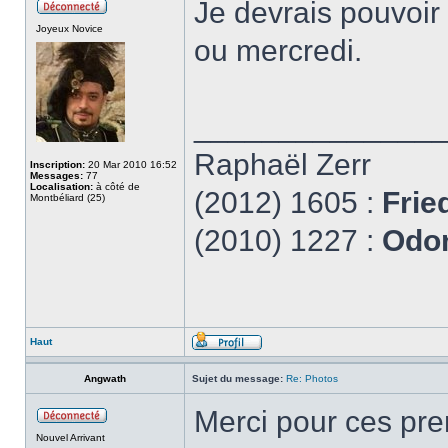
Je devrais pouvoir
Joyeux Novice
ou mercredi.
______________
Raphaël Zerr
Inscription:
20 Mar 2010 16:52
Messages:
77
Localisation:
à côté de
(2012) 1605 :
Frie
Montbéliard (25)
(2010) 1227 :
Odon
Haut
Angwath
Sujet du message:
Re: Photos
Merci pour ces prem
Nouvel Arrivant