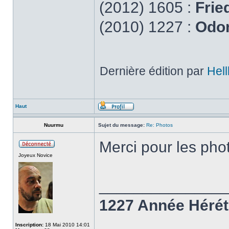
(2012) 1605 :
Frie
(2010) 1227 :
Odon
Dernière édition par
Hell
Haut
Nuurmu
Sujet du message:
Re: Photos
Merci pour les ph
Joyeux Novice
______________
1227 Année Hérét
Inscription:
18 Mai 2010 14:01