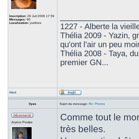
______________
Inscription:
29 Juil 2008 17:59
Messages:
60
Localisation:
yvelines
1227 - Alberte la vieil
Thélia 2009 - Yazin, 
qu'ont l'air un peu mo
Thélia 2008 - Taya, d
premier GN...
Haut
Ilyas
Sujet du message:
Re: Photos
Comme tout le mon
Joyeux Poulpe
très belles.