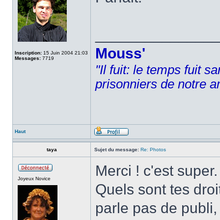
______________
Mouss'
Inscription:
15 Juin 2004 21:03
Messages:
7719
"Il fuit: le temps fuit 
prisonniers de notre a
Haut
taya
Sujet du message:
Re: Photos
Merci ! c'est super.
Joyeux Novice
Quels sont tes droi
parle pas de publi, 