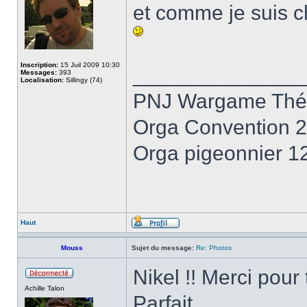
et comme je suis c
Inscription:
15 Juil 2009 10:30
______________
Messages:
393
Localisation:
Sillingy (74)
PNJ Wargame Thél
Orga Convention 2
Orga pigeonnier 1
Haut
Mouss
Sujet du message:
Re: Photos
Nikel !! Merci pour
Achille Talon
Parfait.