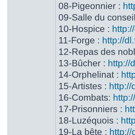
08-Pigeonnier :
htt
09-Salle du consei
10-Hospice :
http:
11-Forge :
http://d
12-Repas des nob
13-Bûcher :
http://
14-Orphelinat :
htt
15-Artistes :
http://
16-Combats:
http:
17-Prisonniers :
ht
18-Luzéquois :
htt
19-La bête :
http:/