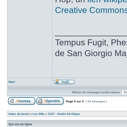
Creative Common
______________
Tempus Fugit, Phes
de San Giorgio Maj
Haut
Afficher les messages postés depuis:
Page
3
sur
3
[ 64 messages ]
Index du forum
»
Les GNs
»
1227 - Année hérétique
Qui est en ligne