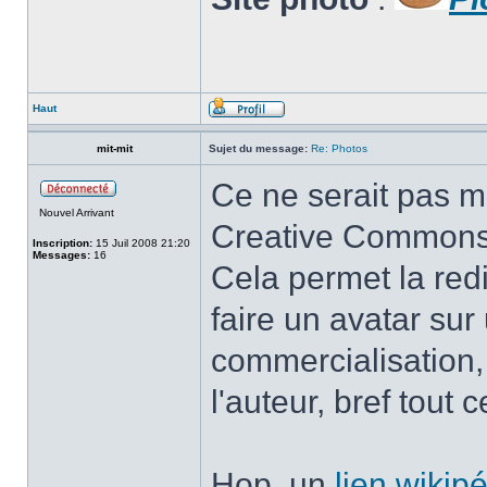
Haut
mit-mit
Sujet du message:
Re: Photos
Ce ne serait pas m
Nouvel Arrivant
Creative Commons (
Inscription:
15 Juil 2008 21:20
Messages:
16
Cela permet la redi
faire un avatar sur
commercialisation,
l'auteur, bref tout
Hop, un
lien wikip