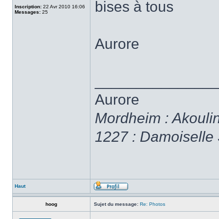
bises à tous
Inscription:
22 Avr 2010 16:06
Messages:
25
Aurore
______________
Aurore
Mordheim : Akoulina
1227 : Damoiselle S
Haut
hoog
Sujet du message:
Re: Photos