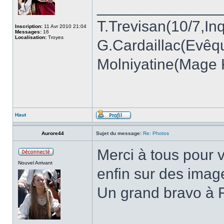
______________
T.Trevisan(10/7,Inq
Inscription:
11 Avr 2010 21:04
Messages:
16
Localisation:
Troyes
G.Cardaillac(Evêq
Molniyatine(Mage K
Haut
Aurore44
Sujet du message:
Re: Photos
Merci à tous pour vo
Nouvel Arrivant
enfin sur des imag
Un grand bravo à F