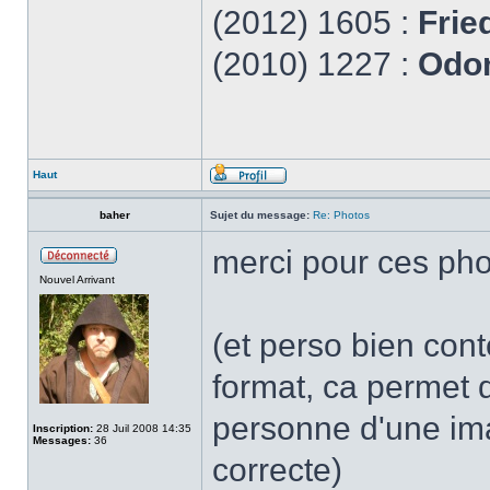
(2012) 1605 :
Frie
(2010) 1227 :
Odon
Haut
baher
Sujet du message:
Re: Photos
merci pour ces ph
Nouvel Arrivant
(et perso bien cont
format, ca permet 
personne d'une ima
Inscription:
28 Juil 2008 14:35
Messages:
36
correcte)