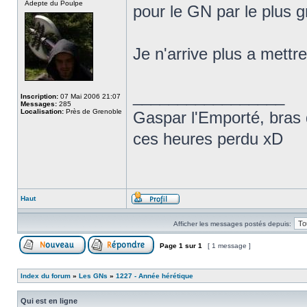
Adepte du Poulpe
pour le GN par le plus 
Je n'arrive plus a mettr
_________________
Inscription:
07 Mai 2006 21:07
Messages:
285
Localisation:
Près de Grenoble
Gaspar l'Emporté, bras d
ces heures perdu xD
Haut
Afficher les messages postés depuis:
Page
1
sur
1
[ 1 message ]
Index du forum
»
Les GNs
»
1227 - Année hérétique
Qui est en ligne