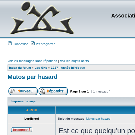
Associat
Connexion
M’enregistrer
Voir les messages sans réponses
|
Voir les sujets actifs
Index du forum
»
Les GNs
»
1227 - Année hérétique
Matos par hasard
Page
1
sur
1
[ 1 message ]
Imprimer le sujet
Auteur
Lordjerrel
Sujet du message:
Matos par hasard
Est ce que quelqu'un po