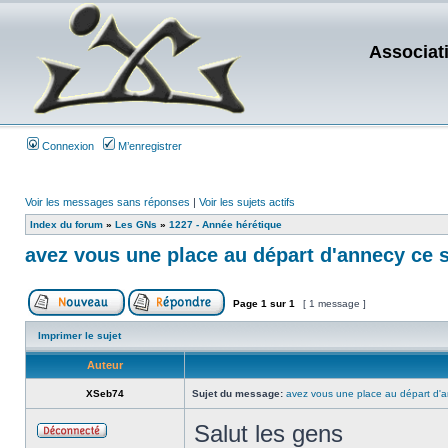
Associat
Connexion
M’enregistrer
Voir les messages sans réponses
|
Voir les sujets actifs
Index du forum
»
Les GNs
»
1227 - Année hérétique
avez vous une place au départ d'annecy ce so
Page
1
sur
1
[ 1 message ]
Imprimer le sujet
Auteur
XSeb74
Sujet du message:
avez vous une place au départ d'an
Salut les gens