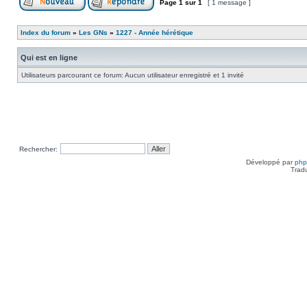
Page
1
sur
1
[ 1 message ]
Index du forum
»
Les GNs
»
1227 - Année hérétique
Qui est en ligne
Utilisateurs parcourant ce forum: Aucun utilisateur enregistré et 1 invité
Rechercher:
Développé par
ph
Trad