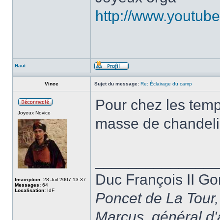
http://www.youtu
Haut
Vince
Sujet du message:
Re: Éclairage du camp
Pour chez les temp
Joyeux Novice
masse de chandeli
______________
Duc François II G
Inscription:
28 Juil 2007 13:37
Messages:
64
Localisation:
IdF
Poncet de La Tour,
Marcus, général d'