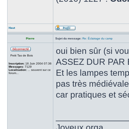
Haut
Pierre
Sujet du message:
Re: Éclairage du camp
oui bien sûr (si v
Petit Tas de Bois
ASSEZ DUR PAR 
Inscription:
16 Juin 2004 07:36
Messages:
7129
Et les lampes tem
Localisation:
... souvent sur ce
forum...
pas très médiévale
car pratiques et sé
______________
Joyeux orga