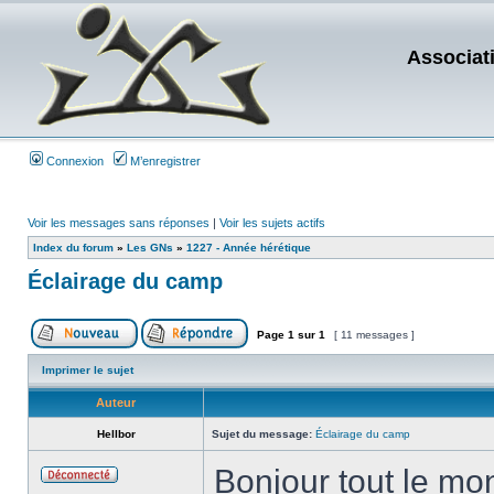
Associat
Connexion
M’enregistrer
Voir les messages sans réponses
|
Voir les sujets actifs
Index du forum
»
Les GNs
»
1227 - Année hérétique
Éclairage du camp
Page
1
sur
1
[ 11 messages ]
Imprimer le sujet
Auteur
Hellbor
Sujet du message:
Éclairage du camp
Bonjour tout le mo