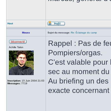
Haut
Mouss
Sujet du message:
Re: Éclairage du camp
Rappel : Pas de fe
Achille Talon
Pompiers/orgas.
C'est valable pour l
sec au moment du
Au briefing un des
Inscription:
15 Juin 2004 21:03
Messages:
7719
exacte concernant 
______________