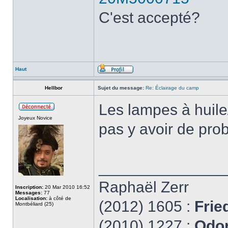
C'est accepté?
Haut
Hellbor
Sujet du message:
Re: Éclairage du camp
Les lampes à huile/
Joyeux Novice
pas y avoir de pr
______________
Raphaël Zerr
Inscription:
20 Mar 2010 16:52
Messages:
77
Localisation:
à côté de
(2012) 1605 :
Frie
Montbéliard (25)
(2010) 1227 :
Odon