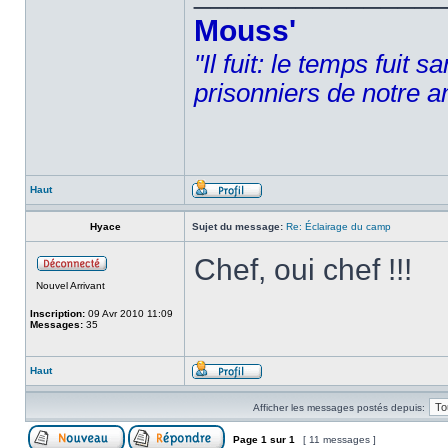
Mouss'
"Il fuit: le temps fuit 
prisonniers de notre a
Haut
Hyace
Sujet du message:
Re: Éclairage du camp
Chef, oui chef !!!
Nouvel Arrivant
Inscription:
09 Avr 2010 11:09
Messages:
35
Haut
Afficher les messages postés depuis:
Page
1
sur
1
[ 11 messages ]