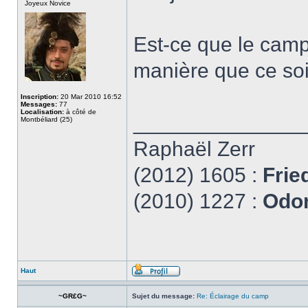
Joyeux Novice
Est-ce que le camp
manière que ce soit 
Inscription:
20 Mar 2010 16:52
Messages:
77
Localisation:
à côté de
______________
Montbéliard (25)
Raphaël Zerr
(2012) 1605 :
Frie
(2010) 1227 :
Odon
Haut
~GR£G~
Sujet du message:
Re: Éclairage du camp