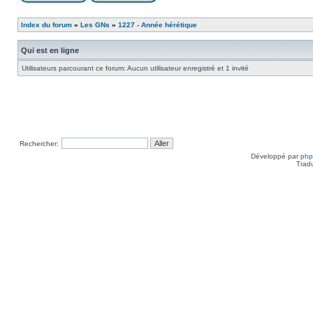
Index du forum
»
Les GNs
»
1227 - Année hérétique
Qui est en ligne
Utilisateurs parcourant ce forum: Aucun utilisateur enregistré et 1 invité
Rechercher:
Développé par
ph
Trad