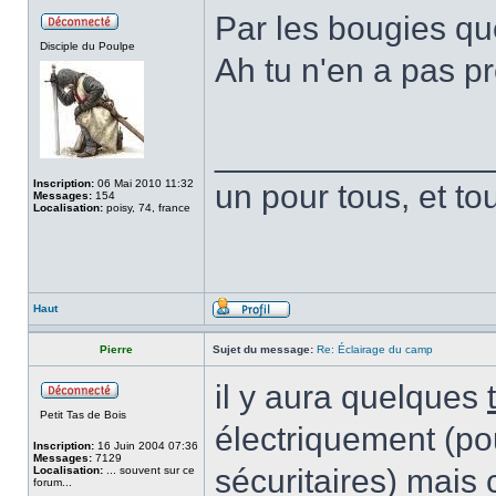
Par les bougies q
Disciple du Poulpe
Ah tu n'en a pas 
______________
Inscription:
06 Mai 2010 11:32
un pour tous, et to
Messages:
154
Localisation:
poisy, 74, france
Haut
Pierre
Sujet du message:
Re: Éclairage du camp
il y aura quelques
Petit Tas de Bois
électriquement (pou
Inscription:
16 Juin 2004 07:36
Messages:
7129
sécuritaires) mais
Localisation:
... souvent sur ce
forum...