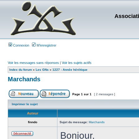
Associat
Connexion
M’enregistrer
Voir les messages sans réponses
|
Voir les sujets actifs
Index du forum
»
Les GNs
»
1227 - Année hérétique
Marchands
Page
1
sur
1
[ 2 messages ]
Imprimer le sujet
Auteur
finndo
Sujet du message:
Marchands
Bonjour,