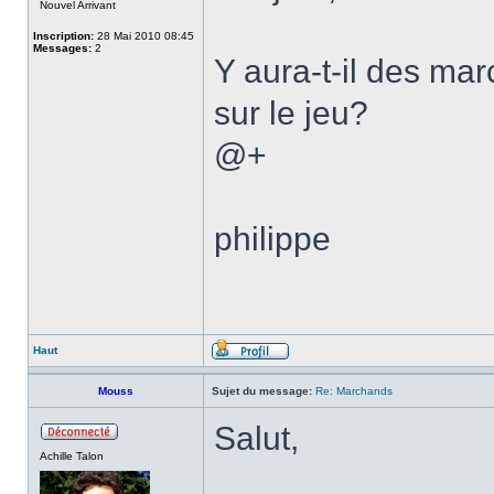
Nouvel Arrivant
Inscription:
28 Mai 2010 08:45
Messages:
2
Y aura-t-il des mar
sur le jeu?
@+
philippe
Haut
Mouss
Sujet du message:
Re: Marchands
Salut,
Achille Talon