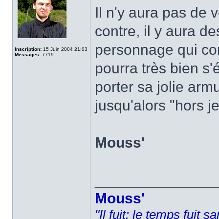
Il n'y aura pas de 
contre, il y aura 
personnage qui c
Inscription:
15 Juin 2004 21:03
Messages:
7719
pourra très bien s'
porter sa jolie arm
jusqu'alors "hors je
Mouss'
______________
Mouss'
"Il fuit: le temps fuit 