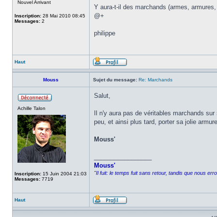
Nouvel Arrivant
Y aura-t-il des marchands (armes, armures, c
@+
Inscription:
28 Mai 2010 08:45
Messages:
2
philippe
Haut
Mouss
Sujet du message:
Re: Marchands
Salut,
Achille Talon
Il n'y aura pas de véritables marchands sur
peu, et ainsi plus tard, porter sa jolie armur
Mouss'
_________________
Mouss'
"Il fuit: le temps fuit sans retour, tandis que nous er
Inscription:
15 Juin 2004 21:03
Messages:
7719
Haut