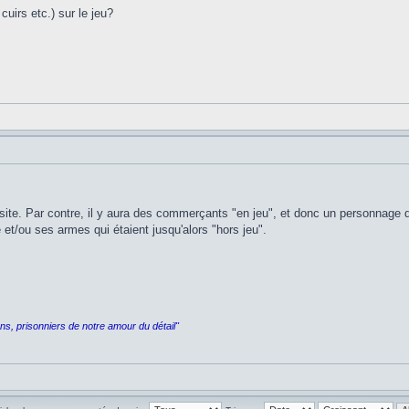
uirs etc.) sur le jeu?
 site. Par contre, il y aura des commerçants "en jeu", et donc un personnag
e et/ou ses armes qui étaient jusqu'alors "hors jeu".
rons, prisonniers de notre amour du détail"