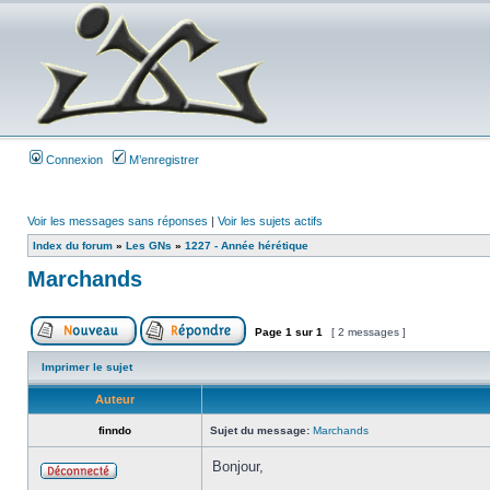
Connexion
M’enregistrer
Voir les messages sans réponses
|
Voir les sujets actifs
Index du forum
»
Les GNs
»
1227 - Année hérétique
Marchands
Page
1
sur
1
[ 2 messages ]
Imprimer le sujet
Auteur
finndo
Sujet du message:
Marchands
Bonjour,