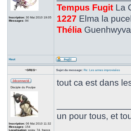
Tempus Fugit
La 
1227
Elma la pucel
Inscription:
30 Mai 2010 19:05
Messages:
94
Thélia
Guenhwyvar,
Haut
~GR£G~
Sujet du message:
Re: Les armes improvisées
tout ca est dans les
Disciple du Poulpe
______________
un pour tous, et to
Inscription:
06 Mai 2010 11:32
Messages:
154
Localisation:
poisy, 74, france