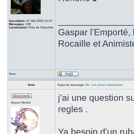
______________
Inscription:
07 Mai 2006 21:07
Messages:
285
Localisation:
Près de Grenoble
Gaspar l'Emporté, b
Rocaille et Animis
Haut
fonia
Sujet du message:
Re: Les armes improvisées
j'ai une question 
Joyeux Novice
regles .
Ya besoin d'un rub