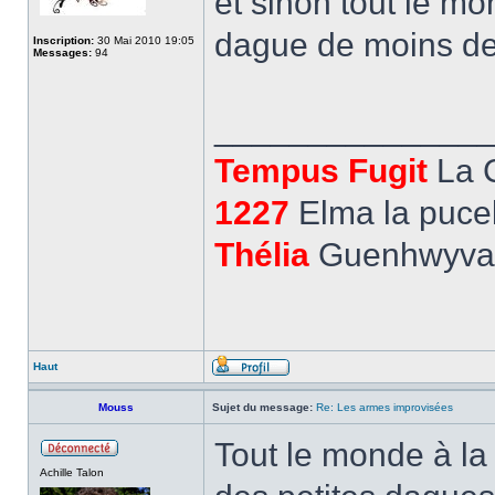
et sinon tout le mo
dague de moins de
Inscription:
30 Mai 2010 19:05
Messages:
94
______________
Tempus Fugit
La 
1227
Elma la pucel
Thélia
Guenhwyvar,
Haut
Mouss
Sujet du message:
Re: Les armes improvisées
Tout le monde à la
Achille Talon