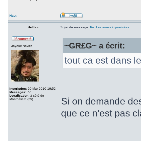
Haut
Hellbor
Sujet du message:
Re: Les armes improvisées
~GR£G~ a écrit:
Joyeux Novice
tout ca est dans le
Inscription:
20 Mar 2010 16:52
Messages:
77
Localisation:
à côté de
Si on demande des 
Montbéliard (25)
que ce n'est pas cl
______________