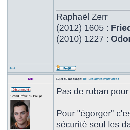
______________
Raphaël Zerr
(2012) 1605 :
Frie
(2010) 1227 :
Odon
Haut
TAM
Sujet du message:
Re: Les armes improvisées
Pas de ruban pour 
Grand Prêtre du Poulpe
Pour "égorger" c'e
sécurité seul les d