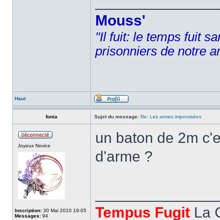
______________
Mouss'
"Il fuit: le temps fuit 
prisonniers de notre a
Haut
fonia
Sujet du message:
Re: Les armes improvisées
un baton de 2m c'e
Joyeux Novice
d'arme ?
______________
Tempus Fugit
La 
Inscription:
30 Mai 2010 19:05
Messages:
94