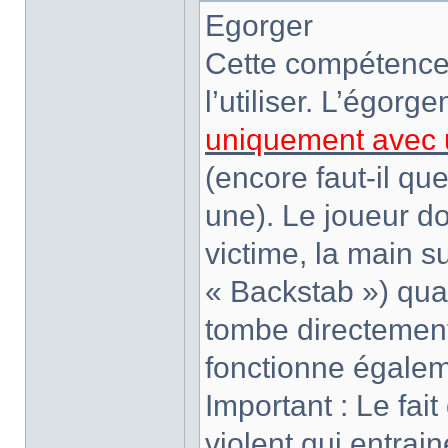
Egorger
Cette compétence 
l’utiliser. L’égorg
uniquement avec u
(encore faut-il q
une). Le joueur do
victime, la main s
« Backstab ») quan
tombe directemen
fonctionne égalem
Important : Le fai
violent qui entrai