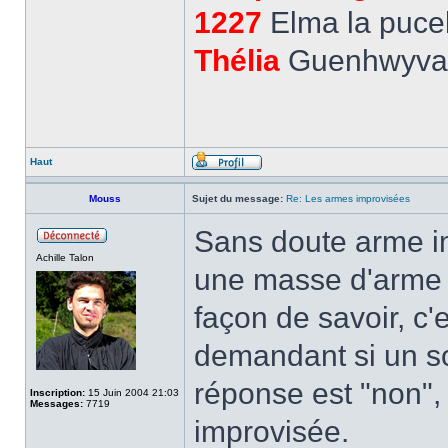
1227
Elma la pucel
Thélia
Guenhwyvar,
Haut
Mouss
Sujet du message:
Re: Les armes improvisées
Sans doute arme im
Achille Talon
une masse d'arme o
façon de savoir, c'
demandant si un sol
réponse est "non",
Inscription:
15 Juin 2004 21:03
Messages:
7719
improvisée.