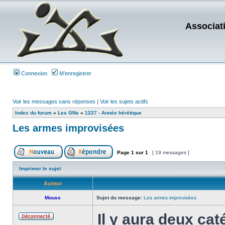
Associat
Connexion
M’enregistrer
Voir les messages sans réponses
|
Voir les sujets actifs
Index du forum
»
Les GNs
»
1227 - Année hérétique
Les armes improvisées
Page
1
sur
1
[ 19 messages ]
Imprimer le sujet
Auteur
Mouss
Sujet du message:
Les armes improvisées
Il y aura deux cat