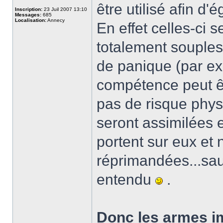
être utilisé afin d'é
Inscription:
23 Juil 2007 13:10
Messages:
685
Localisation:
Annecy
En effet celles-ci 
totalement souples
de panique (par e
compétence peut êtr
pas de risque phys
seront assimilées 
portent sur eux et 
réprimandées...sau
entendu
.
Donc les armes i