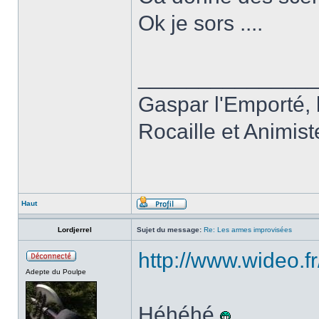
Ok je sors ....
______________
Gaspar l'Emporté, b
Rocaille et Animis
Haut
Lordjerrel
Sujet du message:
Re: Les armes improvisées
http://www.wideo.f
Adepte du Poulpe
Héhéhé