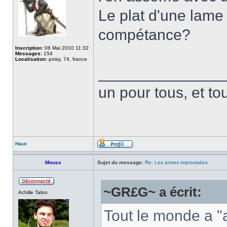
Le plat d'une lame
compétance?
Inscription:
06 Mai 2010 11:32
Messages:
154
Localisation:
poisy, 74, france
______________
un pour tous, et to
Haut
Mouss
Sujet du message:
Re: Les armes improvisées
~GR£G~ a écrit:
Achille Talon
Tout le monde a "