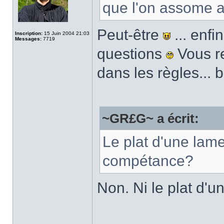
que l'on assome 
Peut-être
... enfi
Inscription:
15 Juin 2004 21:03
Messages:
7719
questions
Vous re
dans les règles... 
~GR£G~ a écrit:
Le plat d'une lam
compétance?
Non. Ni le plat d'