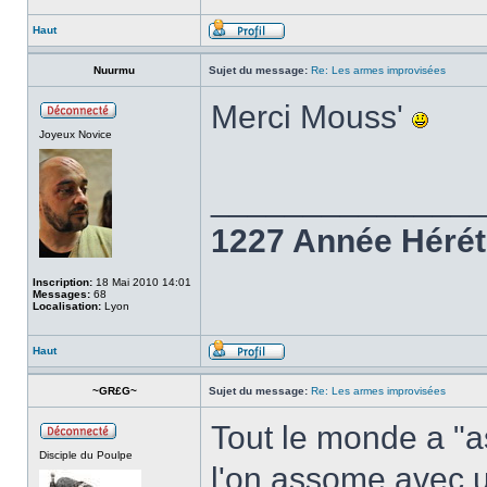
Haut
Nuurmu
Sujet du message:
Re: Les armes improvisées
Merci Mouss'
Joyeux Novice
______________
1227 Année Hérét
Inscription:
18 Mai 2010 14:01
Messages:
68
Localisation:
Lyon
Haut
~GR£G~
Sujet du message:
Re: Les armes improvisées
Tout le monde a "a
Disciple du Poulpe
l'on assome avec 