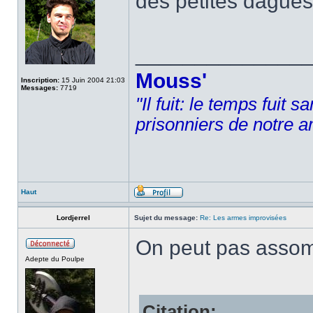
des petites dague
______________
Mouss'
Inscription:
15 Juin 2004 21:03
Messages:
7719
"Il fuit: le temps fuit 
prisonniers de notre a
Haut
Lordjerrel
Sujet du message:
Re: Les armes improvisées
On peut pas asso
Adepte du Poulpe
Citation: