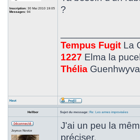
?
Inscription:
30 Mai 2010 19:05
Messages:
94
______________
Tempus Fugit
La 
1227
Elma la pucel
Thélia
Guenhwyvar,
Haut
Hellbor
Sujet du message:
Re: Les armes improvisées
J'ai un peu la même
Joyeux Novice
préciser.