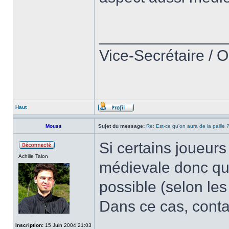
______________
Vice-Secrétaire / 
Haut
Mouss
Sujet du message:
Re: Est-ce qu'on aura de la paille 
Si certains joueurs
Achille Talon
médievale donc qui 
possible (selon les 
Dans ce cas, conta
Inscription:
15 Juin 2004 21:03