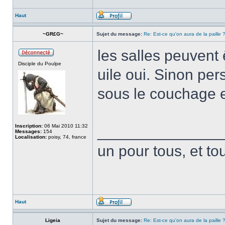
Haut
~GR£G~
Sujet du message:
Re: Est-ce qu'on aura de la paille 
les salles peuvent 
Disciple du Poulpe
uile oui. Sinon pe
sous le couchage e
Inscription:
06 Mai 2010 11:32
______________
Messages:
154
Localisation:
poisy, 74, france
un pour tous, et to
Haut
Ligeia
Sujet du message:
Re: Est-ce qu'on aura de la paille 