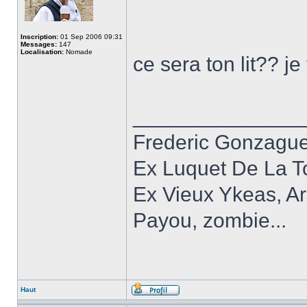
Inscription:
01 Sep 2006 09:31
Messages:
147
Localisation:
Nomade
ce sera ton lit?? j
______________
Frederic Gonzagu
Ex Luquet De La T
Ex Vieux Ykeas, A
Payou, zombie...
Haut