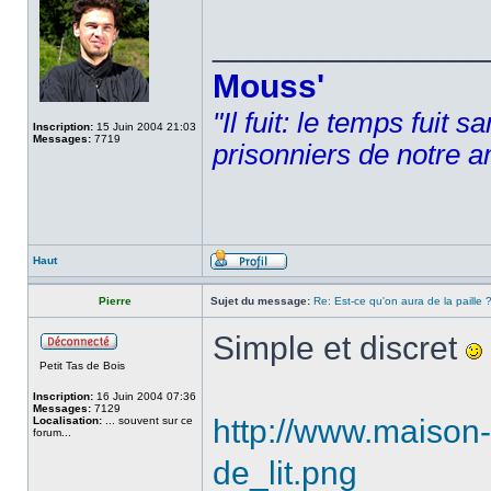
______________
Mouss'
"Il fuit: le temps fuit 
Inscription:
15 Juin 2004 21:03
Messages:
7719
prisonniers de notre a
Haut
Pierre
Sujet du message:
Re: Est-ce qu'on aura de la paille 
Simple et discret
Petit Tas de Bois
Inscription:
16 Juin 2004 07:36
Messages:
7129
http://www.maison
Localisation:
... souvent sur ce
forum...
de_lit.png