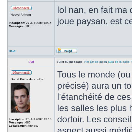
lol nan, en fait ma 
Nouvel Arrivant
joue paysan, est ce
Inscription:
27 Juil 2009 18:15
Messages:
18
Haut
TAM
Sujet du message:
Re: Est-ce qu'on aura de la paille 
Tous le monde (ou 
Grand Prêtre du Poulpe
précisé) aura un to
l'étanchéité de ces
les salles les plu
dortoir. Les consei
Inscription:
23 Juil 2007 13:10
Messages:
685
Localisation:
Annecy
aspect aussi médié