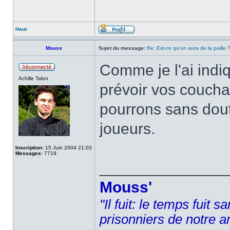
Haut
Mouss
Sujet du message:
Re: Est-ce qu'on aura de la paille 
Comme je l'ai indi
Achille Talon
prévoir vos couch
pourrons sans doute
joueurs.
Inscription:
15 Juin 2004 21:03
Messages:
7719
______________
Mouss'
"Il fuit: le temps fuit 
prisonniers de notre a