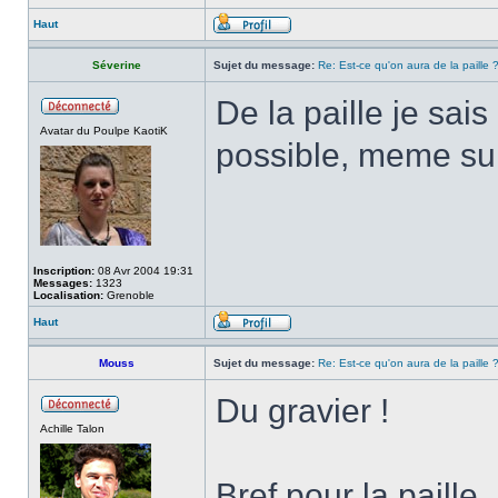
Haut
Séverine
Sujet du message:
Re: Est-ce qu'on aura de la paille 
De la paille je sai
Avatar du Poulpe KaotiK
possible, meme su
Inscription:
08 Avr 2004 19:31
Messages:
1323
Localisation:
Grenoble
Haut
Mouss
Sujet du message:
Re: Est-ce qu'on aura de la paille 
Du gravier !
Achille Talon
Bref pour la paill