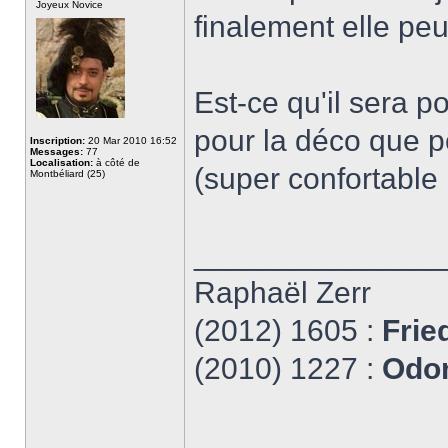
Joyeux Novice
finalement elle peu
Est-ce qu'il sera po
pour la déco que po
Inscription:
20 Mar 2010 16:52
Messages:
77
Localisation:
à côté de
(super confortable 
Montbéliard (25)
______________
Raphaël Zerr
(2012) 1605 :
Frie
(2010) 1227 :
Odon