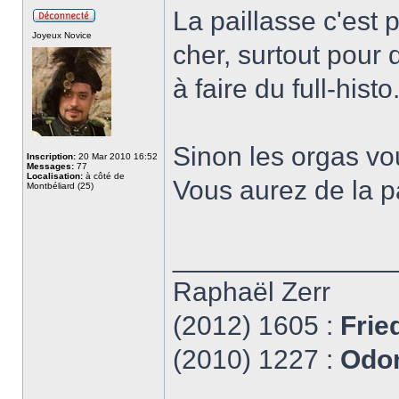
La paillasse c'est 
Joyeux Novice
cher, surtout pour
à faire du full-histo
Sinon les orgas vo
Inscription:
20 Mar 2010 16:52
Messages:
77
Localisation:
à côté de
Vous aurez de la p
Montbéliard (25)
______________
Raphaël Zerr
(2012) 1605 :
Frie
(2010) 1227 :
Odon