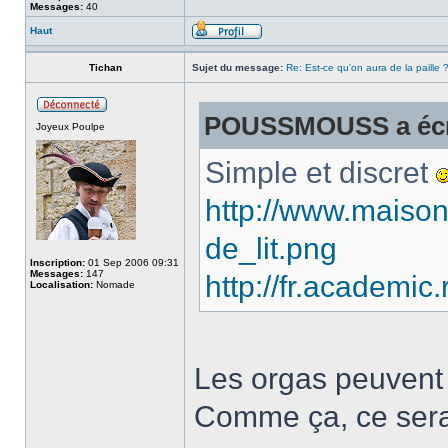
Messages:
40
Haut
Tichan
Sujet du message:
Re: Est-ce qu'on aura de la paille 
POUSSMOUSS a écr
Joyeux Poulpe
Simple et discret
http://www.maiso
de_lit.png
Inscription:
01 Sep 2006 09:31
Messages:
147
http://fr.academic
Localisation:
Nomade
Les orgas peuvent 
Comme ça, ce serai