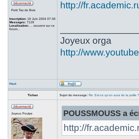
http://fr.academic.
Petit Tas de Bois
Inscription:
16 Juin 2004 07:36
Messages:
7129
______________
Localisation:
... souvent sur ce
forum...
Joyeux orga
http://www.youtu
Haut
Tichan
Sujet du message:
Re: Est-ce qu'on aura de la paille 
POUSSMOUSS a écr
Joyeux Poulpe
http://fr.academic