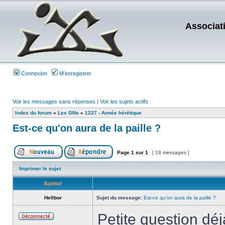
Associat
Connexion
M’enregistrer
Voir les messages sans réponses
|
Voir les sujets actifs
Index du forum
»
Les GNs
»
1227 - Année hérétique
Est-ce qu'on aura de la paille ?
Page
1
sur
1
[ 18 messages ]
Imprimer le sujet
Auteur
Hellbor
Sujet du message:
Est-ce qu'on aura de la paille ?
Petite question dé