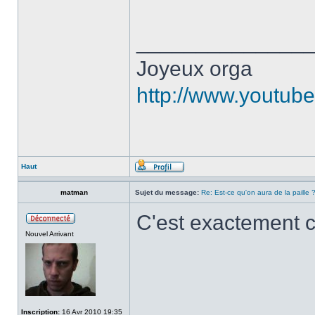
______________
Joyeux orga
http://www.youtu
Haut
matman
Sujet du message:
Re: Est-ce qu'on aura de la paille 
C'est exactement c
Nouvel Arrivant
Inscription:
16 Avr 2010 19:35