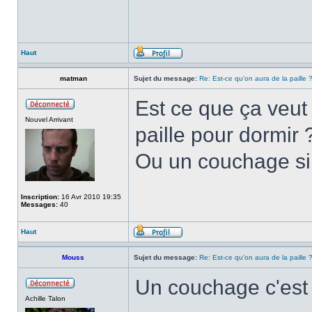
Haut
matman
Sujet du message:
Re: Est-ce qu'on aura de la paille 
Est ce que ça veut 
Nouvel Arrivant
paille pour dormir 
Ou un couchage simp
Inscription:
16 Avr 2010 19:35
Messages:
40
Haut
Mouss
Sujet du message:
Re: Est-ce qu'on aura de la paille 
Un couchage c'est 
Achille Talon