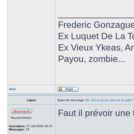
______________
Frederic Gonzagu
Ex Luquet De La T
Ex Vieux Ykeas, A
Payou, zombie...
Haut
Ligeia
Sujet du message:
Re: Est-ce qu'on aura de la paille 
Faut il prévoir un
Nouvel Arrivant
Inscription:
27 Juil 2009 18:15
Messages:
18