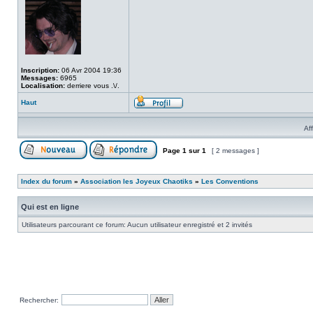
Inscription:
06 Avr 2004 19:36
Messages:
6965
Localisation:
derriere vous .\/.
Haut
Af
Page
1
sur
1
[ 2 messages ]
Index du forum
»
Association les Joyeux Chaotiks
»
Les Conventions
Qui est en ligne
Utilisateurs parcourant ce forum: Aucun utilisateur enregistré et 2 invités
Rechercher: