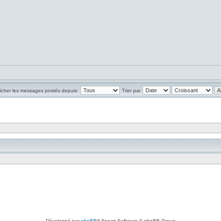
ficher les messages postés depuis:
Trier par
Développé par
phpBB
® Forum Software © phpBB Group