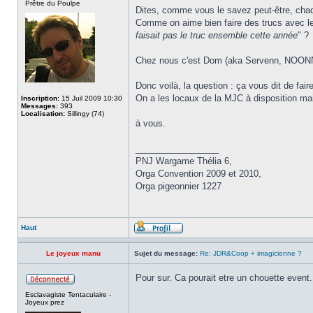
Prêtre du Poulpe
Dites, comme vous le savez peut-être, cha
Comme on aime bien faire des trucs avec le
faisait pas le truc ensemble cette année
" ?
Chez nous c'est Dom (aka Servenn, NOONNN
Donc voilà, la question : ça vous dit de fa
On a les locaux de la MJC à disposition mais
Inscription:
15 Juil 2009 10:30
Messages:
393
Localisation:
Sillingy (74)
à vous.
_________________
PNJ Wargame Thélia 6,
Orga Convention 2009 et 2010,
Orga pigeonnier 1227
Haut
Le joyeux manu
Sujet du message:
Re: JDR&Coop + imagicienne ?
Pour sur. Ca pourait etre un chouette event
Esclavagiste Tentaculaire -
Joyeux prez