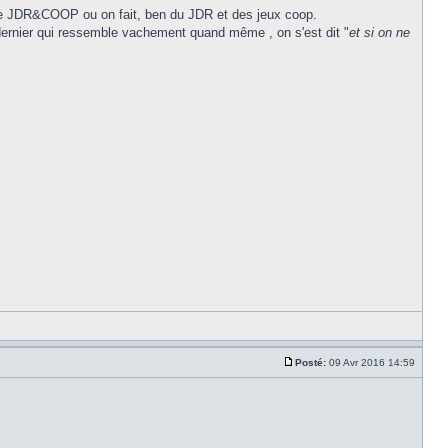
le JDR&COOP ou on fait, ben du JDR et des jeux coop.
dernier qui ressemble vachement quand même , on s'est dit "
et si on ne
Posté:
09 Avr 2016 14:59