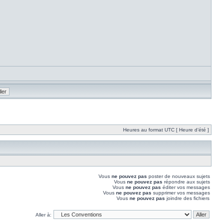
Heures au format UTC [ Heure d’été ]
Vous
ne pouvez pas
poster de nouveaux sujets
Vous
ne pouvez pas
répondre aux sujets
Vous
ne pouvez pas
éditer vos messages
Vous
ne pouvez pas
supprimer vos messages
Vous
ne pouvez pas
joindre des fichiers
Aller à: