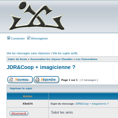
Connexion
M’enregistrer
Voir les messages sans réponses
|
Voir les sujets actifs
Index du forum
»
Association les Joyeux Chaotiks
»
Les Conventions
JDR&Coop + imagicienne ?
Page
1
sur
1
[ 2 messages ]
Imprimer le sujet
Auteur
XSeb74
Sujet du message:
JDR&Coop + imagicienne ?
Salut les amis