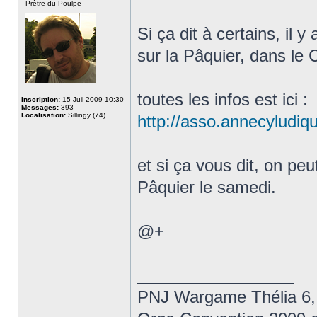
Prêtre du Poulpe
Si ça dit à certains, il
sur la Pâquier, dans le
toutes les infos est ici :
Inscription:
15 Juil 2009 10:30
Messages:
393
Localisation:
Sillingy (74)
http://asso.annecyludiq
et si ça vous dit, on p
Pâquier le samedi.
@+
_________________
PNJ Wargame Thélia 6,