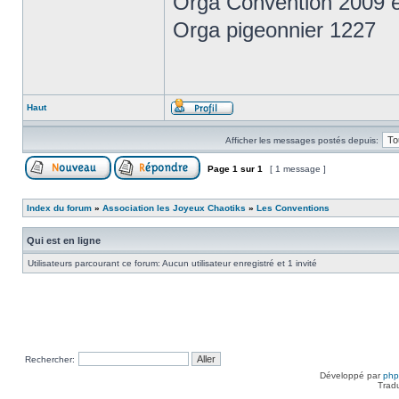
Orga Convention 2009 e
Orga pigeonnier 1227
Haut
Afficher les messages postés depuis:
Page
1
sur
1
[ 1 message ]
Index du forum
»
Association les Joyeux Chaotiks
»
Les Conventions
Qui est en ligne
Utilisateurs parcourant ce forum: Aucun utilisateur enregistré et 1 invité
Rechercher:
Développé par
ph
Trad