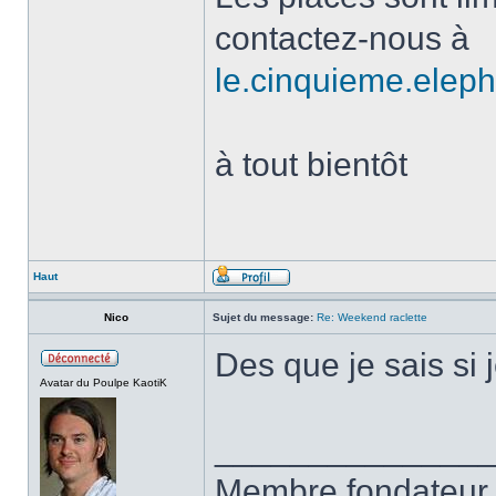
contactez-nous à
le.cinquieme.ele
à tout bientôt
Haut
Nico
Sujet du message:
Re: Weekend raclette
Des que je sais si j
Avatar du Poulpe KaotiK
______________
Membre fondateur 