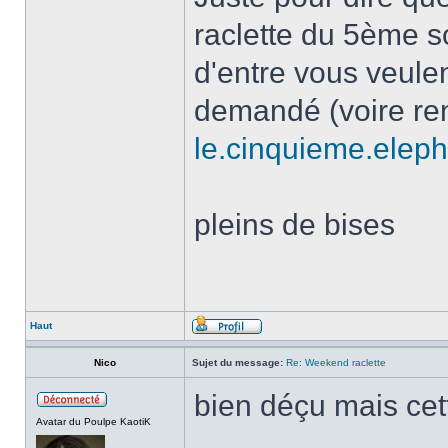
raclette du 5ème son
d'entre vous veulen
demandé (voire renv
le.cinquieme.ele
pleins de bises
Haut
Nico
Sujet du message:
Re: Weekend raclette
bien déçu mais cet
Avatar du Poulpe KaotiK