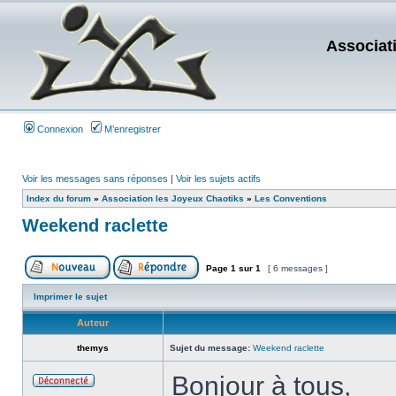
Associat
Connexion
M’enregistrer
Voir les messages sans réponses
|
Voir les sujets actifs
Index du forum
»
Association les Joyeux Chaotiks
»
Les Conventions
Weekend raclette
Page
1
sur
1
[ 6 messages ]
Imprimer le sujet
Auteur
themys
Sujet du message:
Weekend raclette
Bonjour à tous,