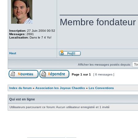
______________
Membre fondateur 
Inscription:
27 Juin 2004 00:52
Messages:
2691
Localisation:
Dans le 7 4 Yo!
Haut
Afficher les messages postés depuis:
Page
1
sur
1
[ 6 messages ]
Index du forum
»
Association les Joyeux Chaotiks
»
Les Conventions
Qui est en ligne
Utilisateurs parcourant ce forum: Aucun utilisateur enregistré et 1 invité