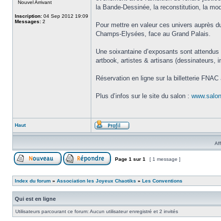
Nouvel Arrivant
la Bande-Dessinée, la reconstitution, la mode,
Inscription:
04 Sep 2012 19:09
Messages:
2
Pour mettre en valeur ces univers auprès du
Champs-Elysées, face au Grand Palais.
Une soixantaine d’exposants sont attendus po
artbook, artistes & artisans (dessinateurs, i
Réservation en ligne sur la billetterie FNAC
Plus d’infos sur le site du salon :
www.salon
Haut
Af
Page
1
sur
1
[ 1 message ]
Index du forum
»
Association les Joyeux Chaotiks
»
Les Conventions
Qui est en ligne
Utilisateurs parcourant ce forum: Aucun utilisateur enregistré et 2 invités