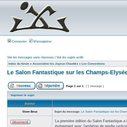
Connexion
M’enregistrer
Voir les messages sans réponses
|
Voir les sujets actifs
Index du forum
»
Association les Joyeux Chaotiks
»
Les Conventions
Le Salon Fantastique sur les Champs-Elysée
Page
1
sur
1
[ 1 message ]
Imprimer le sujet
Auteur
Giom Beuz
Sujet du message:
Le Salon Fantastique sur les Cham
La première édition du Salon Fantastique a
événement avec l'ambition de rendre justice a