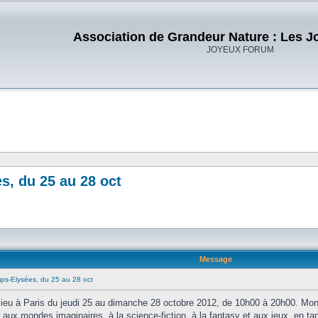
Association de Grandeur Nature : Les J
JOYEUX FORUM
s, du 25 au 28 oct
Message
ps-Elysées, du 25 au 28 oct
 lieu à Paris du jeudi 25 au dimanche 28 octobre 2012, de 10h00 à 20h00. M
ux mondes imaginaires, à la science-fiction, à la fantasy et aux jeux, en tant 