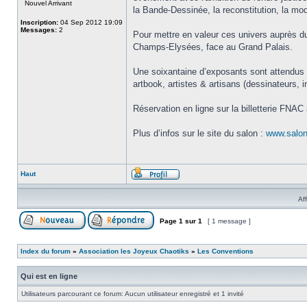
Nouvel Arrivant
la Bande-Dessinée, la reconstitution, la mode,
Inscription:
04 Sep 2012 19:09
Messages:
2
Pour mettre en valeur ces univers auprès du
Champs-Elysées, face au Grand Palais.
Une soixantaine d’exposants sont attendus po
artbook, artistes & artisans (dessinateurs, i
Réservation en ligne sur la billetterie FNAC
Plus d’infos sur le site du salon :
www.salon
Haut
Af
Page
1
sur
1
[ 1 message ]
Index du forum
»
Association les Joyeux Chaotiks
»
Les Conventions
Qui est en ligne
Utilisateurs parcourant ce forum: Aucun utilisateur enregistré et 1 invité