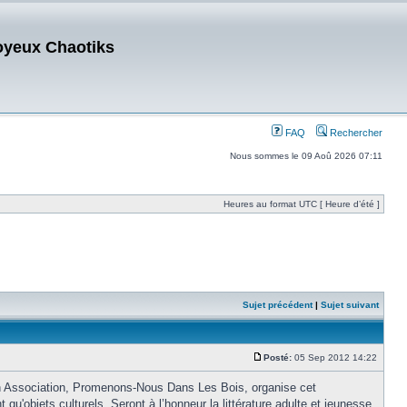
oyeux Chaotiks
FAQ
Rechercher
Nous sommes le 09 Aoû 2026 07:11
Heures au format UTC [ Heure d’été ]
Sujet précédent
|
Sujet suivant
Posté:
05 Sep 2012 14:22
on Association, Promenons-Nous Dans Les Bois, organise cet
qu'objets culturels. Seront à l’honneur la littérature adulte et jeunesse,