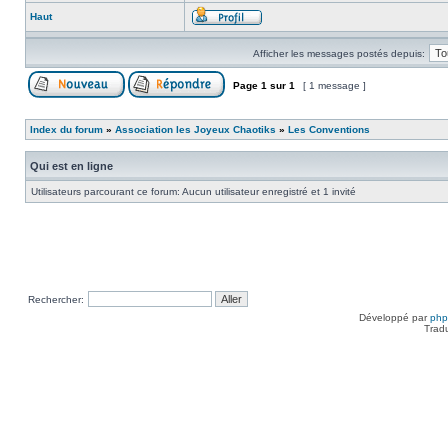
Haut
Afficher les messages postés depuis:
Page
1
sur
1
[ 1 message ]
Index du forum
»
Association les Joyeux Chaotiks
»
Les Conventions
Qui est en ligne
Utilisateurs parcourant ce forum: Aucun utilisateur enregistré et 1 invité
Rechercher:
Développé par
ph
Trad