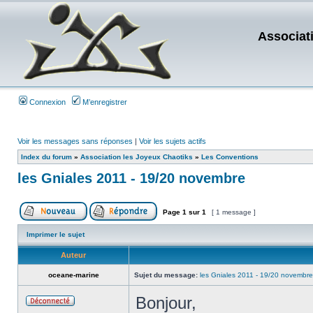
Associat
Connexion
M’enregistrer
Voir les messages sans réponses
|
Voir les sujets actifs
Index du forum
»
Association les Joyeux Chaotiks
»
Les Conventions
les Gniales 2011 - 19/20 novembre
Page
1
sur
1
[ 1 message ]
Imprimer le sujet
Auteur
oceane-marine
Sujet du message:
les Gniales 2011 - 19/20 novembre
Bonjour,