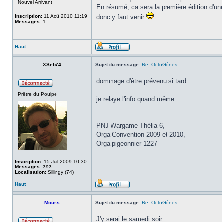
Nouvel Arrivant
En résumé, ca sera la première édition d'une
Inscription:
11 Aoû 2010 11:19
donc y faut venir
Messages:
1
Haut
XSeb74
Sujet du message:
Re: OctoGônes
dommage d'être prévenu si tard.
Prêtre du Poulpe
je relaye l'info quand même.
_________________
PNJ Wargame Thélia 6,
Orga Convention 2009 et 2010,
Orga pigeonnier 1227
Inscription:
15 Juil 2009 10:30
Messages:
393
Localisation:
Sillingy (74)
Haut
Mouss
Sujet du message:
Re: OctoGônes
J'y serai le samedi soir.