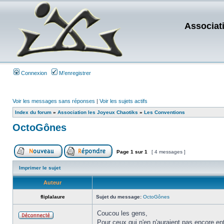
Associat
Connexion
M’enregistrer
Voir les messages sans réponses
|
Voir les sujets actifs
Index du forum
»
Association les Joyeux Chaotiks
»
Les Conventions
OctoGônes
Page
1
sur
1
[ 4 messages ]
Imprimer le sujet
Auteur
fliplalaure
Sujet du message:
OctoGônes
Coucou les gens,
Pour ceux qui n'en n'auraient pas encore e