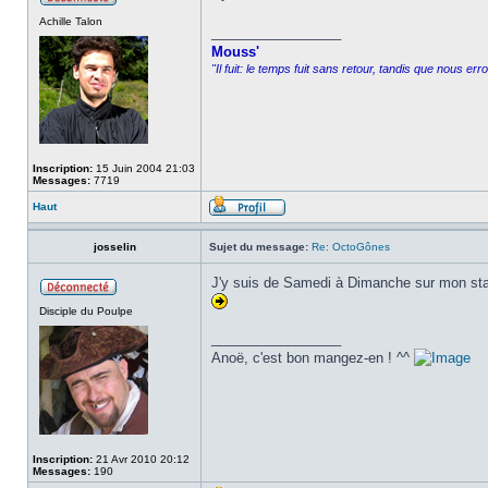
Achille Talon
_________________
Mouss'
"Il fuit: le temps fuit sans retour, tandis que nous er
Inscription:
15 Juin 2004 21:03
Messages:
7719
Haut
josselin
Sujet du message:
Re: OctoGônes
J'y suis de Samedi à Dimanche sur mon sta
Disciple du Poulpe
_________________
Anoë, c'est bon mangez-en ! ^^
Inscription:
21 Avr 2010 20:12
Messages:
190