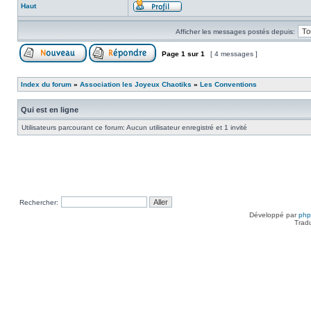
Haut
Afficher les messages postés depuis:
Page
1
sur
1
[ 4 messages ]
Index du forum
»
Association les Joyeux Chaotiks
»
Les Conventions
Qui est en ligne
Utilisateurs parcourant ce forum: Aucun utilisateur enregistré et 1 invité
Rechercher:
Développé par
ph
Trad