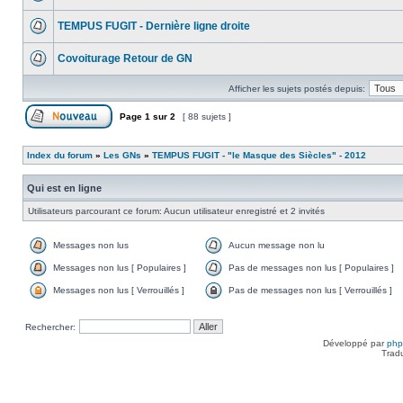
TEMPUS FUGIT - Dernière ligne droite
Covoiturage Retour de GN
Afficher les sujets postés depuis:
Page
1
sur
2
[ 88 sujets ]
Index du forum
»
Les GNs
»
TEMPUS FUGIT - "le Masque des Siècles" - 2012
Qui est en ligne
Utilisateurs parcourant ce forum: Aucun utilisateur enregistré et 2 invités
Messages non lus
Aucun message non lu
Messages non lus [ Populaires ]
Pas de messages non lus [ Populaires ]
Messages non lus [ Verrouillés ]
Pas de messages non lus [ Verrouillés ]
Rechercher:
Développé par
ph
Trad