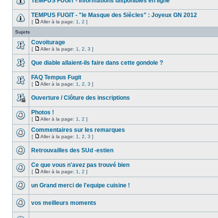
TEMPUS FUGIT - Informations disponibles en ligne
TEMPUS FUGIT - "le Masque des Siècles" : Joyeux GN 2012
[
Aller à la page:
1
,
2
]
Sujets
Covoiturage
[
Aller à la page:
1
,
2
,
3
]
Que diable allaient-ils faire dans cette gondole ?
FAQ Tempus Fugit
[
Aller à la page:
1
,
2
,
3
]
Ouverture / Clôture des inscriptions
Photos !
[
Aller à la page:
1
,
2
]
Commentaires sur les remarques
[
Aller à la page:
1
,
2
,
3
]
Retrouvailles des SUd -estien
Ce que vous n'avez pas trouvé bien
[
Aller à la page:
1
,
2
]
un Grand merci de l'equipe cuisine !
vos meilleurs moments