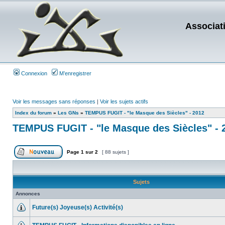
Associat
Connexion
M’enregistrer
Voir les messages sans réponses
|
Voir les sujets actifs
Index du forum
»
Les GNs
»
TEMPUS FUGIT - "le Masque des Siècles" - 2012
TEMPUS FUGIT - "le Masque des Siècles" - 
Page
1
sur
2
[ 88 sujets ]
Sujets
Annonces
Future(s) Joyeuse(s) Activité(s)