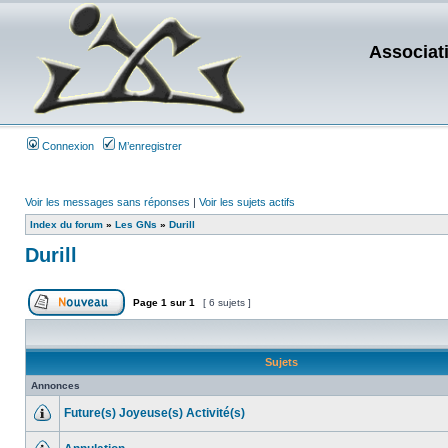
Associat
Connexion
M’enregistrer
Voir les messages sans réponses
|
Voir les sujets actifs
Index du forum
»
Les GNs
»
Durill
Durill
Page
1
sur
1
[ 6 sujets ]
Sujets
Annonces
Future(s) Joyeuse(s) Activité(s)