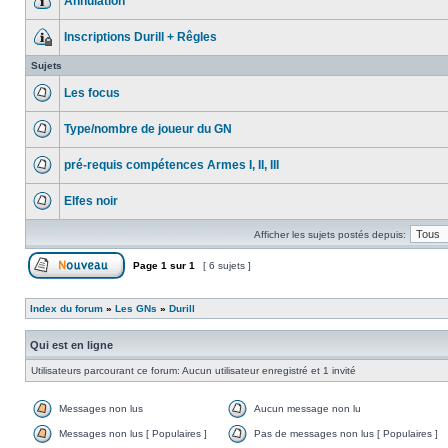
Annulation
Inscriptions Durill + Rêgles
Sujets
Les focus
Type/nombre de joueur du GN
pré-requis compétences Armes I, II, III
Elfes noir
Afficher les sujets postés depuis:
Page
1
sur
1
[ 6 sujets ]
Index du forum
»
Les GNs
»
Durill
Qui est en ligne
Utilisateurs parcourant ce forum: Aucun utilisateur enregistré et 1 invité
Messages non lus
Aucun message non lu
Messages non lus [ Populaires ]
Pas de messages non lus [ Populaires ]