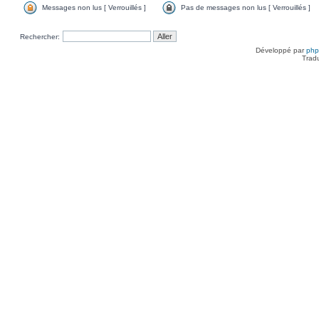
Messages non lus [ Verrouillés ]
Pas de messages non lus [ Verrouillés ]
Rechercher:
Développé par
ph
Trad