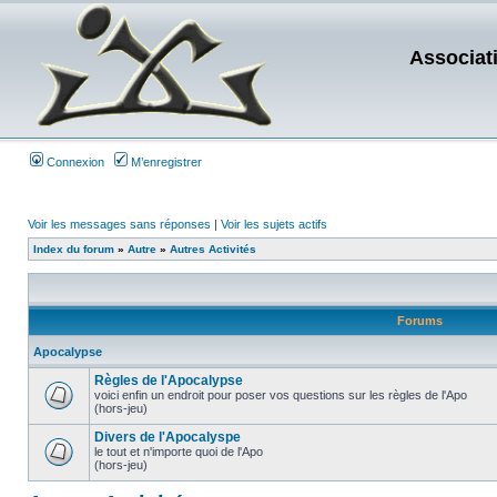
Associat
Connexion
M’enregistrer
Voir les messages sans réponses
|
Voir les sujets actifs
Index du forum
»
Autre
»
Autres Activités
Forums
Apocalypse
Règles de l'Apocalypse
voici enfin un endroit pour poser vos questions sur les règles de l'Apo
(hors-jeu)
Divers de l'Apocalyspe
le tout et n'importe quoi de l'Apo
(hors-jeu)