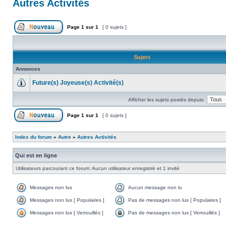
Autres Activités
Page
1
sur
1
[ 0 sujets ]
Sujets
Annonces
Future(s) Joyeuse(s) Activité(s)
Afficher les sujets postés depuis:
Page
1
sur
1
[ 0 sujets ]
Index du forum
»
Autre
»
Autres Activités
Qui est en ligne
Utilisateurs parcourant ce forum: Aucun utilisateur enregistré et 1 invité
Messages non lus
Aucun message non lu
Messages non lus [ Populaires ]
Pas de messages non lus [ Populaires ]
Messages non lus [ Verrouillés ]
Pas de messages non lus [ Verrouillés ]