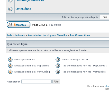
Les imagiciennes 10
OctoGônes
Afficher les sujets postés depuis:
Page
1
sur
1
[ 11 sujets ]
Index du forum
»
Association les Joyeux Chaotiks
»
Les Conventions
Qui est en ligne
Utilisateurs parcourant ce forum: Aucun utilisateur enregistré et 1 invité
Messages non lus
Aucun message non lu
Messages non lus [ Populaires ]
Pas de messages non lus [ Populaires ]
Messages non lus [ Verrouillés ]
Pas de messages non lus [ Verrouillés ]
Rechercher:
Développé par
ph
Trad