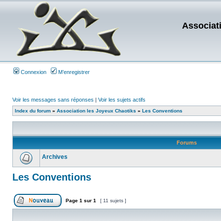
Associat
Connexion
M’enregistrer
Voir les messages sans réponses
|
Voir les sujets actifs
Index du forum
»
Association les Joyeux Chaotiks
»
Les Conventions
Forums
Archives
Les Conventions
Page
1
sur
1
[ 11 sujets ]