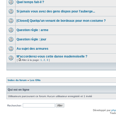
Quel temps fait-il ?
Si jamais vous avez des gens dispos pour l'auberge...
[Closed] Quelqu'un venant de bordeaux pour mon costume ?
Question règle : arme
Question règle : jour
Au sujet des armures
M’accorderez-vous cette danse mademoiselle ?
[
Aller à la page:
1
,
2
,
3
]
Index du forum
»
Les GNs
Qui est en ligne
Utilisateurs parcourant ce forum: Aucun utilisateur enregistré et 1 invité
Rechercher:
Développé par
ph
Trad