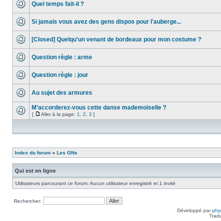
Quel temps fait-il ?
Si jamais vous avez des gens dispos pour l'auberge...
[Closed] Quelqu'un venant de bordeaux pour mon costume ?
Question règle : arme
Question règle : jour
Au sujet des armures
M’accorderez-vous cette danse mademoiselle ?
[
Aller à la page:
1
,
2
,
3
]
Index du forum
»
Les GNs
Qui est en ligne
Utilisateurs parcourant ce forum: Aucun utilisateur enregistré et 1 invité
Rechercher:
Développé par
ph
Trad