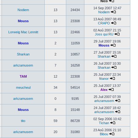
Nico
14 Sep 2007 12:47
Nodiem
13
24434
Nodiem
13 Aoû 2007 08:49
Mouss
13
23308
CRAPO
02 Aoû 2007 21:15
Lorweig Mac Lennitt
13
22466
Joss qui RU
29 Juil 2007 19:06
Mouss
2
11059
Mouss
27 Juil 2007 15:16
Sharkan
2
10857
Sharkan
26 Juil 2007 10:30
arkzamusem
7
16258
Sharkan
25 Juil 2007 22:34
TAM
12
22308
fëanor
25 Juil 2007 13:37
meucheul
34
54514
Alex
25 Juil 2007 07:39
arkzamusem
0
9195
arkzamusem
24 Juil 2007 18:42
Mouss
8
15148
arkzamusem
02 Sep 2006 10:42
tito
59
86728
Tichan
23 Aoû 2006 21:10
arkzamusem
20
31080
Bibou