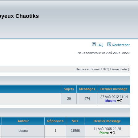
oyeux Chaotiks
FAQ
Rechercher
Nous sommes le 06 Aoû 2026 15:20
Heures au format UTC [ Heure d’été ]
Sujets
Messages
Dernier message
27 Aoû 2012 11:14
29
474
Mouss
Auteur
Réponses
Vus
Dernier message
11 Aoû 2005 22:25
Lexou
1
11566
Pierre