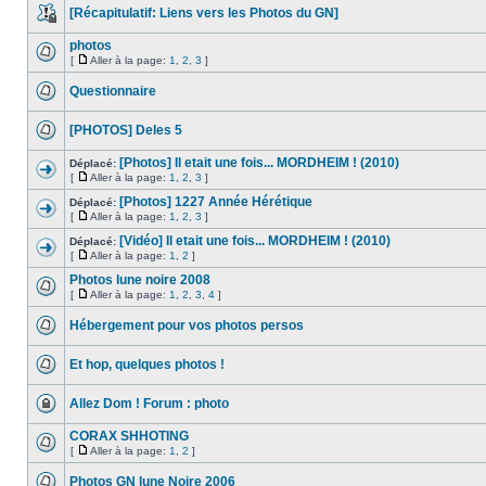
[Récapitulatif: Liens vers les Photos du GN]
photos
[
Aller à la page:
1
,
2
,
3
]
Questionnaire
[PHOTOS] Deles 5
[Photos] Il etait une fois... MORDHEIM ! (2010)
Déplacé:
[
Aller à la page:
1
,
2
,
3
]
[Photos] 1227 Année Hérétique
Déplacé:
[
Aller à la page:
1
,
2
,
3
]
[Vidéo] Il etait une fois... MORDHEIM ! (2010)
Déplacé:
[
Aller à la page:
1
,
2
]
Photos lune noire 2008
[
Aller à la page:
1
,
2
,
3
,
4
]
Hébergement pour vos photos persos
Et hop, quelques photos !
Allez Dom ! Forum : photo
CORAX SHHOTING
[
Aller à la page:
1
,
2
]
Photos GN lune Noire 2006