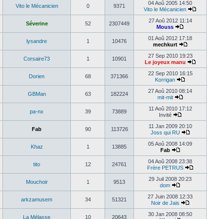
04 Aoû 2005 14:50
Vito le Mécanicien
0
9371
Vito le Mécanicien
27 Aoû 2012 11:14
Séverine
52
2307449
Mouss
01 Aoû 2012 17:18
lysandre
1
10476
mechkurt
27 Sep 2010 19:23
Corsaire73
1
10901
Le joyeux manu
22 Sep 2010 16:15
Dorien
68
371366
Korrigan
27 Aoû 2010 08:14
GBMan
63
182224
mit-mit
11 Aoû 2010 17:12
pa-nx
39
73889
Invité
11 Jan 2009 20:10
Fab
90
113726
Joss qui RU
05 Aoû 2008 14:09
Khaz
1
13885
Fab
04 Aoû 2008 23:38
tito
12
24761
Frère PETRUS
29 Juil 2008 20:23
Mouchoir
1
9513
dom
27 Juin 2008 12:33
arkzamusem
34
51321
Noir de Jais
30 Jan 2008 08:50
La Mélasse
10
20643