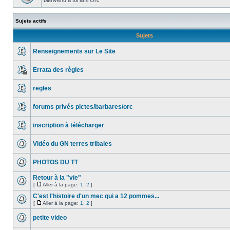
bienvenu a toi ami Orc
Sujets actifs
Sujets
Renseignements sur Le Site
Errata des règles
regles
forums privés pictes/barbares/orc
inscription à télécharger
Vidéo du GN terres tribales
PHOTOS DU TT
Retour à la "vie"
[
Aller à la page:
1
,
2
]
C'est l'histoire d'un mec qui a 12 pommes...
[
Aller à la page:
1
,
2
]
petite video