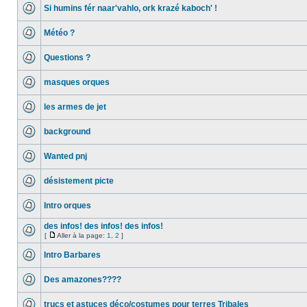
Si humins fér naar'vahlo, ork krazé kaboch' !
Météo ?
Questions ?
masques orques
les armes de jet
background
Wanted pnj
désistement picte
Intro orques
des infos! des infos! des infos!
[
Aller à la page:
1
,
2
]
Intro Barbares
Des amazones????
trucs et astuces déco/costumes pour terres Tribales