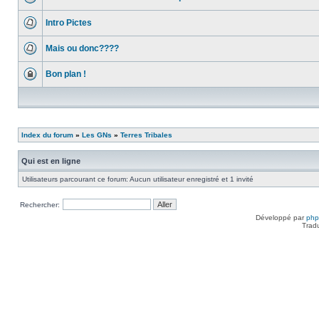
Intro Pictes
Mais ou donc????
Bon plan !
Index du forum
»
Les GNs
»
Terres Tribales
Qui est en ligne
Utilisateurs parcourant ce forum: Aucun utilisateur enregistré et 1 invité
Rechercher:
Développé par
ph
Trad