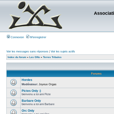
Associat
Connexion
M’enregistrer
Voir les messages sans réponses
|
Voir les sujets actifs
Index du forum
»
Les GNs
»
Terres Tribales
Forums
Hordes
Modérateur:
Joyeux Orgas
Pictes Only :)
bienvenu a toi ami Picte
Barbare Only
bienvenu a toi ami Barbare
Orc Only