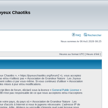
oyeux Chaotiks
FAQ
Rechercher
Nous sommes le 06 Aoû 2026 08:25
Heures au format UTC [ Heure d’été ]
ux Chaotiks », « https://joyeuxchaotiks.org/forum2 »), vous acceptez
as et/ou n’utilisez pas « Association de Grandeur Nature : Les Joyeux
ment celles-ci par vous-même. Si vous continuez d’utiliser « Association
s mises à jour et/ou modifications.
ipt libre de forum, déclaré sous la licence «
General Public License
»
phpBB n’est pas responsable de ce que nous acceptons et/ou n’acceptons
 de votre pays, du pays où « Association de Grandeur Nature : Les
eur d’accès à Internet si nous le jugeons nécessaire. L’adresse IP de
ime, édite, déplace ou verrouille n’importe quel sujet lorsque nous