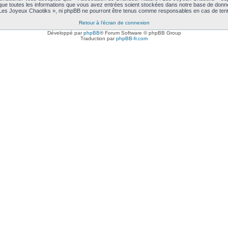
 que toutes les informations que vous avez entrées soient stockées dans notre base de donné
 Les Joyeux Chaotiks », ni phpBB ne pourront être tenus comme responsables en cas de tent
Retour à l’écran de connexion
Développé par
phpBB
® Forum Software © phpBB Group
Traduction par
phpBB-fr.com