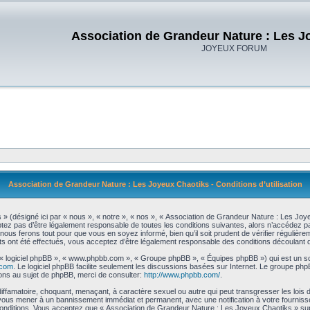
Association de Grandeur Nature : Les J
JOYEUX FORUM
Association de Grandeur Nature : Les Joyeux Chaotiks - Conditions d’utilisation
 (désigné ici par « nous », « notre », « nos », « Association de Grandeur Nature : Les Joye
tez pas d’être légalement responsable de toutes les conditions suivantes, alors n’accédez p
ous ferons tout pour que vous en soyez informé, bien qu’il soit prudent de vérifier régulière
ont été effectués, vous acceptez d’être légalement responsable des conditions découlant de
», « logiciel phpBB », « www.phpbb.com », « Groupe phpBB », « Équipes phpBB ») qui est un scr
.com
. Le logiciel phpBB facilite seulement les discussions basées sur Internet. Le groupe 
ns au sujet de phpBB, merci de consulter:
http://www.phpbb.com/
.
iffamatoire, choquant, menaçant, à caractère sexuel ou autre qui peut transgresser les lois
t vous mener à un bannissement immédiat et permanent, avec une notification à votre fourniss
nditions. Vous acceptez que « Association de Grandeur Nature : Les Joyeux Chaotiks » suppr