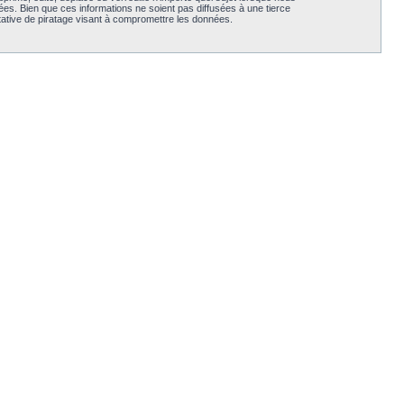
es. Bien que ces informations ne soient pas diffusées à une tierce
ative de piratage visant à compromettre les données.