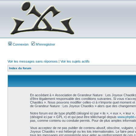
Connexion
M’enregistrer
Voir les messages sans réponses
|
Voir les sujets actifs
Index du forum
En accédant à « Association de Grandeur Nature : Les Joyeux Chaotiks »
d’être légalement responsable des conditions suivantes. Si vous n’accep
Chaotiks ». Nous pouvons modifier celles-ci à n’importe quel moment et n
de Grandeur Nature : Les Joyeux Chaotiks » alors que des changements 
Notre forum est de type phpBB (désigné ici par « ils », « eux », « leur 
(désigné ici par « GPL ») et qui peut être téléchargé depuis
www.phpbb
pas, comme contenu ou conduite permis. Pour de plus amples informatio
Vous acceptez de ne pas publier de contenu abusif, obscène, vulgaire, d
Joyeux Chaotiks » est hébergé ou les lois internationales. Le faire peu
tous les messages est enregistrée pour aider au renforcement de ces co