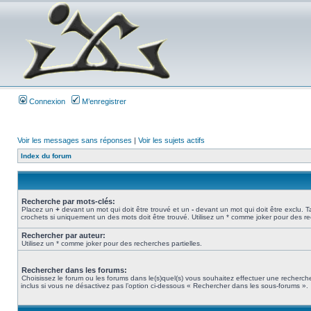
Connexion
M’enregistrer
Voir les messages sans réponses
|
Voir les sujets actifs
Index du forum
Recherche par mots-clés:
Placez un
+
devant un mot qui doit être trouvé et un
-
devant un mot qui doit être exclu. 
crochets si uniquement un des mots doit être trouvé. Utilisez un * comme joker pour des re
Rechercher par auteur:
Utilisez un * comme joker pour des recherches partielles.
Rechercher dans les forums:
Choisissez le forum ou les forums dans le(s)quel(s) vous souhaitez effectuer une recher
inclus si vous ne désactivez pas l’option ci-dessous « Rechercher dans les sous-forums ».