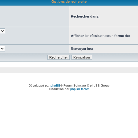
Options de recherche
Rechercher dans:
Afficher les résultats sous forme de:
Renvoyer les:
Développé par
phpBB
® Forum Software © phpBB Group
Traduction par
phpBB-fr.com